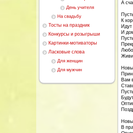
А сча
День учителя
Пуст
На свадьбу
К хо
Тосты на праздник
Идут 
И дом
Конкурсы и розыгрыши
Пусть
Картинки-мотиваторы
Прек
Любо
Ласковые слова
Живит
Для женщин
Новый
Для мужчин
Прин
Вам 
Став
Пусть
Будут
Оптим
Позд
Новы
В пр