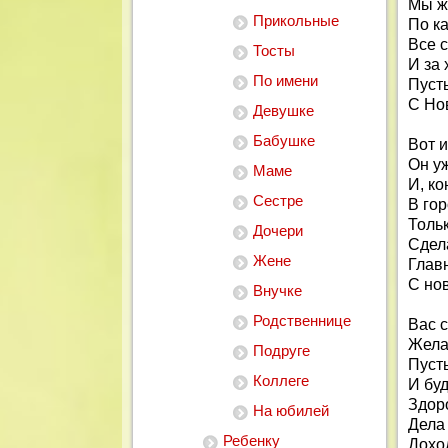
Мы ж
Прикольные
По ка
Все 
Тосты
И за 
По имени
Пуст
С Нов
Девушке
Бабушке
Вот и
Он уж
Маме
И, ко
Сестре
В го
Толь
Дочери
Сдел
Жене
Главн
С но
Внучке
Родственнице
Вас 
Жела
Подруге
Пусть
Коллеге
И буд
Здоро
На юбилей
Дела
Ребенку
Доход