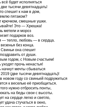
 всё будет исполняться
 две тысячи девятнадцать!
то спешит к нам в дом,
землю пятаком?
т крючком, смешные ушки.
ывайте! Это — Хрюшка!
зь метели и мороз
езет подарков воз.
м — тепло, любовь — в сердца.
везенья без конца.
д Свиньи она спешит
поздравить от души.
вым годом, с Новым счастьем!
 уходят прочь ненастья!
ь начнут мечты сбываться
 2019 (две тысячи девятнадцать)!
 в новом году со свиньей подружиться
ется к веселью её приобщиться.
того нужно отбросить понты,
юкать на беды свои с высоты.
ет на сердце легко и светло,
ет удача стучаться в окно,