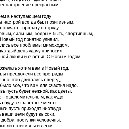
дет настроение прекрасным!
ем в наступающем году
ы настрой всегда был позитивным,
получать зарплату по труду,
овым, сильным, бодрым быть, спортивным,
 Новый год приятно удивил,
лись все проблемы мимоходом,
 каждый день удачу приносил.
шой любви и счастья! С Новым годом!
ожелать хотим вам в Новый год,
 вы преодолели все преграды,
енно чтоб двигались вперёд,
было всё, что вам для счастья надо.
ь пусть будет нежной, как цветы,
 – ошеломительным, как чудо,
 сбудутся заветные мечты,
ьги пусть приходят ниоткуда.
 ваши цели будут высоки,
 добра, поступки человечны,
мысли позитивны и легки,