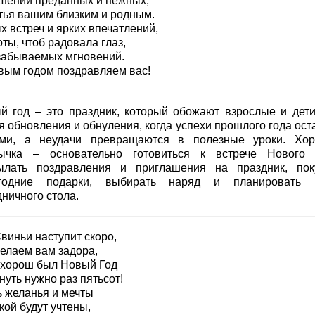
шений преданных и нежных,
тья вашим близким и родным.
х встреч и ярких впечатлений,
ты, чтоб радовала глаз,
забываемых мгновений.
вым годом поздравляем вас!
й год – это праздник, который обожают взрослые и дети
я обновления и обнуления, когда успехи прошлого года ост
ми, а неудачи превращаются в полезные уроки. Хо
ычка – основательно готовиться к встрече Нового 
ылать поздравления и приглашения на праздник, пок
годние подарки, выбирать наряд и планировать
ничного стола.
виньи наступит скоро,
елаем вам задора,
 хорош был Новый Год
уть нужно раз пятьсот!
ь желанья и мечты
кой будут учтены,