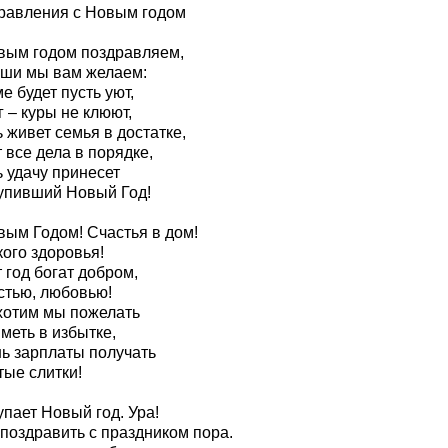
равления с Новым годом
вым годом поздравляем,
уши мы вам желаем:
е будет пусть уют,
 – куры не клюют,
 живет семья в достатке,
 все дела в порядке,
 удачу принесет
упивший Новый Год!
вым Годом! Счастья в дом!
ого здоровья!
 год богат добром,
стью, любовью!
хотим мы пожелать
меть в избытке,
нь зарплаты получать
тые слитки!
пает Новый год. Ура!
 поздравить с праздником пора.