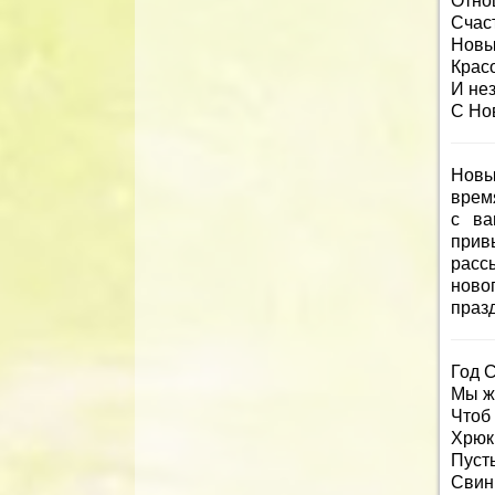
Отно
Счас
Новы
Красо
И не
С Но
Новы
врем
с ва
прив
расс
ново
празд
Год С
Мы ж
Чтоб
Хрюкн
Пуст
Свин