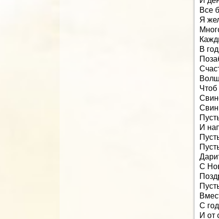
И ден
Все б
Я же
Мног
Кажд
В го
Позаб
Счаст
Волш
Чтоб 
Свинс
Свин
Пуст
И на
Пуст
Пусть
Дарит
С Но
Позд
Пуст
Вмест
С го
И от