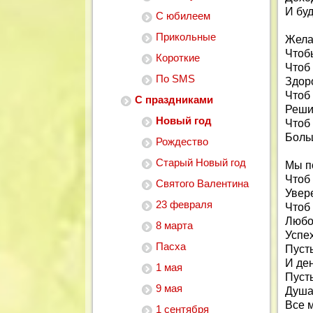
И бу
С юбилеем
Прикольные
Жела
Чтоб
Короткие
Чтоб 
По SMS
Здор
Чтоб
С праздниками
Реши
Новый год
Чтоб
Боль
Рождество
Старый Новый год
Мы п
Чтоб
Святого Валентина
Увер
23 февраля
Чтоб 
Любов
8 марта
Успех
Пасха
Пусть
И ден
1 мая
Пусть
9 мая
Душа
Все 
1 сентября