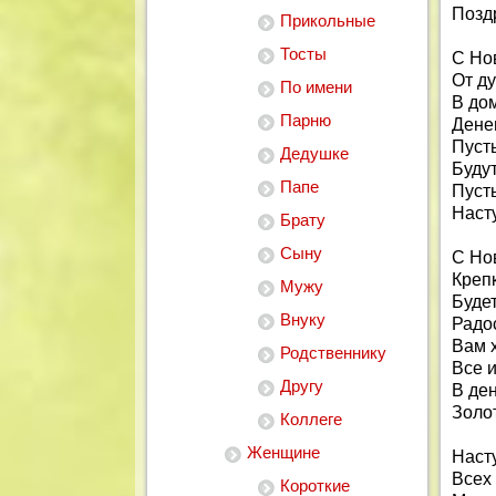
Позд
Прикольные
Тосты
С Но
От д
По имени
В дом
Парню
Денег
Пусть
Дедушке
Будут
Папе
Пусть
Наст
Брату
Сыну
С Но
Крепк
Мужу
Будет
Внуку
Радо
Вам 
Родственнику
Все и
Другу
В де
Золо
Коллеге
Женщине
Насту
Всех
Короткие