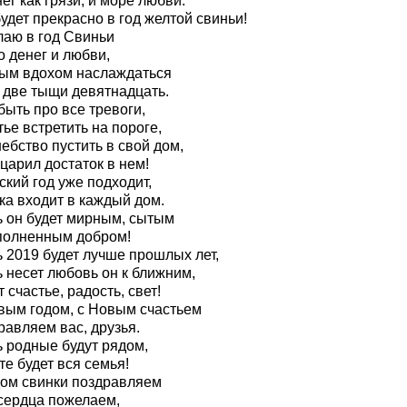
ег как грязи, и море любви.
удет прекрасно в год желтой свиньи!
лаю в год Свиньи
о денег и любви,
ым вдохом наслаждаться
д две тыщи девятнадцать.
ыть про все тревоги,
ье встретить на пороге,
ебство пустить в свой дом,
царил достаток в нем!
кий год уже подходит,
ка входит в каждый дом.
ь он будет мирным, сытым
полненным добром!
ь 2019 будет лучше прошлых лет,
 несет любовь он к ближним,
 счастье, радость, свет!
вым годом, с Новым счастьем
равляем вас, друзья.
ь родные будут рядом,
е будет вся семья!
дом свинки поздравляем
 сердца пожелаем,