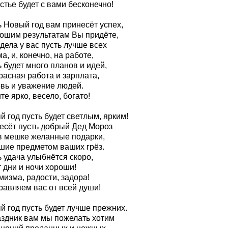
стье будет с вами бесконечно!
ь Новый год вам принесёт успех,
рошим результатам Вы придёте,
дела у вас пусть лучше всех
а, и, конечно, на работе,
 будет много планов и идей,
расная работа и зарплата,
вь и уважение людей.
е ярко, весело, богато!
 год пусть будет светлым, ярким!
есёт пусть добрый Дед Мороз
в мешке желанные подарки,
шие предметом ваших грёз.
 удача улыбнётся скоро,
 дни и ночи хороши!
изма, радости, задора!
равляем вас от всей души!
й год пусть будет лучше прежних.
аздник вам мы пожелать хотим