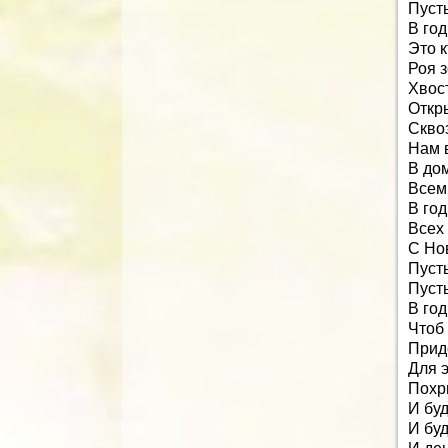
Пусть
В год
Это к
Роя 
Хвос
Откр
Скво
Нам в
В до
Всем 
В го
Всех 
С Но
Пусть
Пуст
В год
Чтоб
Прид
Для э
Похр
И буд
И буд