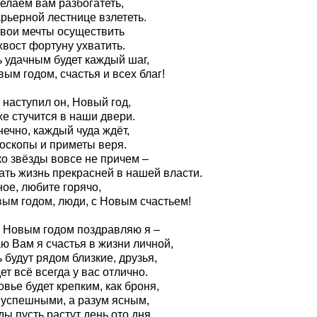
елаем вам разбогатеть,
рьерной лестнице взлететь.
свои мечты осуществить
хвост фортуну ухватить.
ь удачным будет каждый шаг,
ым годом, счастья и всех благ!
 наступил он, Новый год,
е стучится в наши двери.
нечно, каждый чуда ждёт,
роскопы и приметы веря.
ко звёзды вовсе не причем –
ать жизнь прекрасней в нашей власти.
ое, любите горячо,
вым годом, люди, с Новым счастьем!
с Новым годом поздравляю я –
ю Вам я счастья в жизни личной,
 будут рядом близкие, друзья,
ет всё всегда у вас отлично.
вье будет крепким, как броня,
 успешными, а разум ясным,
ы пусть растут день ото дня,