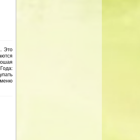
. Это
аются
рошая
Года:
упать
 меню