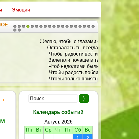
ы
Эмоции
НОЕ
1
2
3
4
5
6
7
8
9
10
11
12
13
14
15
16
17
18
19
20
21
ю, чтобы с глазами счастливыми
ставалась ты всегда молодой,
Чтобы радости вести летящие
Залетали почаще в твоей дом.
Чтоб недолгими были разлуки,
Чтобы радость поближе жила,
Чтобы только приятные вести
Приносила жизни волна!
Календарь событий
ым
Август, 2026
Пн
Вт
Ср
Чт
Пт
Сб
Вс
1
2