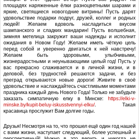
площадях наряженные ёлки разноцветными шарами и
яркие, светящиеся новогодние витрины! Пусть дарят
удовольствие подарки подруг, друзей, коллег и родных
людей! Желаем вдоволь насладиться вкусом
шампанского и сладких мандарин! Пусть волшебная,
зимняя метелица закружит ваши надежды и исполнит
ожидания в Новом Году! Желаем иметь чёткую цель
перед собой и уверенно двигаться к ней навстречу!
Желаем быть здоровыми, улыбчивыми,
жизнерадостными и неунывающими целый год! Пусть у
вас прекрасно слаживается и в личной жизни, и в
деловой, без трудностей решаются задачи, и без
преград открываются новые дороги! Живите в своё
удовольствие и наслаждайтесь счастливыми моментами
праздника каждый день Нового Года! Только не забудьте
заказать симпатичную елку в Минске:
https://elki-v-
minske.by/kupit-beluy-iskusstvennyi-elku/
. Такая
красавица прослужит Вам долгие годы.
Друзья! Несмотря на то, что прошел ещё один год нашей
с вами жизни, наступает следующий, более успешный и
перспективный! Нужно в это верить и никогда не