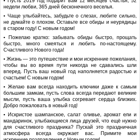
• Пусть 2019 год подарит вам 12 месяцев счастья, 52
недели любви, 365 дней бесконечного веселья.
• Чаще улыбайтесь, забудьте о слезах, любите сильно,
не думайте о плохом. Оставьте все обиды и неурядицы
в старом году! С новым годом!
• Пожелаю кратко: забывать обиды быстро, прощать
быстро, много смеяться и любить по-настоящему.
Счастливого Нового года!
• Жизнь — это путешествие и мои искренние пожелания,
чтобы вы во время пути никогда не сдавались шли
вперед. Пусть ваш новый год наполняется радостью и
счастьем! С новым годом!
• Желаю вам всегда находить ключики даже к самым
большим замкам, пусть слова всегда передают великие
мысли, пусть ваша улыбка согревает сердца близких.
Добро пожаловать в новый год!
• Искристое шампанское, салат оливье, аромат ели и
мандаринок, улыбающиеся лица друзей, что ещё нужно
для счастливого праздника? Пускай это праздничная
атмосфера всегда окружает вас. Примите мои
искренние поздравления с Новым годом!