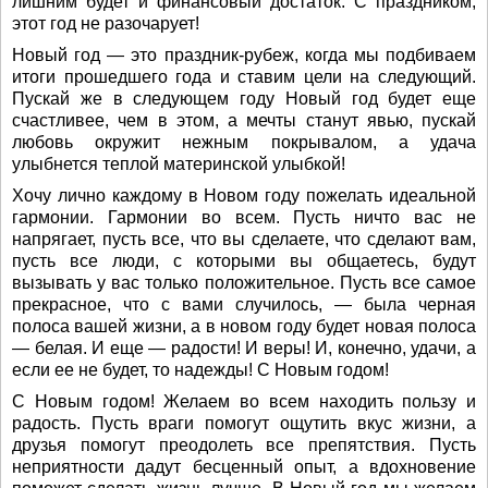
лишним будет и финансовый достаток. С праздником,
этот год не разочарует!
Новый год — это праздник-рубеж, когда мы подбиваем
итоги прошедшего года и ставим цели на следующий.
Пускай же в следующем году Новый год будет еще
счастливее, чем в этом, а мечты станут явью, пускай
любовь окружит нежным покрывалом, а удача
улыбнется теплой материнской улыбкой!
Хочу лично каждому в Новом году пожелать идеальной
гармонии. Гармонии во всем. Пусть ничто вас не
напрягает, пусть все, что вы сделаете, что сделают вам,
пусть все люди, с которыми вы общаетесь, будут
вызывать у вас только положительное. Пусть все самое
прекрасное, что с вами случилось, — была черная
полоса вашей жизни, а в новом году будет новая полоса
— белая. И еще — радости! И веры! И, конечно, удачи, а
если ее не будет, то надежды! С Новым годом!
С Новым годом! Желаем во всем находить пользу и
радость. Пусть враги помогут ощутить вкус жизни, а
друзья помогут преодолеть все препятствия. Пусть
неприятности дадут бесценный опыт, а вдохновение