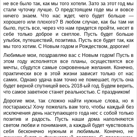
не все было так, как мы того хотели. Зато за этот год мы
стали чуточку лучше. О предстоящем годе мы и вовсе
ничего знаем. Что нас ждет, чего будет больше —
хорошего или плохого? В любом случае, как бы там ни
было, пусть все, через что нам придется пройти, несет в
себе только доброе и светлое. Пусть будет больше
улыбок, путешествий, позитива. Пусть все будет так, как
мы того хотим. С Новым годом и Рождеством, дорогие!
Любимые мои, поздравляю вас с Новым годом! Пусть в
этом году исполнятся все планы, осуществятся все
мечты, сбудутся самые сокровенные желания. Конечно,
практически все в этой жизни зависит только от нас
самих. Однако удача вам точно не помешает, пусть она
будет верной спутницей весь 2018-ый год. Будем верить,
что самое заветное станет реальностью. С праздником!
Дорогие мои, так сложно найти нужные слова, но я
постараюсь! Хочу пожелать вам того, чтобы каждый без
исключения день наступающего года нес с собой только
позитив и радость. Пусть наши дома наполняются
светом любви и понимания, а каждый будет чувствовать
себя бесконечно нужным и любимым. Конечно, не