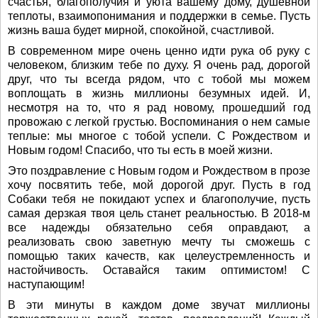
счастья, благополучия и уюта вашему дому, душевной
теплоты, взаимопонимания и поддержки в семье. Пусть
жизнь ваша будет мирной, спокойной, счастливой.
В современном мире очень ценно идти рука об руку с
человеком, близким тебе по духу. Я очень рад, дорогой
друг, что ты всегда рядом, что с тобой мы можем
воплощать в жизнь миллионы безумных идей. И,
несмотря на то, что я рад новому, прошедший год
провожаю с легкой грустью. Воспоминания о нем самые
теплые: мы многое с тобой успели. С Рождеством и
Новым годом! Спасибо, что ты есть в моей жизни.
Это поздравление с Новым годом и Рождеством в прозе
хочу посвятить тебе, мой дорогой друг. Пусть в год
Собаки тебя не покидают успех и благополучие, пусть
самая дерзкая твоя цель станет реальностью. В 2018-м
все надежды обязательно себя оправдают, а
реализовать свою заветную мечту ты сможешь с
помощью таких качеств, как целеустремленность и
настойчивость. Оставайся таким оптимистом! С
наступающим!
В эти минуты в каждом доме звучат миллионы