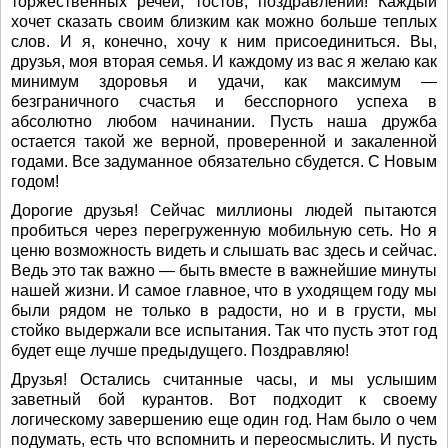
торжественных речей, тостов, поздравлений! Каждый
хочет сказать своим близким как можно больше теплых
слов. И я, конечно, хочу к ним присоединиться. Вы,
друзья, моя вторая семья. И каждому из вас я желаю как
минимум здоровья и удачи, как максимум —
безграничного счастья и бесспорного успеха в
абсолютно любом начинании. Пусть наша дружба
остается такой же верной, проверенной и закаленной
годами. Все задуманное обязательно сбудется. С Новым
годом!
Дорогие друзья! Сейчас миллионы людей пытаются
пробиться через перегруженную мобильную сеть. Но я
ценю возможность видеть и слышать вас здесь и сейчас.
Ведь это так важно — быть вместе в важнейшие минуты
нашей жизни. И самое главное, что в уходящем году мы
были рядом не только в радости, но и в грусти, мы
стойко выдержали все испытания. Так что пусть этот год
будет еще лучше предыдущего. Поздравляю!
Друзья! Остались считанные часы, и мы услышим
заветный бой курантов. Вот подходит к своему
логическому завершению еще один год. Нам было о чем
подумать, есть что вспомнить и переосмыслить. И пусть