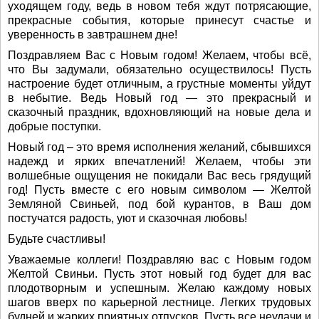
уходящем году, ведь в новом тебя ждут потрясающие,
прекрасные события, которые принесут счастье и
уверенность в завтрашнем дне!
Поздравляем Вас с Новым годом! Желаем, чтобы всё,
что Вы задумали, обязательно осуществилось! Пусть
настроение будет отличным, а грустные моменты уйдут
в небытие. Ведь Новый год — это прекрасный и
сказочный праздник, вдохновляющий на новые дела и
добрые поступки.
Новый год – это время исполнения желаний, сбывшихся
надежд и ярких впечатлений! Желаем, чтобы эти
волшебные ощущения не покидали Вас весь грядущий
год! Пусть вместе с его новым символом — Желтой
Земляной Свиньей, под бой курантов, в Ваш дом
постучатся радость, уют и сказочная любовь!
Будьте счастливы!
Уважаемые коллеги! Поздравляю вас с Новым годом
Желтой Свиньи. Пусть этот новый год будет для вас
плодотворным и успешным. Желаю каждому новых
шагов вверх по карьерной лестнице. Легких трудовых
будней и жарких приятных отпусков. Пусть все неудачи и