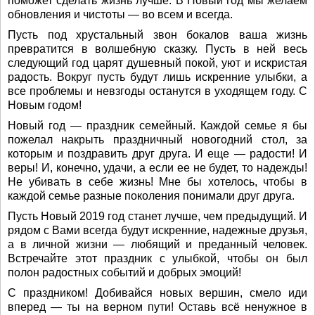
поможет сделать жизнь лучше. В Новый год мы желаем
обновления и чистоты — во всем и всегда.
Пусть под хрустальный звон бокалов ваша жизнь
превратится в волшебную сказку. Пусть в ней весь
следующий год царят душевный покой, уют и искристая
радость. Вокруг пусть будут лишь искренние улыбки, а
все проблемы и невзгоды останутся в уходящем году. С
Новым годом!
Новый год — праздник семейный. Каждой семье я бы
пожелал накрыть праздничный новогодний стол, за
которым и поздравить друг друга. И еще — радости! И
веры! И, конечно, удачи, а если ее не будет, то надежды!
Не убивать в себе жизнь! Мне бы хотелось, чтобы в
каждой семье разные поколения понимали друг друга.
Пусть Новый 2019 год станет лучше, чем предыдущий. И
рядом с Вами всегда будут искренние, надежные друзья,
а в личной жизни — любящий и преданный человек.
Встречайте этот праздник с улыбкой, чтобы он был
полон радостных событий и добрых эмоций!
С праздником! Добивайся новых вершин, смело иди
вперед — ты на верном пути! Оставь всё ненужное в