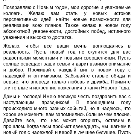
Поздравляю с Новым годом, мои дорогие и уважаемые
коллеги. Желаю вам стать у новых истоков
перспективных идей, найти новые возможности для
реализации всех планов. Также желаю в новом году
абсолютной уверенности, достойных побед, истинного
уважения и высокого достатка.
Желаю, чтобы все ваши мечты воплощались в
реальность. Пусть новый год не скупится для вас
радостными моментами и новыми свершениями. Пусть
солнце освещает ваши семьи и дарит взаимопонимание
и добро. Проживайте каждый миг в новом году с
надеждой и оптимизмом. Забывайте старые обиды и
верьте, что впереди только любовь и дружба. Примите
эти теплые и искренние пожелания в канун Нового Года.
Дамы и господа! Имею великую честь поздравить вас с
наступающим праздником! В прошедшем году
происходило много разных событий, но я надеюсь, что
хорошие моменты вам запомнились больше чем плохие.
Давайте все, что нас может огорчать, оставим в
прошлом. Когда часы пробьют двенадцать, мы шагнем в
новый год с надеждой и верой в лучшее будущее. Пусть