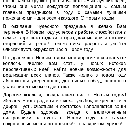
покрывалом хрупкие ростки Ваших самых лучших идей,
чтобы они могли дождаться воплощения! С самым
главным праздником в году, с самыми лучшими
пожеланиями – для всех и каждого! С Новым годом!
В ожидании чудесного праздника я желаю Вам
терпения. В Новом году успехов в работе, спокойствия в
семье, хорошего отдыха в праздничные дни и никаких
огорчений и тревог! Только смех, радость и улыбки
близких пусть окружают Вас в Новом году
Поздравляю с Новым годом, мои дорогие и уважаемые
коллеги. Желаю вам стать у новых истоков
перспективных идей, найти новые возможности для
реализации всех планов. Также желаю в новом году
абсолютной уверенности, достойных побед, истинного
уважения и высокого достатка.
Дорогие коллеги, поздравляем вас с Новым годом!
Желаем много радости и смеха, улыбок, искренности и
добра! Пусть счастьем и достатком наполняются ваши
дома. Будьте здоровы, всегда с великолепным
настроением, и пусть в Новом году все самые
сокровенные мечты исполнятся! С праздником, друзья!