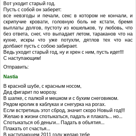
Вот уходит старый год.
Пусть с собой он заберет:
все невзгоды и печали, секс в котором не кончали, и
скрипучие кровати, головную боль не кстати, бремя
выплаты долгов, пустоту из кошельков, ту любовь, что
без ответа, снег, что выпадает летом, тараканов что на
кухне, искры что уже потухли, дятлов тех что нас
долбают пусть с собою забирает.
Ведь уходит старый год, ну и хрен с ним, пусть идет!!!
С наступающим!
Отправить:
Nastia
В красной шубе, с красным носом,
Дед фигарит по морозу.
В шапке, с палкой и мешком и с бухим снеговиком.
Рядом кролик в каблуках и снегурка на рогах.
Если встретишь этот сброд, значит скоро Новый год!!!
Желаю в жизни спотыкаться, падать и плакать... но...
Спотыкаться об деньги... Падать в объятия...
Плакать от счастья...
В наступающем 2011 году желаю тебе