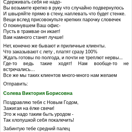
Сдерживать себя не надо-
Вы возьмите крепко в руку что случайно подвернулось
И швыряйте прямо в стену, наплевать что будет стенке.
Вещи вслед присовокупьте крепких парочку словечек
О покинувшем Ваш офис-
Пусть в трамвае он икает!
Вам намного станет лучше!
Нет, конечно же бывают и приличные клиенты.
Что заказывают с лету , платят сразу 100%
Ждать готовы по полгода, и почти не треплют нервы...
Где-то ведь такие ходят! Нам вообще-то не
встречались…
Все же мы таких клиентов много-много нам желаем
Отправить:
Солева Виктория Борисовна
Поздравляю тебя с Новым Годом,
Зажигая на ёлке свечи!
Это ж надо таким быть уродом -
Так хлопушкой себя покалечить!
Забинтую тебе средний палец