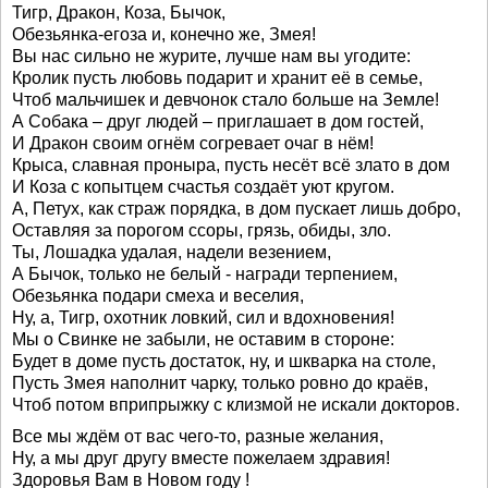
Тигр, Дракон, Коза, Бычок,
Обезьянка-егоза и, конечно же, Змея!
Вы нас сильно не журите, лучше нам вы угодите:
Кролик пусть любовь подарит и хранит её в семье,
Чтоб мальчишек и девчонок стало больше на Земле!
А Собака – друг людей – приглашает в дом гостей,
И Дракон своим огнём согревает очаг в нём!
Крыса, славная проныра, пусть несёт всё злато в дом
И Коза с копытцем счастья создаёт уют кругом.
А, Петух, как страж порядка, в дом пускает лишь добро,
Оставляя за порогом ссоры, грязь, обиды, зло.
Ты, Лошадка удалая, надели везением,
А Бычок, только не белый - награди терпением,
Обезьянка подари смеха и веселия,
Ну, а, Тигр, охотник ловкий, сил и вдохновения!
Мы о Свинке не забыли, не оставим в стороне:
Будет в доме пусть достаток, ну, и шкварка на столе,
Пусть Змея наполнит чарку, только ровно до краёв,
Чтоб потом вприпрыжку с клизмой не искали докторов.
Все мы ждём от вас чего-то, разные желания,
Ну, а мы друг другу вместе пожелаем здравия!
Здоровья Вам в Новом году !