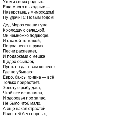
Утоми своих родных:
Еще много выходных —
Наверстаешь мимоходом!
Ну, удачи! С Новым годом!
Дед Мороз спешит уже
К холодцу с селедкой,
Он немножко подшофе,
И с какой-то теткой,
Петуха несет в руках,
Песни распевает,
И подарками с мешка
Щедро осыпает,
Пусть он даст вам кошелек,
Где не убывают
Евро, баксы гривна — всё
Только прирастает,
Золотую рыбу даст,
Чтоб все исполняла,
И здоровья про запас,
Не было чтоб мало,
А еще накал страстей,
Радостей бесспорных,