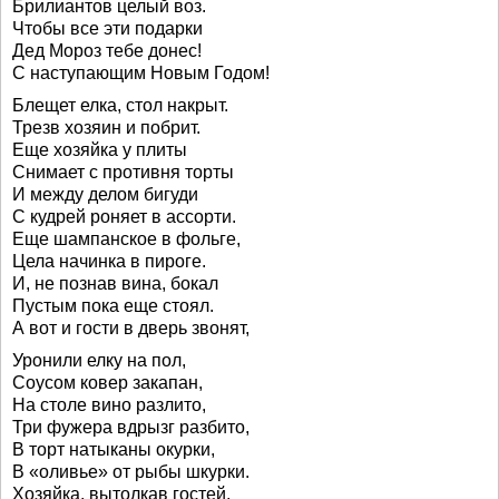
Брилиантов целый воз.
Чтобы все эти подарки
Дед Мороз тебе донес!
С наступающим Новым Годом!
Блещет елка, стол накрыт.
Трезв хозяин и побрит.
Еще хозяйка у плиты
Снимает с противня торты
И между делом бигуди
С кудрей роняет в ассорти.
Еще шампанское в фольге,
Цела начинка в пироге.
И, не познав вина, бокал
Пустым пока еще стоял.
А вот и гости в дверь звонят,
Уронили елку на пол,
Соусом ковер закапан,
На столе вино разлито,
Три фужера вдрызг разбито,
В торт натыканы окурки,
В «оливье» от рыбы шкурки.
Хозяйка, вытолкав гостей,