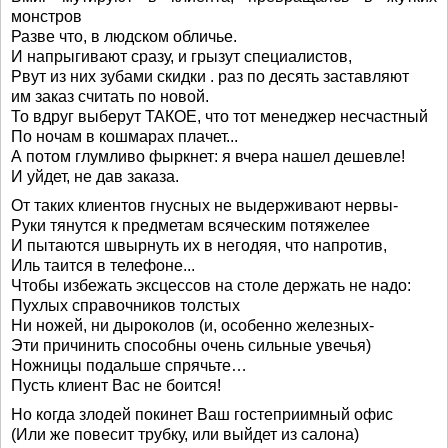
монстров
Разве что, в людском обличье.
И напрыгивают сразу, и грызут специалистов,
Рвут из них зубами скидки . раз по десять заставляют
им заказ считать по новой.
То вдруг выберут ТАКОЕ, что тот менеджер несчастный
По ночам в кошмарах плачет...
А потом глумливо фыркнет: я вчера нашел дешевле!
И уйдет, не дав заказа.
От таких клиентов гнусных не выдерживают нервы-
Руки тянутся к предметам всяческим потяжелее
И пытаются швырнуть их в негодяя, что напротив,
Иль таится в телефоне...
Чтобы избежать эксцессов на столе держать не надо:
Пухлых справочников толстых
Ни ножей, ни дыроколов (и, особенно железных-
Эти причинить способны очень сильные увечья)
Ножницы подальше спрячьте…
Пусть клиент Вас не боится!
Но когда злодей покинет Ваш гостеприимный офис
(Или же повесит трубку, или выйдет из салона)