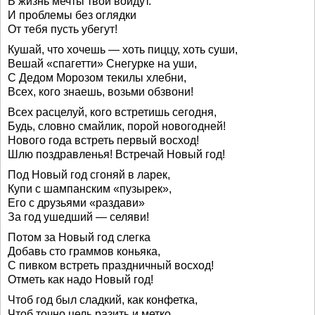
В жизнь мечты твои войдут.
И проблемы без оглядки
От тебя пусть убегут!
Кушай, что хочешь — хоть пиццу, хоть суши,
Вешай «спагетти» Снегурке на уши,
С Дедом Морозом текилы хлебни,
Всех, кого знаешь, возьми обзвони!
Всех расцелуй, кого встретишь сегодня,
Будь, словно смайлик, порой новогодней!
Нового года встреть первый восход!
Шлю поздравленья! Встречай Новый год!
Под Новый год сгоняй в ларек,
Купи с шампанским «пузырек»,
Его с друзьями «раздави»
За год ушедший — селяви!
Потом за Новый год слегка
Добавь сто граммов коньяка,
С пивком встреть праздничный восход!
Отметь как надо Новый год!
Чтоб год был сладкий, как конфетка,
Чтоб точно цель разить и метко,