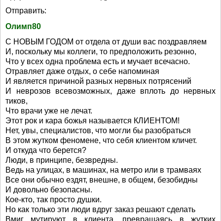
Отправить:
Олимп80
С НОВЫМ ГОДОМ от отдела от души вас поздравляем
И, поскольку мы коллеги, то предположить резонно,
Что у всех одна проблема есть и мучает всечасно.
Отравляет даже отдых, о себе напоминая
И является причиной разных нервных потрясений
И неврозов всевозможных, даже вплоть до нервных
тиков,
Что врачи уже не лечат.
Этот рок и кара божья называется КЛИЕНТОМ!
Нет, увы, специалистов, что могли бы разобраться
В этом жутком феномене, что себя клиентом кличет.
И откуда что берется?
Люди, в принципе, безвредны.
Ведь на улицах, в машинах, на метро или в трамваях
Все они обычно ездят, внешне, в общем, безобидны
И довольно безопасны.
Кое-кто, так просто душки.
Но как только эти люди вдруг заказ решают сделать
Вмиг мутируют в клиента, превращаясь в жутких