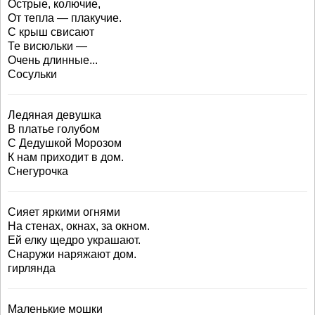
Острые, колючие,
От тепла — плакучие.
С крыш свисают
Те висюльки —
Очень длинные...
Сосульки
Ледяная девушка
В платье голубом
С Дедушкой Морозом
К нам приходит в дом.
Снегурочка
Сияет яркими огнями
На стенах, окнах, за окном.
Ей елку щедро украшают.
Снаружи наряжают дом.
гирлянда
Маленькие мошки