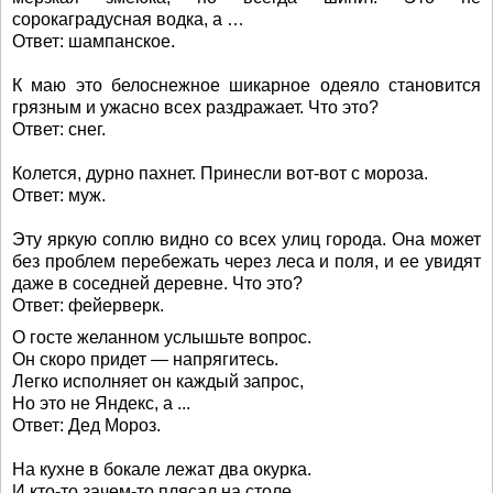
сорокаградусная водка, а …
Ответ: шампанское.
К маю это белоснежное шикарное одеяло становится
грязным и ужасно всех раздражает. Что это?
Ответ: снег.
Колется, дурно пахнет. Принесли вот-вот с мороза.
Ответ: муж.
Эту яркую соплю видно со всех улиц города. Она может
без проблем перебежать через леса и поля, и ее увидят
даже в соседней деревне. Что это?
Ответ: фейерверк.
О госте желанном услышьте вопрос.
Он скоро придет — напрягитесь.
Легко исполняет он каждый запрос,
Но это не Яндекс, а ...
Ответ: Дед Мороз.
На кухне в бокале лежат два окурка.
И кто-то зачем-то плясал на столе.