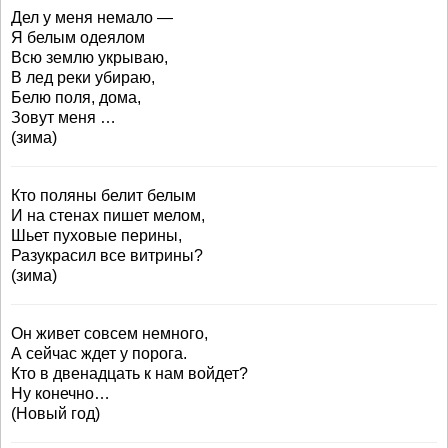
Дел у меня немало —
Я белым одеялом
Всю землю укрываю,
В лед реки убираю,
Белю поля, дома,
Зовут меня …
(зима)
Кто поляны белит белым
И на стенах пишет мелом,
Шьет пуховые перины,
Разукрасил все витрины?
(зима)
Он живет совсем немного,
А сейчас ждет у порога.
Кто в двенадцать к нам войдет?
Ну конечно…
(Новый год)