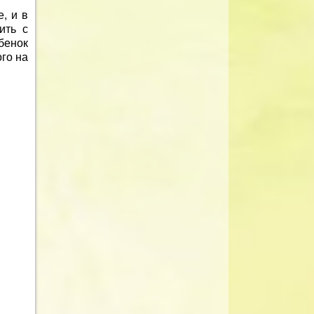
, и в
ить с
бенок
го на