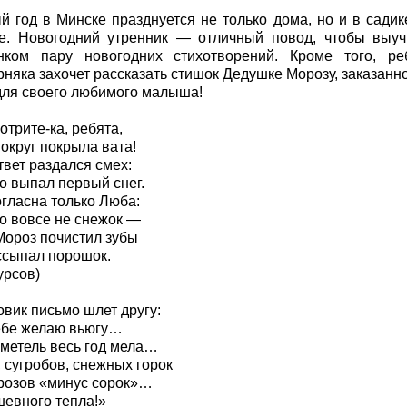
й год в Минске празднуется не только дома, но и в садике
е. Новогодний утренник — отличный повод, чтобы выуч
нком пару новогодних стихотворений. Кроме того, ре
няка захочет рассказать стишок Дедушке Морозу, заказанно
для своего любимого малыша!
трите-ка, ребята,
округ покрыла вата!
твет раздался смех:
о выпал первый снег.
огласна только Люба:
о вовсе не снежок —
Мороз почистил зубы
ссыпал порошок.
урсов)
овик письмо шлет другу:
ебе желаю вьюгу…
 метель весь год мела…
 сугробов, снежных горок
розов «минус сорок»…
шевного тепла!»