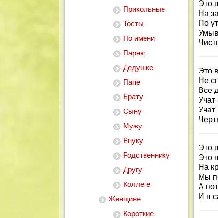
Это 
Прикольные
На за
По ут
Тосты
Умыв
По имени
Чист
Парню
Дедушке
Это в
Не сп
Папе
Все 
Брату
Учат 
Учат
Сыну
Черт
Мужу
Внуку
Это в
Родственнику
Это в
На кр
Другу
Мы п
Коллеге
А по
И в с
Женщине
Короткие