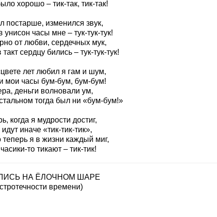
ыло хорошо – тик-так, тик-так!
л постарше, изменился звук,
 унисон часы мне – тук-тук-тук!
рно от любви, сердечных мук,
 такт сердцу бились – тук-тук-тук!
цвете лет любил я гам и шум,
и мои часы бум-бум, бум-бум!
ра, деньги волновали ум,
стальном тогда был ни «бум-бум!»
ь, когда я мудрости достиг,
идут иначе «тик-тик-тик»,
 теперь я в жизни каждый миг,
часики-то тикают – тик-тик!
ПИСЬ НА ЁЛОЧНОМ ШАРЕ
ыстротечности времени)