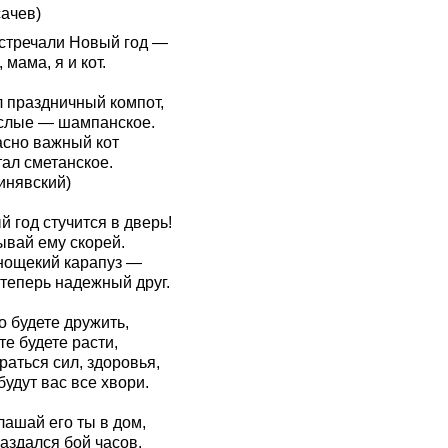
сачев)
стречали Новый год —
 мама, я и кот.
л праздничный компот,
слые — шампанское.
асно важный кот
тал сметанское.
инявский)
 год стучится в дверь!
ывай ему скорей.
нощекий карапуз —
 теперь надежный друг.
о будете дружить,
е будете расти,
аться сил, здоровья,
удут вас все хвори.
лашай его ты в дом,
аздался бой часов.