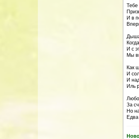
Тебе
Приз
И в п
Впер
Дыша
Когда
И с э
Мы в
Как ш
И со
И над
Иль р
Любо
За сч
Но н
Едва
Ново