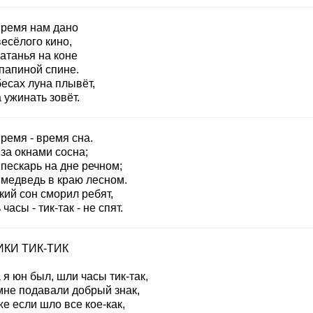
время нам дано
есёлого кино,
атанья на коне
 папиной спине.
есах луна плывёт,
 ужинать зовёт.
ремя - время сна.
за окнами сосна;
пескарь на дне речном;
 медведь в краю лесном.
кий сон сморил ребят,
часы - тик-так - не спят.
КИ ТИК-ТИК
 я юн был, шли часы тик-так,
мне подавали добрый знак,
е если шло все кое-как,