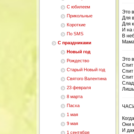
С юбилеем
Это 
Прикольные
Для в
Для к
Короткие
И на
По SMS
В неб
Мама
С праздниками
Новый год
Это в
Рождество
Спит 
Старый Новый год
Спит 
Спит
Святого Валентина
Слад
23 февраля
Лишь 
8 марта
Пасха
ЧАСИ
1 мая
Когда
9 мая
Они 
И даж
1 сентября