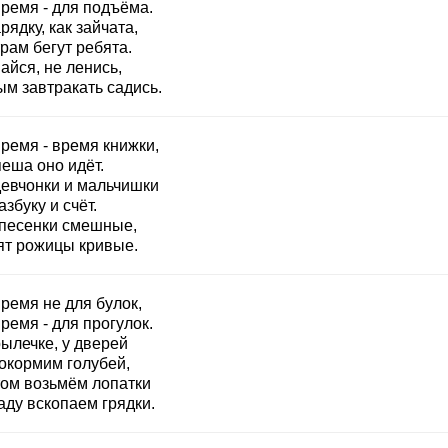
время - для подъёма.
рядку, как зайчата,
рам бегут ребята.
айся, не ленись,
ым завтракать садись.
ремя - время книжки,
еша оно идёт.
девчонки и мальчишки
азбуку и счёт.
 песенки смешные,
ят рожицы кривые.
ремя не для булок,
ремя - для прогулок.
ылечке, у дверей
окормим голубей,
том возьмём лопатки
аду вскопаем грядки.