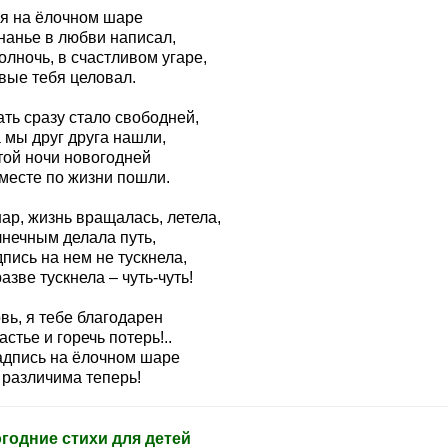
 я на ёлочном шаре
нанье в любви написал,
олночь, в счастливом угаре,
вые тебя целовал.
ть сразу стало свободней,
 мы друг друга нашли,
той ночи новогодней
месте по жизни пошли.
ар, жизнь вращалась, летела,
лнечным делала путь,
пись на нем не тускнела,
азве тускнела – чуть-чуть!
вь, я тебе благодарен
астье и горечь потерь!..
адпись на ёлочном шаре
 различима теперь!
годние стихи для детей