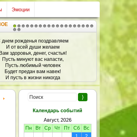
ы
Эмоции
НОЕ
1
2
3
4
5
6
7
8
9
10
11
12
13
14
15
16
17
18
19
20
21
Терпения, здоровья, силы,
Чтобы энергия кипела!
Чтоб грусти никогда не знала
В жизни нашла то что искала!
Календарь событий
Август, 2026
Пн
Вт
Ср
Чт
Пт
Сб
Вс
1
2