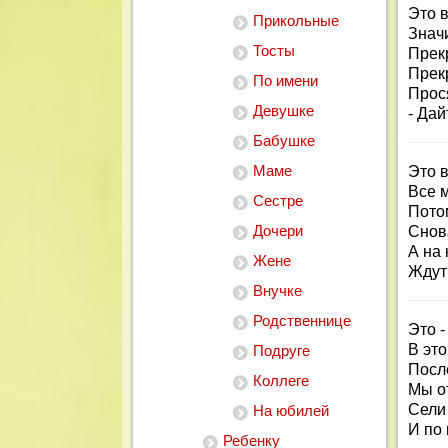
Это в
Прикольные
Значи
Тосты
Прек
Прек
По имени
Прос
Девушке
- Да
Бабушке
Маме
Это 
Все 
Сестре
Потом
Дочери
Снов
А на
Жене
Ждут
Внучке
Родственнице
Это 
В это
Подруге
Посл
Коллеге
Мы о
Сели
На юбилей
И по 
Ребенку