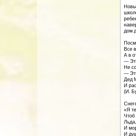
Новы
школ
ребе
навер
дом 
Посмо
Все в
А в о
— Эт
Не с
— Эт
Дед 
И ра
(И. Б
Снег
«Я т
Чтоб
Льда,
И мо
И ду