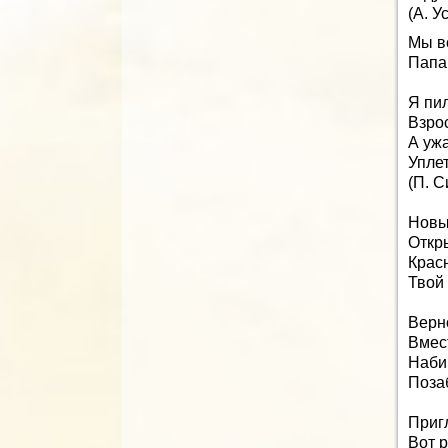
(А. У
Мы в
Папа,
Я пи
Взро
А уж
Упле
(П. С
Новый
Откр
Крас
Твой
Верн
Вмест
Набир
Позаб
Приг
Вот р