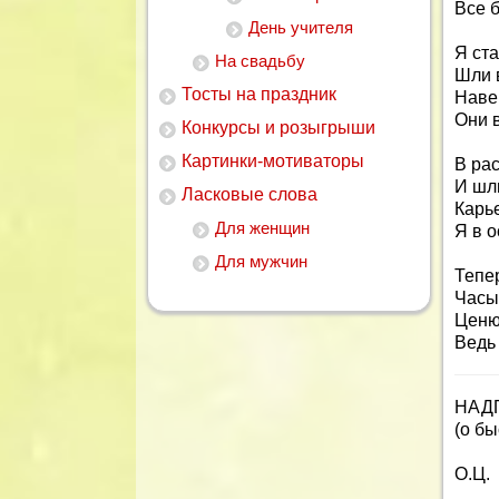
Все б
День учителя
Я ста
На свадьбу
Шли в
Тосты на праздник
Наве
Они в
Конкурсы и розыгрыши
Картинки-мотиваторы
В рас
И шл
Ласковые слова
Карье
Для женщин
Я в о
Для мужчин
Тепер
Часы 
Ценю
Ведь 
НАД
(о б
О.Ц.