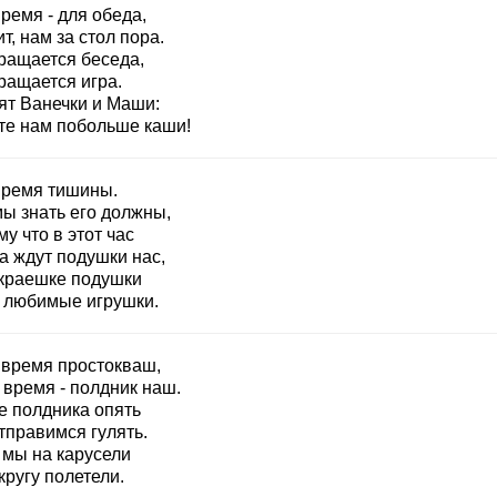
ремя - для обеда,
т, нам за стол пора.
ращается беседа,
ращается игра.
ят Ванечки и Маши:
йте нам побольше каши!
время тишины.
мы знать его должны,
у что в этот час
а ждут подушки нас,
 краешке подушки
 любимые игрушки.
- время простокваш,
 время - полдник наш.
е полдника опять
тправимся гулять.
 мы на карусели
кругу полетели.