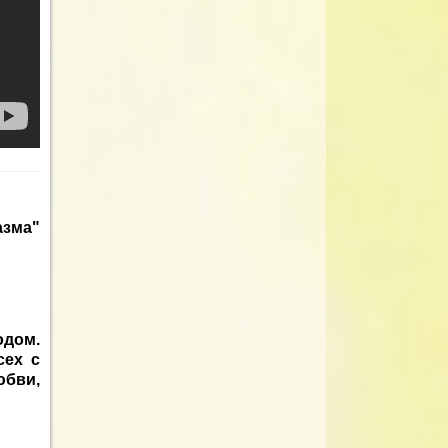
азма"
одом.
сех с
юбви,