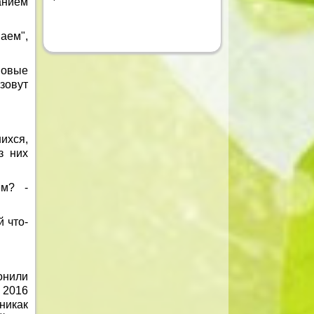
анием
ваем",
новые
зовут
ихся,
з них
ем? -
й что-
онили
 2016
никак