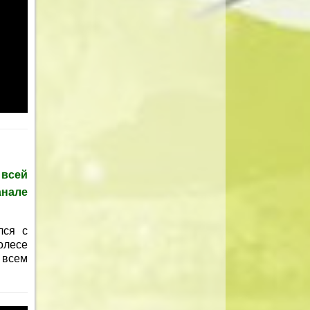
 всей
анале
лся с
олесе
 всем