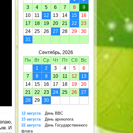
3
4
5
6
7
8
9
10
11
12
13
14
15
16
17
18
19
20
21
22
23
24
25
26
27
28
29
30
31
Сентябрь, 2026
Пн
Вт
Ср
Чт
Пт
Сб
Вс
1
2
3
4
5
6
7
8
9
10
11
12
13
14
15
16
17
18
19
20
21
22
23
24
25
26
27
28
29
30
12 августа
День ВВС
15 августа
День археолога
елаю,
22 августа
День Государственного
ым. И
флага