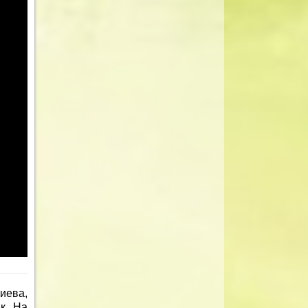
иева,
к. На