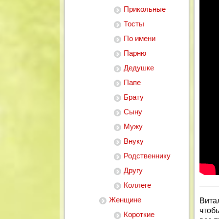
Прикольные
Тосты
По имени
Парню
Дедушке
Папе
Брату
Сыну
Мужу
Внуку
Родственнику
Другу
Коллеге
Женщине
Вита
чтоб
Короткие