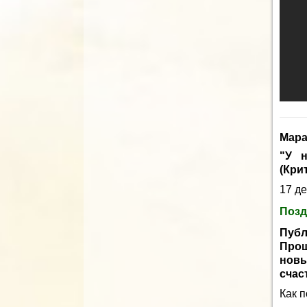
Мара
"У н
(Кри
17 де
Позд
Публ
Прош
новы
счас
Как п