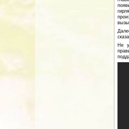
появ
гирл
прои
вызыв
Дале
сказ
Не у
прави
подд