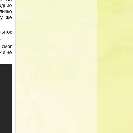
одние
личко
зу же
пыток
.
 смог
 и не