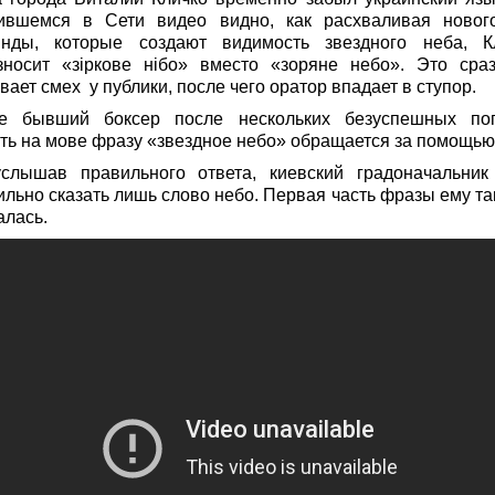
ившемся в Сети видео видно, как расхваливая новог
янды, которые создают видимость звездного неба, К
зносит «зіркове нібо» вместо «зоряне небо». Это сра
ает смех у публики, после чего оратор впадает в ступор.
е бывший боксер после нескольких безуспешных по
ать на мове фразу «звездное небо» обращается за помощью
слышав правильного ответа, киевский градоначальник
льно сказать лишь слово небо. Первая часть фразы ему так
алась.