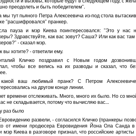
рудности и вызовы, которые будут в следующем году, с жел
шно преодолеть и быть победителем".
 а мы тут пьяного Петра Алексеевича из-под стола вытаски
 же "расшифровался" пранкер.
сла пауза и мэр Киева поинтересовался: "Это у нас 
еры? Здравствуйте, как вас зовут? Саша? Или как вас там 
еров?" - сказал мэр.
ак вы хотите? - ответили ему.
талий Кличко поздравил с Новым годом дозвонивш
лал, чтобы все велись на их разводы и сказал, что бе
ее.
какой ваш любимый пранк? С Петром Алексеевич
тересовались на другом конце линии.
нет времени отслеживать. Много, много их было. Но со мно
вас не складывается, потому что вычисляю вас...
у раз было
 Евровидению развели, - согласился Кличко (пранкеры позв
ко от имени продюсера Евровидения Йона Ола Санда в
и мэр Киева в разговоре признал, что российские артисты 