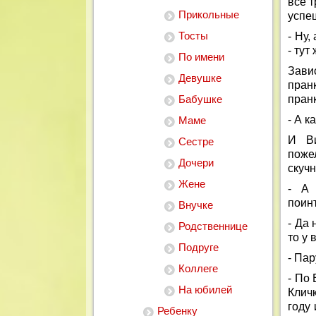
все т
Прикольные
успе
Тосты
- Ну,
- тут
По имени
Зави
Девушке
пранк
Бабушке
пранк
- А к
Маме
И Ви
Сестре
поже
Дочери
скучн
Жене
- А 
поин
Внучке
- Да 
Родственнице
то у 
Подруге
- Пар
Коллеге
- По
На юбилей
Клич
году 
Ребенку