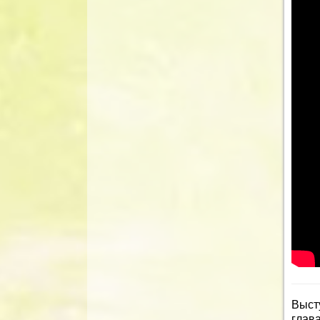
Выст
глав