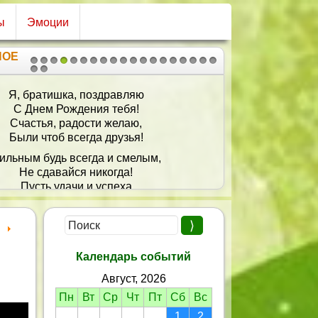
ы
Эмоции
НОЕ
1
2
3
4
5
6
7
8
9
10
11
12
13
14
15
16
17
18
19
20
21
Я, братишка, поздравляю
С Днем Рождения тебя!
Счастья, радости желаю,
Были чтоб всегда друзья!
ильным будь всегда и смелым,
Не сдавайся никогда!
Пусть удачи и успеха
Будет жизнь твоя полна!
Календарь событий
Август, 2026
Пн
Вт
Ср
Чт
Пт
Сб
Вс
1
2