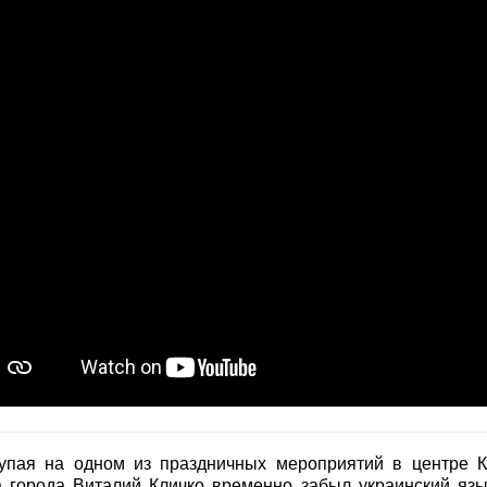
упая на одном из праздничных мероприятий в центре К
а города Виталий Кличко временно забыл украинский язы