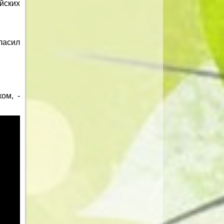
йских
гласил
ом, -