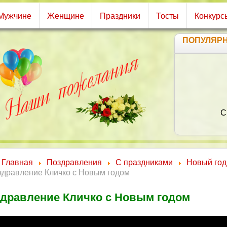
Мужчине
Женщине
Праздники
Тосты
Конкурс
ПОПУЛЯР
С
Главная
Поздравления
С праздниками
Новый год
здравление Кличко с Новым годом
дравление Кличко с Новым годом