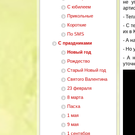
не у
С юбилеем
артис
Прикольные
- Теп
Короткие
- С т
их в 
По SMS
- А н
С праздниками
- Но 
Новый год
- А 
Рождество
уточ
Старый Новый год
Святого Валентина
23 февраля
8 марта
Пасха
1 мая
9 мая
1 сентября