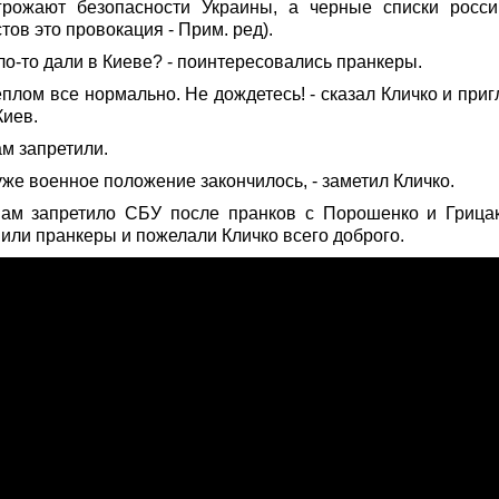
грожают безопасности Украины, а черные списки росси
тов это провокация - Прим. ред).
ло-то дали в Киеве? - поинтересовались пранкеры.
еплом все нормально. Не дождетесь! - сказал Кличко и при
Киев.
ам запретили.
уже военное положение закончилось, - заметил Кличко.
нам запретило СБУ после пранков с Порошенко и Грицак
нили пранкеры и пожелали Кличко всего доброго.