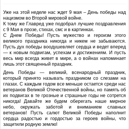
Уже на этой неделе нас ждет 9 мая – День победы над
нацизмом во Второй мировой войне.
К тому же Главред уже подобрал лучшие поздравления
с 9 Мая в прозе, стихах, смс и в картинках.
С Днем Победы! Пусть мужество и героизм этого
великого праздника никогда и никем не забываются.
Пусть дух победы воодушевляет сердца и ведет вперед
— к новым подвигам, успехам и достижениям. И пусть
весь мир всегда живет в мире, а о войнах напоминает
лишь этот священный праздник.
День Победы — великий, всенародный праздник,
который принято называть праздником со слезами на
глазах. С каждым годом все меньше остается среди нас
ветеранов Великой Отечественной войны, но память об
их подвигах в те грозные и страшные годы не сотрется
никогда! Давайте же будем оберегать наше мирное
небо, окружать заботой и вниманием славных
ветеранов! Пусть салют Великой Победы наполнит
сердца радостью и гордостью за героев войны, что
защитили родную землю!