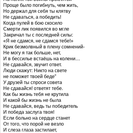
Проще было погибнуть, чем жить,
Но держал для себя ты клятву
Не сдаваться, а победить!
Когда пулей в бою скосило
Смерти лик появился во мгле
Закричал ты с последней силы:
«Я не сдамся, не сдамся тебе!»
Крик безмолвный в плену сомнений-
Не могу я так больше, нет,
И в бессилье встаёшь на колени…
Не сдавайся, звучит ответ.
Люди скажут: Никто на свете
не поможет твоей беде”
У друзей ты спроси совета
Не сдавайся! ответят тебе.
Как бы жизнь тебя не крутила
И какой бы жизнь не была
Не сдавайся, ведь ты победитель
И победа заслуга твоя!
Если больно на сердце станет
От того, что порой не везло
И слеза глаза застилает,