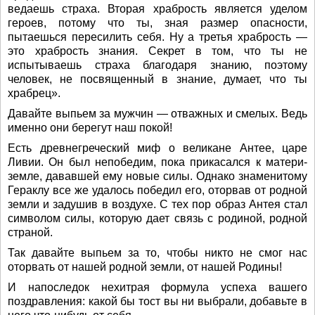
ведаешь страха. Вторая храбрость является уделом
героев, потому что ты, зная размер опасности,
пытаешься пересилить себя. Ну а третья храбрость —
это храбрость знания. Секрет в том, что ты не
испытываешь страха благодаря знанию, поэтому
человек, не посвященный в знание, думает, что ты
храбрец».
Давайте выпьем за мужчин — отважных и смелых. Ведь
именно они берегут наш покой!
Есть древнегреческий миф о великане Антее, царе
Ливии. Он был непобедим, пока прикасался к матери-
земле, дававшей ему новые силы. Однако знаменитому
Гераклу все же удалось победил его, оторвав от родной
земли и задушив в воздухе. С тех пор образ Антея стал
символом силы, которую дает связь с родиной, родной
страной.
Так давайте выпьем за то, чтобы никто не смог нас
оторвать от нашей родной земли, от нашей Родины!
И напоследок нехитрая формула успеха вашего
поздравления: какой бы тост вы ни выбрали, добавьте в