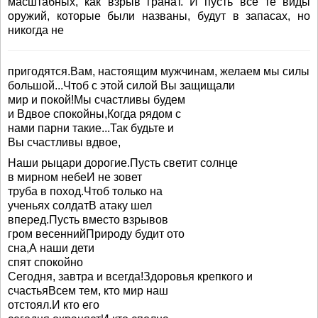
масштабных, как взрыв гранат. И пусть все те виды
оружий, которые были названы, будут в запасах, но
никогда не
пригодятся.Вам, настоящим мужчинам, желаем мы силы
большой...Чтоб с этой силой Вы защищали
мир и покой!Мы счастливы будем
и Вдвое спокойны,Когда рядом с
нами парни такие...Так будьте и
Вы счастливы вдвое,
Наши рыцари дорогие.Пусть светит солнце
в мирном небеИ не зовет
труба в поход.Чтоб только на
ученьях солдатВ атаку шел
вперед.Пусть вместо взрывов
гром весеннийПрироду будит ото
сна,А наши дети
спят спокойно
Сегодня, завтра и всегда!Здоровья крепкого и
счастьяВсем тем, кто мир наш
отстоял.И кто его