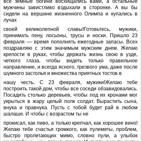
все земные богини восхищались вами, а остальные
мужчины завистливо вздыхали в сторонке. А вы бы
сидели на вершине жизненного Олимпа и купались в
лучах
своей великолепной славы!Готовьтесь, мужики,
принимать пену, лосьоны, трусы и носки. Пришло 23
февраля — время пополнять ежегодные запасы. Всех
поздравляю с этим значимым мужским днем. Желаю
крепости в руках, чтобы держать жизнь свою в узде,
четкого глаза, чтобы видеть только правильное
направление, и всегда ясного, трезвого ума, даже после
шумного застолья и множества приятных тостов в
нашу честь. С 23 февраля, мужики!Желаю тебе
построить такой дом, чтобы все соседи обзавидовались.
Посадить столько деревьев, чтобы под их кронами мог
укрыться в жару целый полк солдат. Вырастить сына,
внука и правнука. Пусть с тобой будет рай в любом
шалаше. И чтобы с возрастом ты не
прокисал, как пиво, а только крепчал, как хорошее вино!
Желаю тебе счастья громкого, как пулеметы, проблем,
быстро пролетающих мимо, словно пули, а улыбок