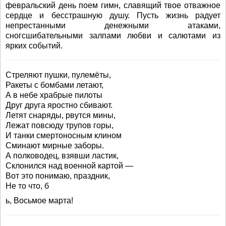
февральский день поем гимн, славящий твое отважное
сердце и бесстрашную душу. Пусть жизнь радует
непрестанными денежными атаками,
сногсшибательными залпами любви и салютами из
ярких событий.
Стреляют пушки, пулемёты,
Ракеты с бомбами летают,
А в небе храбрые пилоты
Друг друга яростно сбивают.
Летят снаряды, рвутся мины,
Лежат повсюду трупов горы,
И танки смертоносным клином
Сминают мирные заборы.
А полководец, взявши ластик,
Склонился над военной картой —
Вот это понимаю, праздник,
Не то что, б
ь, Восьмое марта!