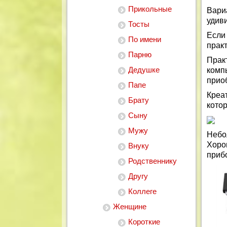
Прикольные
Вари
удив
Тосты
Если
По имени
прак
Парню
Прак
Дедушке
комп
прио
Папе
Креа
Брату
кото
Сыну
Мужу
Небо
Хор
Внуку
приб
Родственнику
Другу
Коллеге
Женщине
Короткие