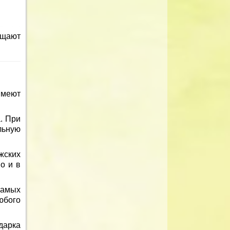
ищают
имеют
. При
ьную
жских
о и в
самых
юбого
дарка