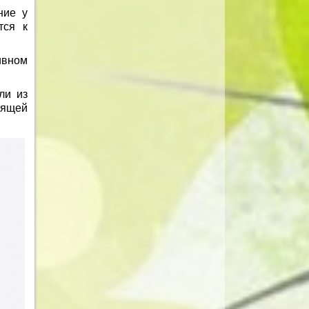
ние у
тся к
ивном
ли из
зящей