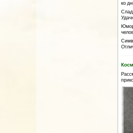
ко дн
Слад
Удач
Юмор
чело
Симв
Отли
Косм
Расс
прик