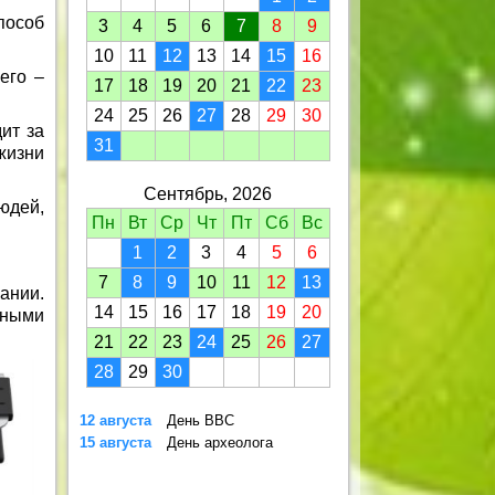
пособ
3
4
5
6
7
8
9
10
11
12
13
14
15
16
его –
17
18
19
20
21
22
23
24
25
26
27
28
29
30
ит за
31
жизни
Сентябрь, 2026
юдей,
Пн
Вт
Ср
Чт
Пт
Сб
Вс
1
2
3
4
5
6
7
8
9
10
11
12
13
ании.
14
15
16
17
18
19
20
ными
21
22
23
24
25
26
27
28
29
30
12 августа
День ВВС
15 августа
День археолога