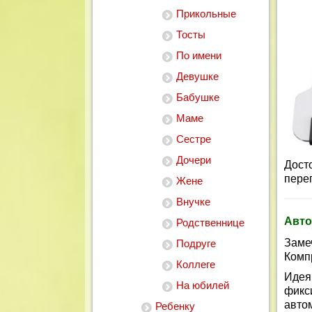
Прикольные
Тосты
По имени
Девушке
Бабушке
Маме
Сестре
Дочери
Дост
пере
Жене
Внучке
Авто
Родственнице
Заме
Подруге
Комп
Коллеге
Идея
На юбилей
фикс
авто
Ребенку