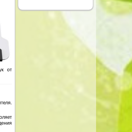
ук от
теля.
оляет
дения