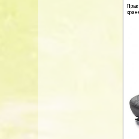
Прак
хран