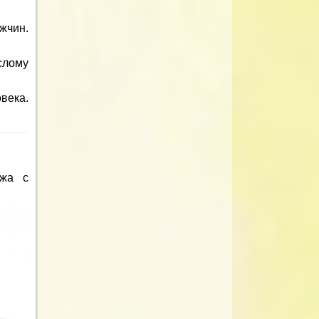
жчин.
слому
века.
ужа с