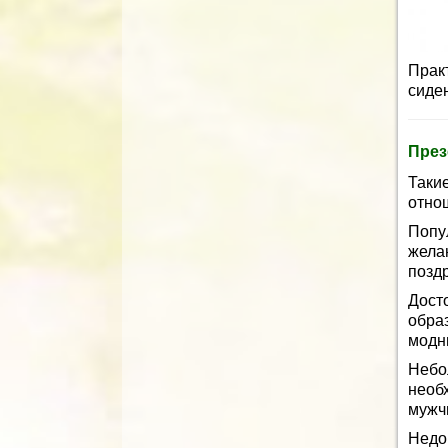
Прак
сиде
През
Таки
отно
Попу
жел
позд
Дост
обра
модн
Небо
необ
мужч
Недо