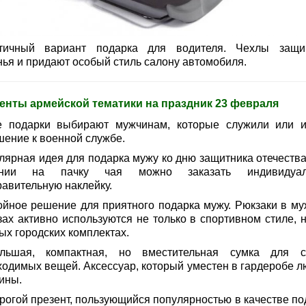
тичный вариант подарка для водителя. Чехлы защ
нья и придают особый стиль салону автомобиля.
енты армейской тематики на праздник 23 февраля
е подарки выбирают мужчинам, которые служили или 
шение к военной службе.
лярная идея для подарка мужу ко дню защитника отечества
ании на пачку чая можно заказать индивидуал
равительную наклейку.
ойное решение для приятного подарка мужу. Рюкзаки в му
зах активно используются не только в спортивном стиле, н
ых городских комплектах.
льшая, компактная, но вместительная сумка для 
ходимых вещей. Аксессуар, который уместен в гардеробе л
ины.
рогой презент, пользующийся популярностью в качестве по