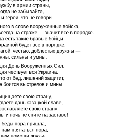
лужбу в армии страны,
огда не забывайте,
ы герои, что не говори.
много в слове вооруженные войска,
сегда на страже — значит все в порядке.
да есть такие бравые бойцы
краиной будет все в порядке.
вагой, честью, доблестью дружны —
жны, сильны и умны.
дня День Вооруженных Сил,
ня чествует вся Украина,
кто от бед, лишений защитит,
е боится выстрелов и мины.
ащищаете свою страну,
даете дань казацкой славе,
рославляете свою страну
ь, и ночь не спите на заставе!
а беды пора пришла,
 нам прятаться пора,
щем помощи друзья,