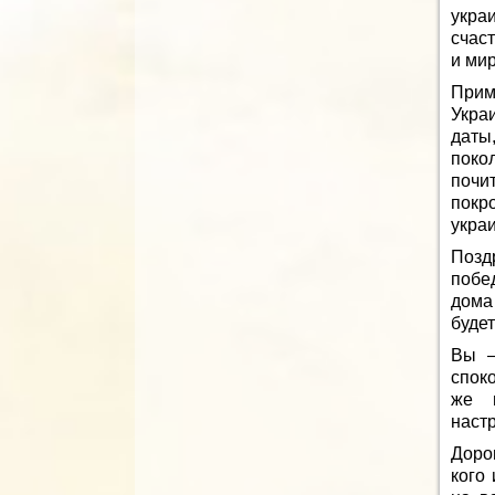
укра
счаст
и мир
Прим
Укра
даты
поко
почи
покр
украи
Позд
побе
дома
буде
Вы —
спок
же п
наст
Доро
кого