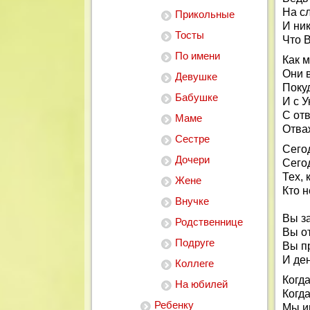
На с
Прикольные
И ник
Тосты
Что В
По имени
Как 
Они в
Девушке
Поку
Бабушке
И с У
С от
Маме
Отва
Сестре
Сего
Дочери
Сегод
Тех, 
Жене
Кто н
Внучке
Вы з
Родственнице
Вы от
Подруге
Вы п
И ден
Коллеге
Когд
На юбилей
Когда
Ребенку
Мы и