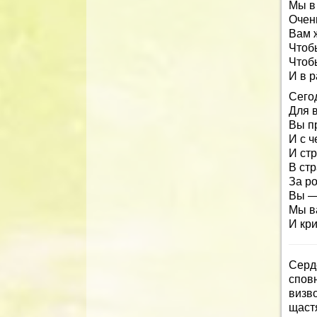
Мы в
Очен
Вам 
Чтоб
Чтоб
И в р
Сего
Для 
Вы п
И с ч
И ст
В ст
За р
Вы —
Мы в
И кр
Серд
спов
визво
щастя