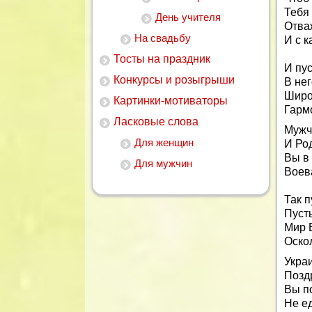
Тебя 
День учителя
Отва
На свадьбу
И с 
Тосты на праздник
И пу
Конкурсы и розыгрыши
В нег
Широ
Картинки-мотиваторы
Гарм
Ласковые слова
Мужч
Для женщин
И Ро
Вы в
Для мужчин
Воев
Так п
Пуст
Мир 
Оскол
Украи
Поздр
Вы п
Не ед