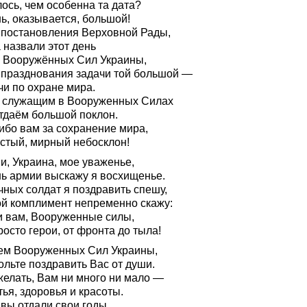
ось, чем особенна та дата?
ь, оказывается, большой!
 постановления Верховной Рады,
 назвали этот день
 Вооружённых Сил Украины,
 празднования задачи той большой —
чи по охране мира.
 служащим в Вооруженных Силах
тдаём большой поклон.
ибо вам за сохранение мира,
истый, мирный небосклон!
и, Украина, мое уваженье,
нь армии выскажу я восхищенье.
чных солдат я поздравить спешу,
ой комплимент непременно скажу:
и вам, Вооруженные силы,
осто герои, от фронта до тыла!
ем Вооруженных Сил Украины,
ольте поздравить Вас от души.
желать, Вам ни много ни мало —
ья, здоровья и красоты.
вы отдали свои годы,