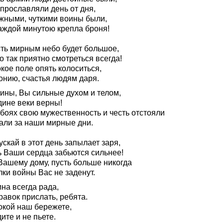
прославляли день от дня,
жными, чуткими воины были,
каждой минутою крепла броня!
сть мирным небо будет большое,
о так приятно смотреться всегда!
кое поле опять колоситься,
онию, счастья людям даря.
ины, Вы сильные духом и телом,
дине веки верны!
 боях свою мужественность и честь отстояли
али за наши мирные дни.
ускай в этот день запылает заря,
ь Ваши сердца забьются сильнее!
Вашему дому, пусть больше никогда
ки войны Вас не заденут.
на всегда рада,
авок прислать, ребята.
окой наш бережете,
ите и не пьете.