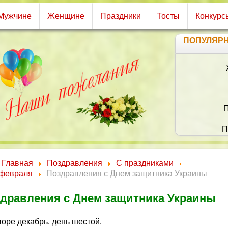
Мужчине
Женщине
Праздники
Тосты
Конкурс
ПОПУЛЯР
Ты
И 
Из
Пом
Вс
Главная
Поздравления
С праздниками
 февраля
Поздравления с Днем защитника Украины
дравления с Днем защитника Украины
оре декабрь, день шестой.