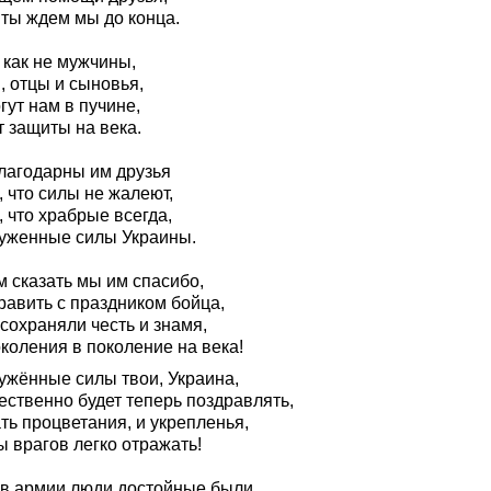
ты ждем мы до конца.
 как не мужчины,
, отцы и сыновья,
ут нам в пучине,
т защиты на века.
лагодарны им друзья
, что силы не жалеют,
, что храбрые всегда,
уженные силы Украины.
м сказать мы им спасибо,
равить с праздником бойца,
сохраняли честь и знамя,
коления в поколение на века!
ужённые силы твои, Украина,
ественно будет теперь поздравлять,
ть процветания, и укрепленья,
 врагов легко отражать!
 в армии люди достойные были,