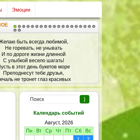
ы
Эмоции
НОЕ
1
2
3
4
5
6
7
8
9
10
11
12
13
14
15
16
17
18
19
20
21
 упорством своим, трудолюбием
Поражал и родных, и друзей.
надеюсь, что мы скоро выберем
 таких вот прекрасных вождей!
огаешь ты всем, кто нуждается,
Боль чужую несешь, как свою,
е с добром о тебе отзываются.
За прекрасную душу твою!
Календарь событий
Август, 2026
Пн
Вт
Ср
Чт
Пт
Сб
Вс
1
2