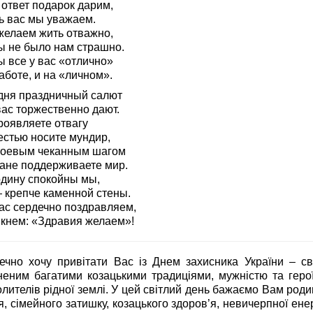
 ответ подарок дарим,
ь вас мы уважаем.
желаем жить отважно,
ы не было нам страшно.
ы все у вас «отлично»
аботе, и на «личном».
дня праздничный салют
вас торжественно дают.
роявляете отвагу
естью носите мундир,
роевым чеканным шагом
ране поддерживаете мир.
одину спокойны мы,
 крепче каменной стены.
ас сердечно поздравляем,
икнем: «Здравия желаем»!
ечно хочу привітати Вас із Днем захисника України – св
неним багатими козацькими традиціями, мужністю та геро
лителів рідної землі. У цей світлий день бажаємо Вам род
, сімейного затишку, козацького здоров’я, невичерпної енер