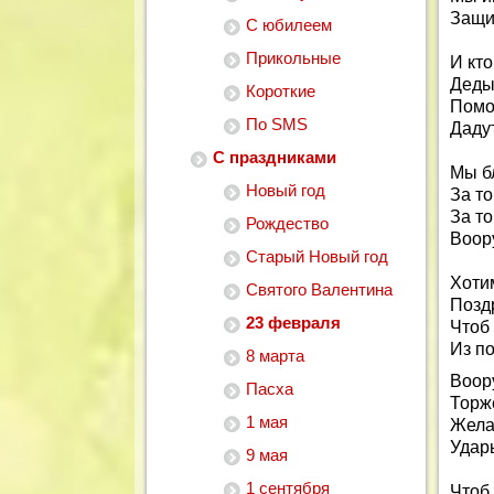
Защи
С юбилеем
Прикольные
И кто
Деды
Короткие
Помог
По SMS
Даду
С праздниками
Мы б
Новый год
За то
За то
Рождество
Воор
Старый Новый год
Хоти
Святого Валентина
Позд
23 февраля
Чтоб 
Из по
8 марта
Воор
Пасха
Торж
1 мая
Жела
Удары
9 мая
1 сентября
Чтоб