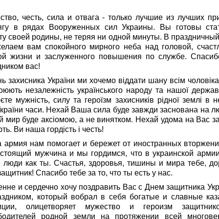
!
ство, честь, сила и отвага - только лучшие из лучших пр
ягу в рядах Вооруженных сил Украины. Вы готовы ста
ту своей родины, не теряя ни одной минуты. В праздничный
елаем вам спокойного мирного неба над головой, счаст
ой жизни и заслуженного повышения по службе. Спасиб
дником вас!
ь захисника України ми хочемо віддати шану всім чоловіка
тоюють незалежність українського народу та нашої держав
єте мужність, силу та героїзм захисників рідної землі в н
країни часи. Нехай Ваша сила буде завжди заснована на лю
й мир буде аксіомою, а не винятком. Нехай удома на Вас з
ть. Ви наша гордість і честь!
 армия нам помогает и бережет от иностранных вторжени
стоящий мужчина и мы гордимся, что в украинской армии
е люди как ты. Счастья, здоровья, тишины и мира тебе, до
ащитник! Спасибо тебе за то, что ты есть у нас.
енне и сердечно хочу поздравить Вас с Днем защитника Ук
аздником, который вобрал в себя богатые и славные каз
иции, олицетворяет мужество и героизм защитни
бодителей родной земли на протяжении всей многове