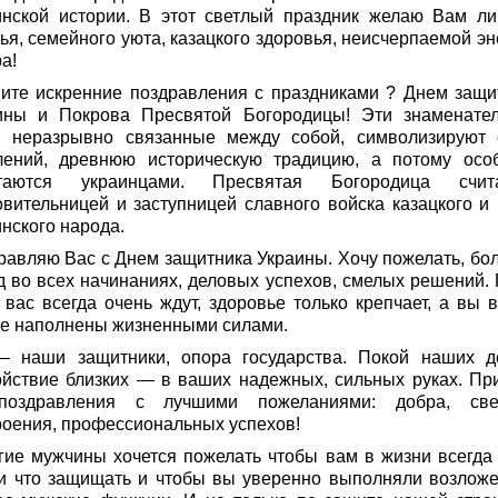
инской истории. В этот светлый праздник желаю Вам ли
ья, семейного уюта, казацкого здоровья, неисчерпаемой эн
а!
ите искренние поздравления с праздниками ? Днем защи
ины и Покрова Пресвятой Богородицы! Эти знаменате
, неразрывно связанные между собой, символизируют 
лений, древнюю историческую традицию, а потому осо
таются украинцами. Пресвятая Богородица счит
овительницей и заступницей славного войска казацкого и 
нского народа.
равляю Вас с Днем защитника Украины. Хочу пожелать, бо
д во всех начинаниях, деловых успехов, смелых решений. 
 вас всегда очень ждут, здоровье только крепчает, а вы в
те наполнены жизненными силами.
 наши защитники, опора государства. Покой наших д
ойствие близких — в ваших надежных, сильных руках. Пр
оздравления с лучшими пожеланиями: добра, све
роения, профессиональных успехов!
гие мужчины хочется пожелать чтобы вам в жизни всегда
 и что защищать и чтобы вы уверенно выполняли возлож