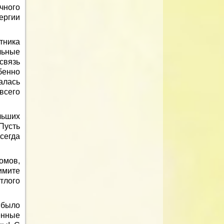
чного
ергии
тника
льные
связь
бенно
алась
всего
льших
Пусть
сегда
омов,
имите
тлого
 было
енные