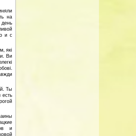
иняли
ть на
 день
ливой
о и с
м, які
и. Ви
елегкі
бові.
авжди
й. Ты
 есть
рогой
раины
ацкие
ков и
ковой