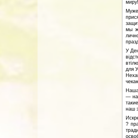
миру
Муже
прис
защи
мы ж
личн
праз
У Ден
відс
втілю
для У
Неха
чекаю
Наша
— на
таки
наш з
Искр
? пр
трад
осво