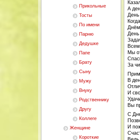
Казал
Прикольные
А ден
День
Тосты
Когда
По имени
Днём
День
Парню
Зада
Дедушке
Всем
Мы о
Папе
Спас
Брату
За ч
Сыну
Прим
В де
Мужу
Отли
Внуку
И св
Удач
Родственнику
Вы пр
Другу
С Дн
Коллеге
Позв
И по
Женщине
Счаст
Короткие
Ведь 