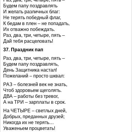
Будем папу поздравлять
И желать различных благ:
Не терять победный флаг,
К бедам в плен – не попадать,
Их отважно побеждать.
Раз, два, три, четыре, пять –
Дай тебя расцеловать!
37. Праздник пап
Раз, два, три, четыре, пять –
Будем папу поздравлять,
День Защитника настал!
Пожеланий – просто шквал:
РАЗ – болезней век не знать,
Чтоб здоровьем щеголять.
ДВА – работы без тревог,
А на ТРИ – зарплаты в срок.
На ЧЕТЫРЕ – светлых дней,
Добрых, преданных друзей;
Никогда их не терять…
Уваженьем процветать!