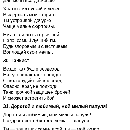
Для меня всегда желаю.
Хватит сил пускай и денег
Выдержать мои капризы.
Ты устраивай дочурке
Чаще милые сюрпризы.
Ну а если быть серьезной:
Папа, самый лучший ты.
Будь здоровым и счастливым,
Воплощай свои мечты.
30. Танкист
Везде, как будто вездеход,
На гусеницах танк пройдет
Ствол орудийный впереди,
Опасно, враг, не подходи!
Танк прочной защищен броней
И сможет встретить бой!
31. Дорогой и любимый, мой милый папуля!
Дорогой и любимый, мой милый папуля!
Поздравляет тебя твоя дочка — лапуля
Ты — защитник семьи всей, ты — мой кумир!