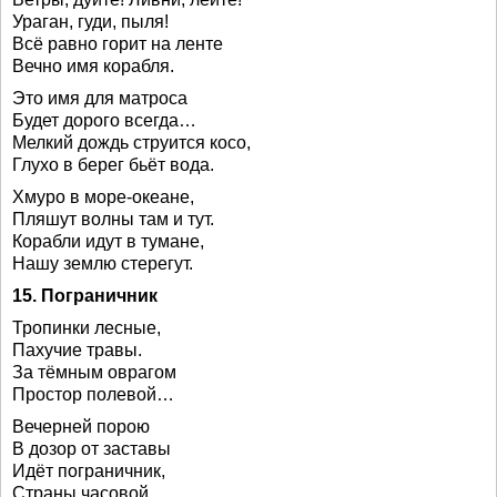
Ураган, гуди, пыля!
Всё равно горит на ленте
Вечно имя корабля.
Это имя для матроса
Будет дорого всегда…
Мелкий дождь струится косо,
Глухо в берег бьёт вода.
Хмуро в море-океане,
Пляшут волны там и тут.
Корабли идут в тумане,
Нашу землю стерегут.
15. Пограничник
Тропинки лесные,
Пахучие травы.
За тёмным оврагом
Простор полевой…
Вечерней порою
В дозор от заставы
Идёт пограничник,
Страны часовой.