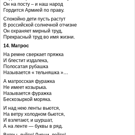
Он на посту – и наш народ
Гордится Армией по праву.
Спокойно дети пусть растут
В российской солнечной отчизне
Он охраняет мирный труд,
Прекрасный труд во имя жизни.
14. Матрос
На ремне сверкает пряжка
И блестит издалека,
Полосатая рубашка
Называется « тельняшка »…
А матросская фуражка
Не имеет козырька.
Называется фуражка
Бескозыркой моряка.
И над нею ленты вьются,
На ветру холодном бьются,
И взлетают, и шуршат,
А на ленте — буквы в ряд.
Ветры, дуйте! Ливни, лейте!