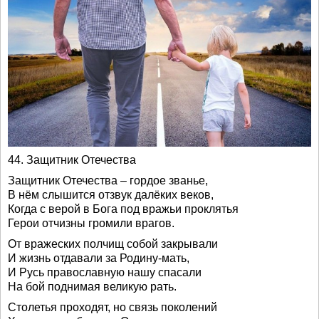
44. Защитник Отечества
Защитник Отечества – гордое званье,
В нём слышится отзвук далёких веков,
Когда с верой в Бога под вражьи проклятья
Герои отчизны громили врагов.
От вражеских полчищ собой закрывали
И жизнь отдавали за Родину-мать,
И Русь православную нашу спасали
На бой поднимая великую рать.
Столетья проходят, но связь поколений