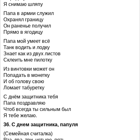
Я снимаю шляпу
Папа в армии служил
Охранял границу
Он раненье получил
Прямо в ягодицу
Папа мой умеет всё
Танк водить и лодку
Знает как из двух листов
Склеить мне пилотку
Из винтовки может он
Попадать в монетку
И об голову свою
Ломает табуретку
С днём защитника тебя
Папа поздравляю
Чтоб всегда ты сильным был
Я тебе желаю.
36. С днем защитника, папуля
(Семейная считалка)
Раз, два, три, четыре, пять –