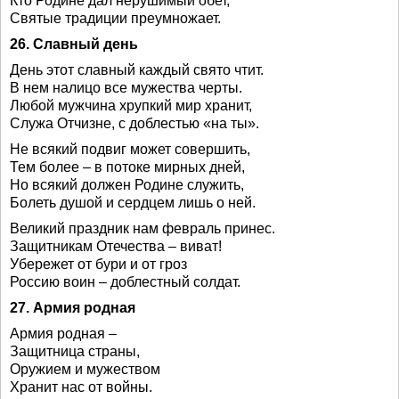
Кто Родине дал нерушимый обет,
Святые традиции преумножает.
26. Славный день
День этот славный каждый свято чтит.
В нем налицо все мужества черты.
Любой мужчина хрупкий мир хранит,
Служа Отчизне, с доблестью «на ты».
Не всякий подвиг может совершить,
Тем более – в потоке мирных дней,
Но всякий должен Родине служить,
Болеть душой и сердцем лишь о ней.
Великий праздник нам февраль принес.
Защитникам Отечества – виват!
Убережет от бури и от гроз
Россию воин – доблестный солдат.
27. Армия родная
Армия родная –
Защитница страны,
Оружием и мужеством
Хранит нас от войны.