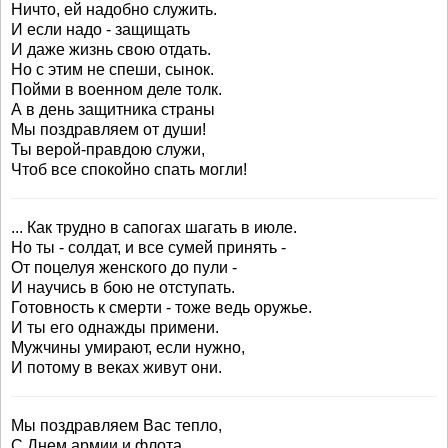
Ничто, ей надобно служить.
И если надо - защищать
И даже жизнь свою отдать.
Но с этим не спеши, сынок.
Пойми в военном деле толк.
А в день защитника страны
Мы поздравляем от души!
Ты верой-правдою служи,
Чтоб все спокойно спать могли!
... Как трудно в сапогах шагать в июле.
Но ты - солдат, и все сумей принять -
От поцелуя женского до пули -
И научись в бою не отступать.
Готовность к смерти - тоже ведь оружье.
И ты его однажды примени.
Мужчины умирают, если нужно,
И потому в веках живут они.
Мы поздравляем Вас тепло,
С Днем армии и флота,