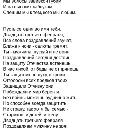
Мы волосы завивкой губим.
И на высоких каблукам
Спешим мы к тем, кого мы любим.
Пусть сегодня во имя тебя,
Двадцать третьего февраля,
Все слова поздравлений звучат,
Ближе к ночи - салюты гремят.
Ты - мужчина, пускай и не воин,
Поздравлений сегодня достоин:
На защиту Отечества встанешь
В час лихой, от беды не отпрянешь.
Ты защитник по духу, в крови
Отголоски всех предков твоих:
Защищали Отчизну они,
Побеждали и мир берегли.
Без войны можешь буднично жить,
Но способен всегда защитить
Не страну, так хотя бы семью -
Стариков, и детей, и жену.
Двадцать третьего февраля
Поздравляем мужчину не зря: