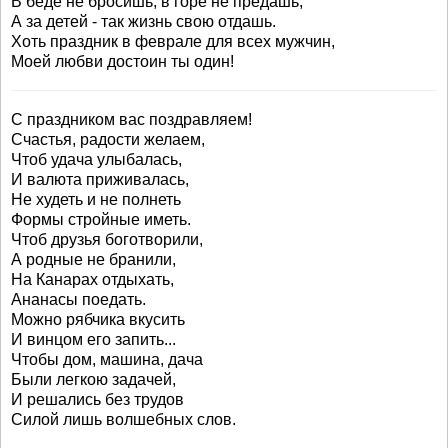
В беде не бросишь, в горе не предашь,
А за детей - так жизнь свою отдашь.
Хоть праздник в феврале для всех мужчин,
Моей любви достоин ты один!
С праздником вас поздравляем!
Счастья, радости желаем,
Чтоб удача улыбалась,
И валюта приживалась,
Не худеть и не полнеть
Формы стройные иметь.
Чтоб друзья боготворили,
А родные не бранили,
На Канарах отдыхать,
Ананасы поедать.
Можно рябчика вкусить
И винцом его запить...
Чтобы дом, машина, дача
Были легкою задачей,
И решались без трудов
Силой лишь волшебных слов.