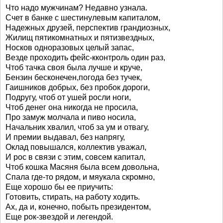
Что надо мужчинам? Недавно узнала.
Счет в банке с шестинулевым капиталом,
Надежных друзей, перспектив грандиозных,
Жилищ пятикомнатных и пятизвездных,
Носков одноразовых целый запас,
Везде проходить фейс-кконтроль один раз,
Чтоб тачка своя была лучше и круче,
Бензин бесконечен,погода без тучек,
Гаишников добрых, без пробок дороги,
Подругу, чтоб от ушей росли ноги,
Чтоб денег она никогда не просила,
Про замуж молчала и пиво носила,
Начальник хвалил, чтоб за ум и отвагу,
И премии выдавал, без напрягу,
Оклад повышался, коллектив уважал,
И рос в связи с этим, совсем капитал,
Чтоб кошка Масяня была всем довольна,
Спала где-то рядом, и мяукала скромно,
Еще хорошо бы ее приучить:
Готовить, стирать, на работу ходить.
Ах, да и, конечно, побыть президентом,
Еще рок-звездой и легендой.