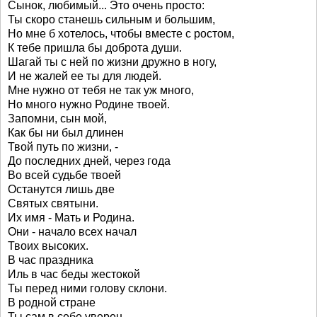
Сынок, любимый... Это очень просто:
Ты скоро станешь сильным и большим,
Но мне б хотелось, чтобы вместе с ростом,
К тебе пришла бы доброта души.
Шагай ты с ней по жизни дружно в ногу,
И не жалей ее ты для людей.
Мне нужно от тебя не так уж много,
Но много нужно Родине твоей.
Запомни, сын мой,
Как бы ни был длинен
Твой путь по жизни, -
До последних дней, через года
Во всей судьбе твоей
Останутся лишь две
Святых святыни.
Их имя - Мать и Родина.
Они - начало всех начал
Твоих высоких.
В час праздника
Иль в час беды жестокой
Ты перед ними голову склони.
В родной стране
Ты сам в себе уверен,