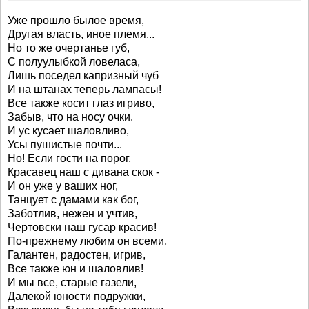
Уже прошло былое время,
Другая власть, иное племя...
Но то же очертанье губ,
С полуулыбкой ловеласа,
Лишь поседел капризный чуб
И на штанах теперь лампасы!
Все также косит глаз игриво,
Забыв, что на носу очки.
И ус кусает шаловливо,
Усы пушистые почти...
Но! Если гости на порог,
Красавец наш с дивана скок -
И он уже у ваших ног,
Танцует с дамами как бог,
Заботлив, нежен и учтив,
Чертовски наш гусар красив!
По-прежнему любим он всеми,
Галантен, радостен, игрив,
Все также юн и шаловлив!
И мы все, старые газели,
Далекой юности подружки,