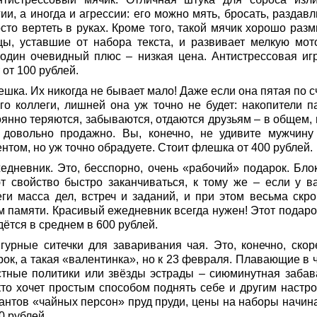
ии, а иногда и агрессии: его можно мять, бросать, раздав
сто вертеть в руках. Кроме того, такой мячик хорошо разм
цы, уставшие от набора текста, и развивает мелкую мото
один очевидный плюс – низкая цена. Антистрессовая иг
 от 100 рублей.
ешка. Их никогда не бывает мало! Даже если она пятая по с
го коллеги, лишней она уж точно не будет: накопители п
оянно теряются, забываются, отдаются друзьям – в общем, 
 довольно продажно. Вы, конечно, не удивите мужчину
нтом, но уж точно обрадуете. Стоит флешка от 400 рублей.
жедневник. Это, бесспорно, очень «рабочий» подарок. Бло
т свойство быстро заканчиваться, к тому же – если у в
еги масса дел, встреч и заданий, и при этом весьма скр
м памяти. Красивый ежедневник всегда нужен! Этот подаро
ётся в среднем в 600 рублей.
игурные ситечки для заваривания чая. Это, конечно, скор
рок, а такая «валентинка», но к 23 февраля. Плавающие в 
стные политики или звёзды эстрады – сиюминутная забав
 кто хочет простым способом поднять себе и другим настро
антов «чайных персон» пруд пруди, цены на наборы начин
0 рублей.