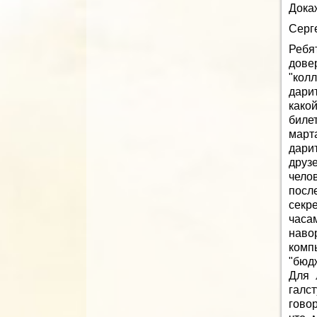
Докаж
Серг
Ребят
дове
"кол
дарит
како
биле
март
дари
друз
чело
посл
секр
часа
наво
комп
"бюд
Для 
галс
говор