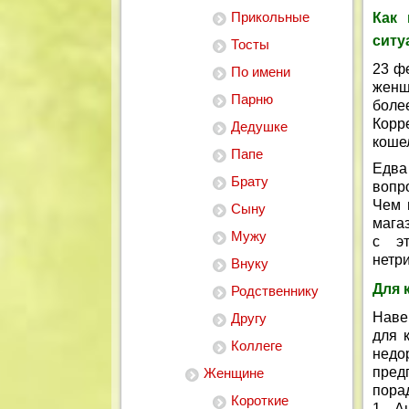
Прикольные
Как 
ситу
Тосты
23 ф
По имени
женщ
Парню
боле
Корр
Дедушке
коше
Папе
Едва
Брату
вопр
Чем 
Сыну
магаз
Мужу
с эт
нетр
Внуку
Для 
Родственнику
Наве
Другу
для 
Коллеге
недор
пред
Женщине
порад
Короткие
1. А