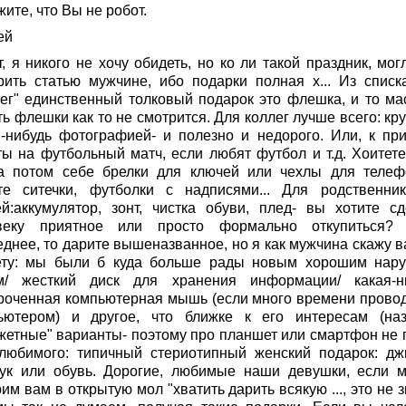
ите, что Вы не робот.
ей
, я никого не хочу обидеть, но ко ли такой праздник, мог
рить статью мужчине, ибо подарки полная х... Из списк
лег" единственный толковый подарок это флешка, и то ма
ь флешки как то не смотрится. Для коллег лучше всего: кр
й-нибудь фотографией- и полезно и недорого. Или, к при
ты на футбольный матч, если любят футбол и т.д. Хоитете
а потом себе брелки для ключей или чехлы для телеф
те ситечки, футболки с надписями... Для родственни
ей:аккумулятор, зонт, чистка обуви, плед- вы хотите сд
веку приятное или просто формально откупиться?
еднее, то дарите вышеназванное, но я как мужчина скажу в
ету: мы были б куда больше рады новым хорошим нар
м/ жесткий диск для хранения информации/ какая-н
роченная компьютерная мышь (если много времени провод
ьютером) и другое, что ближке к его интересам (на
жетные" варианты- поэтому про планшет или смартфон не 
любимого: типичный стериотипный женский подарок: дж
тук или обувь. Дорогие, любимые наши девушки, если 
им вам в открытую мол "хватить дарить всякую ..., это не 