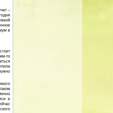
учит –
годня
ужкой
енное
мум в
стоит
ким-то
иться
упили
нужно
якого
таком
менно
иси и
ейчас
ского