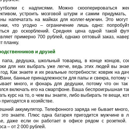
утболки с надписями. Можно скооперироваться же
ективом, устроить мозговой штурм и самим придумать, 
аны напечатать на майках для коллег-мужчин. Это могут
инки, что угодно – ограничение лишь одно: попробуй
иться до оскорблений. Средняя цена одной такой фут
авляет примерно 700 рублей, однако оптовый заказ, навер
т планку.
родственников и друзей
, папа, дедушка, школьный товарищ, в конце концов, со
рки для них выбрать уже легче, ведь этих людей вы знае
год. Как знаете и их реальные потребности: коврик на дач
 Вани, банные принадлежности для папы и свекра, потому ч
ывает много, и фонарь для дедушки, потому что он так
ился включать его на смартфоне. Ваша беспроигрышная так
ть курс на то, о чем вы знаете, либо выбирать те вещи, к
 пригодятся в хозяйстве.
нешний аккумулятор. Телефонного заряда не бывает много,
 это знаете. Плюс одна батарея пригодится мужчине в 
ае, даже если он работает в офисе рядом с розеткой.
са – от 2 000 рублей.