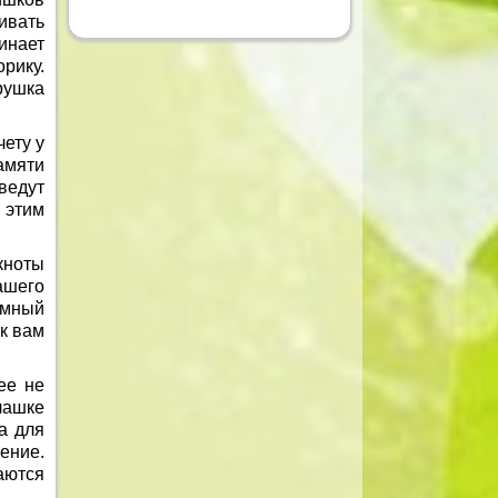
ливать
инает
рику.
рушка
чету у
амяти
ведут
 этим
кноты
ашего
омный
к вам
ее не
чашке
а для
ение.
аются