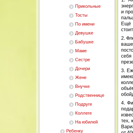
энерг
Прикольные
и про
Тосты
паль
Ещё 
По имени
стоит
Девушке
2. Фл
Бабушке
ваше
пост
Маме
себя
Сестре
презе
Дочери
3. Е
имею
Жене
колл
Внучке
объё
обойд
Родственнице
4. Ф
Подруге
пода
Коллеге
изве
тех,
На юбилей
Вари
Ребенку
от 40