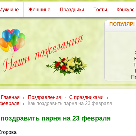
Мужчине
Женщине
Праздники
Тосты
Конкурс
ПОПУЛЯР
Т
П
Главная
Поздравления
С праздниками
К
 февраля
Как поздравить парня на 23 февраля
(стихи для
 поздравить парня на 23 февраля
Егорова