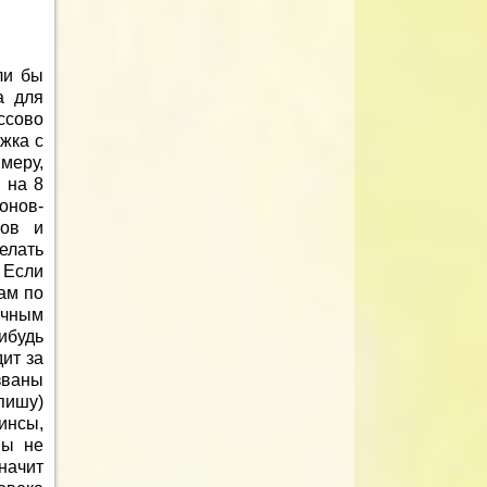
ли бы
а для
ссово
ужка с
меру,
 на 8
онов-
ков и
елать
 Если
ам по
учным
ибудь
ит за
званы
пишу)
инсы,
мы не
значит