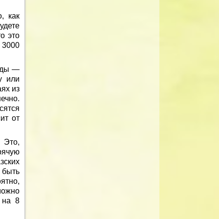
, как
удете
о это
 3000
жды —
у или
аях из
ечно.
сятся
ит от
 Это,
рячую
зских
 быть
ятно,
можно
 на 8