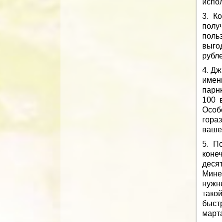
испол
3. К
полу
поль
выго
рубле
4. Дж
имен
парню
100 
Особ
гора
ваше
5. П
коне
деся
Мине
нужн
тако
быст
март