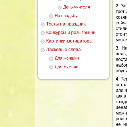
2. З
День учителя
трет
На свадьбу
хозя
сейч
Тосты на праздник
стил
Конкурсы и розыгрыши
стои
может
Картинки-мотиваторы
3. Н
Ласковые слова
ведь,
Для женщин
дост
набо
Для мужчин
обуви
4. Т
оста
или 
как в
кажд
цена
мож
родст
не н