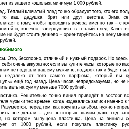
анет из вашего кошелька минимум 1 000 рублей.
ед. Тёплый клечатый плед точно обрадует того, кто его пол
 то ваш дедушка, брат или друг детства. Зима се
олагает к тому, чтобы проводить вечера именно так – с кр
 книгой и, конечно, завернувшись в тёплый плед. Качеств
лие не будет стоить дёшево – ориентируйтесь на цену мини
рублей.
любимого
сы. Это, бесспорно, отличный и нужный подарок. Но здесь 
 себя очень аккуратно: если вы купите часы, которые по ка
инам не подошли вашему мужчине, подарок так и будет пыл
то недалеко от того самого парфюма, который вы к
щупь» ещё год назад. Цена часов непредсказуема, но не 
читывать на сумму меньше 7000 рублей.
ластинка. Решительно точно винил приведёт в восторг вс
еля музыки тех времен, когда издавались записи именно в 
 Разумеется, перед тем, как покупать альбом, нужно непре
нить все детали – для некоторых значим даже год зап
л, на котором выпущена пластинка. Цена на винилы с
тует от 1000 рублей, если покупать пластинку рус