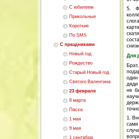
С юбилеем
5. Ф
колл
Прикольные
слог
Короткие
карт
скат
По SMS
сост
С праздниками
снизи
Новый год
Для 
Рождество
Брат
пода
Старый Новый год
один 
Святого Валентина
дяди
не б
23 февраля
науч
8 марта
держа
точно
Пасха
1. В
1 мая
сами
9 мая
случ
вопро
1 сентября