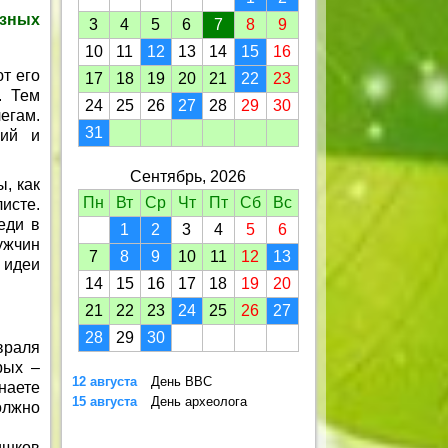
азных
3
4
5
6
7
8
9
10
11
12
13
14
15
16
т его
17
18
19
20
21
22
23
. Тем
24
25
26
27
28
29
30
егам.
31
ций и
Сентябрь, 2026
, как
Пн
Вт
Ср
Чт
Пт
Сб
Вс
исте.
еди в
1
2
3
4
5
6
ужчин
7
8
9
10
11
12
13
 идеи
14
15
16
17
18
19
20
21
22
23
24
25
26
27
28
29
30
враля
рых –
12 августа
День ВВС
знаете
15 августа
День археолога
олжно
ишков