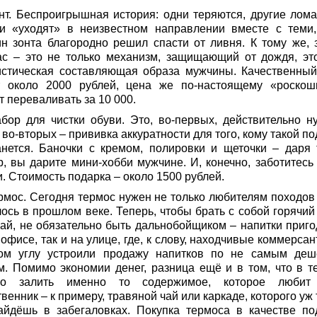
онт. Беспроигрышная история: одни теряются, другие лома
ьи «уходят» в неизвестном направлении вместе с теми,
ин зонта благородно решил спасти от ливня. К тому же, 
ас – это не только механизм, защищающий от дождя, эт
истическая составляющая образа мужчины. Качественный
т около 2000 рублей, цена же по-настоящему «роскош
 переваливать за 10 000.
абор для чистки обуви. Это, во-первых, действительно н
 во-вторых – прививка аккуратности для того, кому такой п
анется. Баночки с кремом, полировки и щеточки – даря 
р, вы дарите мини-хобби мужчине. И, конечно, заботитесь 
. Стоимость подарка – около 1500 рублей.
ермос. Сегодня термос нужен не только любителям походов 
лось в прошлом веке. Теперь, чтобы брать с собой горячий
чай, не обязательно быть дальнобойщиком – напитки приго
 офисе, так и на улице, где, к слову, находчивые коммерса
ом углу устроили продажу напитков по не самым де
м. Помимо экономии денег, разница ещё и в том, что в т
но залить именно то содержимое, которое любит
венник – к примеру, травяной чай или каркаде, которого уж
айдёшь в забегаловках. Покупка термоса в качестве по