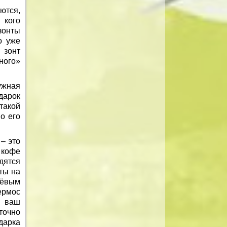
ются,
 кого
зонты
о уже
 зонт
ного»
ужная
одарок
такой
о его
– это
 кофе
дятся
нты на
шёвым
ермос
 ваш
 точно
дарка