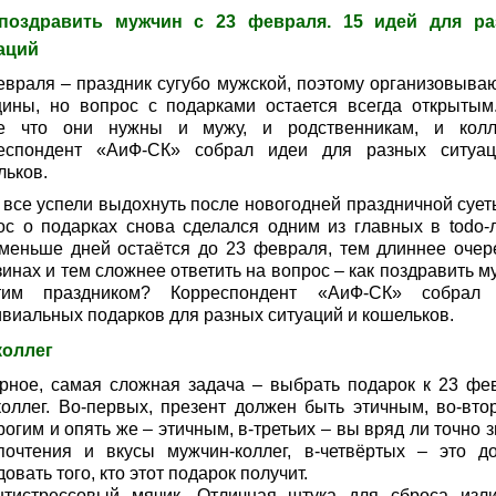
поздравить мужчин с 23 февраля. 15 идей для р
аций
евраля – праздник сугубо мужской, поэтому организовываю
ины, но вопрос с подарками остается всегда открытым
е что они нужны и мужу, и родственникам, и колл
еспондент «АиФ-СК» собрал идеи для разных ситуа
льков.
 все успели выдохнуть после новогодней праздничной суеты
ос о подарках снова сделался одним из главных в todo-л
меньше дней остаётся до 23 февраля, тем длиннее очер
инах и тем сложнее ответить на вопрос – как поздравить м
им праздником? Корреспондент «АиФ-СК» собрал
ивиальных подарков для разных ситуаций и кошельков.
коллег
рное, самая сложная задача – выбрать подарок к 23 фе
коллег. Во-первых, презент должен быть этичным, во-вто
огим и опять же – этичным, в-третьих – вы вряд ли точно 
почтения и вкусы мужчин-коллег, в-четвёртых – это д
овать того, кто этот подарок получит.
нтистрессовый мячик. Отличная штука для сброса изл