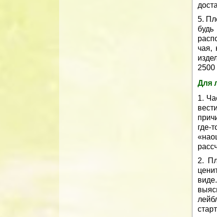
дост
5. Пл
будь
расп
чая,
изде
2500 
Для 
1. Ча
вести
прич
где-
«нао
расс
2. П
ценит
виде.
выяс
лейб
стар