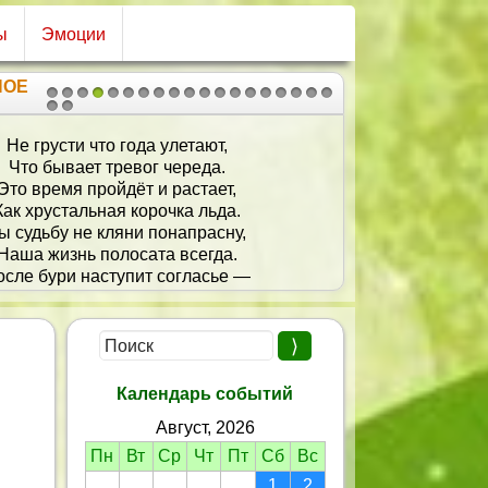
ы
Эмоции
НОЕ
1
2
3
4
5
6
7
8
9
10
11
12
13
14
15
16
17
18
19
20
21
Не грусти что года улетают,
Что бывает тревог череда.
Это время пройдёт и растает,
Как хрустальная корочка льда.
ы судьбу не кляни понапрасну,
Наша жизнь полосата всегда.
осле бури наступит согласье —
И судьба улыбнётся тогда!
Я желаю тебе оптимизма,
Самых ярких дней череду,
 ним здоровья, успехов, удачи,
Встретить счастье в этом году!
Календарь событий
 одинокой, обиженной судьбой женщины,
Август, 2026
собственного сочинения)
Пн
Вт
Ср
Чт
Пт
Сб
Вс
1
2