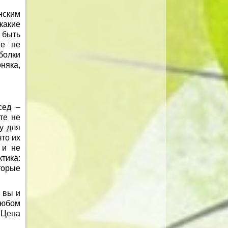
нским
какие
 быть
те не
болки
няка,
сед –
те не
у для
то их
 и не
тика:
оторые
 вы и
любом
 Цена