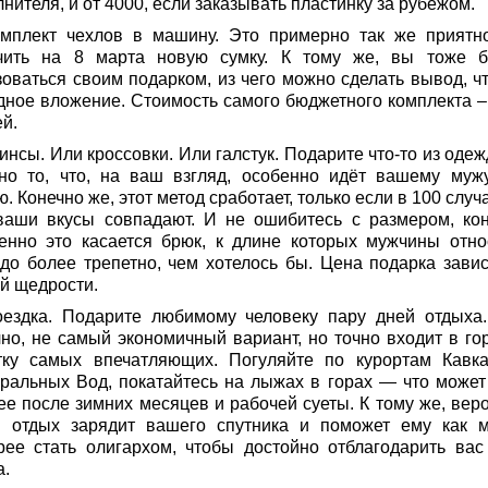
нителя, и от 4000, если заказывать пластинку за рубежом.
омплект чехлов в машину. Это примерно так же приятно
чить на 8 марта новую сумку. К тому же, вы тоже б
зоваться своим подарком, из чего можно сделать вывод, чт
дное вложение. Стоимость самого бюджетного комплекта –
й.
инсы. Или кроссовки. Или галстук. Подарите что-то из оде
но то, что, на ваш взгляд, особенно идёт вашему муж
. Конечно же, этот метод сработает, только если в 100 случ
ваши вкусы совпадают. И не ошибитесь с размером, кон
енно это касается брюк, к длине которых мужчины отно
здо более трепетно, чем хотелось бы. Цена подарка завис
й щедрости.
оездка. Подарите любимому человеку пару дней отдыха.
чно, не самый экономичный вариант, но точно входит в го
тку самых впечатляющих. Погуляйте по курортам Кавка
ральных Вод, покатайтесь на лыжах в горах — что может
ее после зимних месяцев и рабочей суеты. К тому же, веро
й отдых зарядит вашего спутника и поможет ему как 
рее стать олигархом, чтобы достойно отблагодарить вас
а.