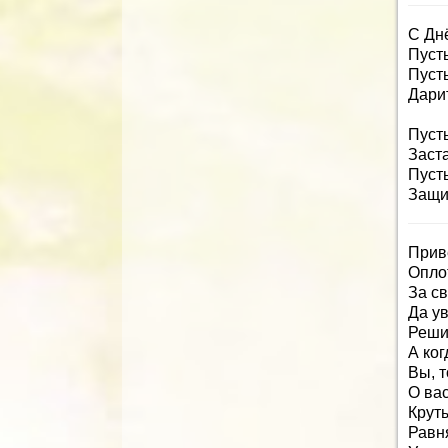
С Дн
Пуст
Пуст
Дари
Пуст
Заст
Пуст
Защит
Прив
Опло
За св
Да у
Реши
А ког
Вы, 
О ва
Круты
Равня