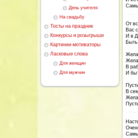
Самы
День учителя
На свадьбу
От в
Тосты на праздник
Вас 
Конкурсы и розыгрыши
И в 
Быть
Картинки-мотиваторы
Ласковые слова
Жела
Жела
Для женщин
В ра
Для мужчин
И бы
Пусть
В сем
Жела
Пусть
Наст
Очень
Самы