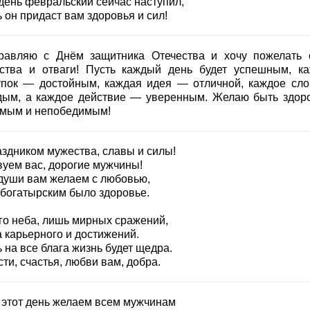
день февральский сейчас наступил,
 он придаст вам здоровья и сил!
равляю с Днём защитника Отечества и хочу пожелать 
ства и отваги! Пусть каждый день будет успешным, к
упок — достойным, каждая идея — отличной, каждое сл
дым, а каждое действие — уверенным. Желаю быть здор
мым и непобедимым!
аздником мужества, славы и силы!
вуем вас, дорогие мужчины!
 души вам желаем с любовью,
 богатырским было здоровье.
го неба, лишь мирных сражений,
а карьерного и достижений.
 на все блага жизнь будет щедра.
ти, счастья, любви вам, добра.
 этот день желаем всем мужчинам