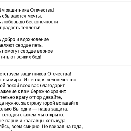
ём защитника Отечества!
ь сбываются мечты,
ь любовь до бесконечности
т радость теплоты!
ь добро и вдохновение
авляют сердце петь,
ь помогут сердце верное
ить от всяких бед!
етствуем защитников Отечества!
т вы мира. И сегодня человечество
ой покой всех вас благодарит
важение к вам бережно хранит.
тельно врагу отпор давайте,
да нужно, за страну горой вставайте.
только Вы одни — наша защита.
с сегодня скажем мы открыто:
е парни и красавцы хоть куда.
йсь, всем смирно! Не взирая на года,