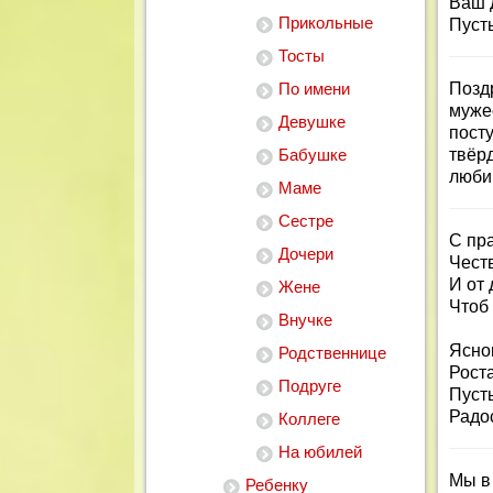
Ваш 
Прикольные
Пусть
Тосты
По имени
Позд
муже
Девушке
пост
Бабушке
твёр
люби
Маме
Сестре
С пр
Дочери
Чест
И от
Жене
Чтоб
Внучке
Ясно
Родственнице
Рост
Подруге
Пусть
Радос
Коллеге
На юбилей
Мы в
Ребенку