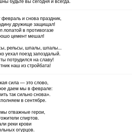
ны будьте вы сегодня и всегда.
 февраль и снова праздник,
одину дружище защищал!
л лопатой в противогазе
рошо цемент мешал!
сы, рельсы, шпалы, шпалы...
ко уехал поезд запоздалый.
ты потрудился на славу!
тник наш из стройбата!
кая сила — это слово,
рое даем мы в феврале:
ить так сильно снова».
сполняем в сентябре.
 мы отважные герои,
тожители спиртов.
али реки крови
ольных огурцов.