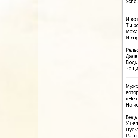
Успеш
И вот
Ты р
Маха
И хо
Рель
Дале
Ведь 
Защи
Мужс
Кото
«Не п
Но и
Ведь
Унич
Пуск
Расс