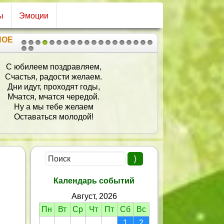
ы
Эмоции
НОЕ
1
2
3
4
5
6
7
8
9
10
11
12
13
14
15
16
17
18
19
20
21
С юбилеем поздравляем,
Счастья, радости желаем.
Дни идут, проходят годы,
Мчатся, мчатся чередой.
Ну а мы тебе желаем
Оставаться молодой!
Календарь событий
Август, 2026
Пн
Вт
Ср
Чт
Пт
Сб
Вс
1
2