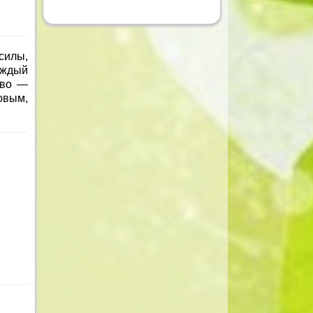
силы,
аждый
ово —
овым,