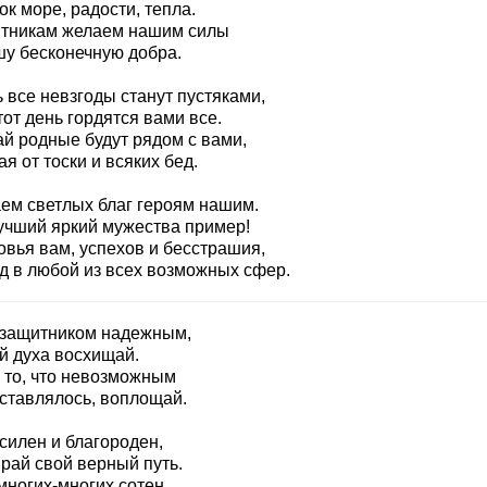
к море, радости, тепла.
тникам желаем нашим силы
шу бесконечную добра.
 все невзгоды станут пустяками,
тот день гордятся вами все.
ай родные будут рядом с вами,
я от тоски и всяких бед.
ем светлых благ героям нашим.
учший яркий мужества пример!
овья вам, успехов и бесстрашия,
д в любой из всех возможных сфер.
 защитником надежным,
й духа восхищай.
 то, что невозможным
ставлялось, воплощай.
силен и благороден,
рай свой верный путь.
многих-многих сотен