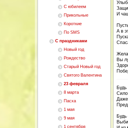
Улыбо
С юбилеем
Защи
И ча
Прикольные
Короткие
Пусть
А в э
По SMS
Пуск
С праздниками
Спаса
Новый год
Жела
Рождество
Вы л
Здор
Старый Новый год
Побе
Святого Валентина
23 февраля
Будь
8 марта
Сило
Даже
Пасха
Пред
1 мая
Будь 
9 мая
Выби
1 сентября
И из 