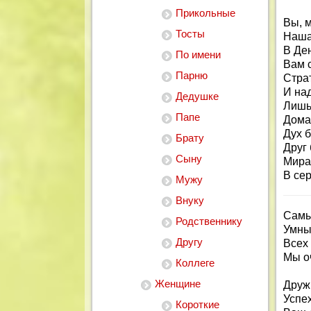
Прикольные
Вы, 
Тосты
Наша 
В Де
По имени
Вам 
Парню
Стра
И на
Дедушке
Лишь
Папе
Дома
Дух 
Брату
Друг
Сыну
Мира
В сер
Мужу
Внуку
Самы
Родственнику
Умные
Другу
Всех 
Мы оч
Коллеге
Женщине
Друж
Успех
Короткие