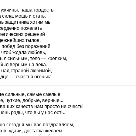
мужчины, наша гордость,
сила, мощь и стать.
нь защитника хотим мы
сердечно пожелать
тегических решений
дежнейших тылов,
 побед без поражений,
 чтоб ждала любовь,
был сильным, тело — крепким,
 был верным на века.
 над страной любимой,
дце — счастья огонька.
е сильные, самые смелые,
, чуткие, добрые, верные...
ваших качеств нам просто не счесть!
ень рады, что вы у нас есть.
но сегодня мы вас поздравляем,
ов, удачи, достатка желаем.