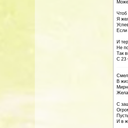
Може
Чтоб 
Я же
Успев
Если 
И те
Не по
Так 
С 23
Смел
В жиз
Мирно
Жела
С за
Огро
Пусть
И в ж