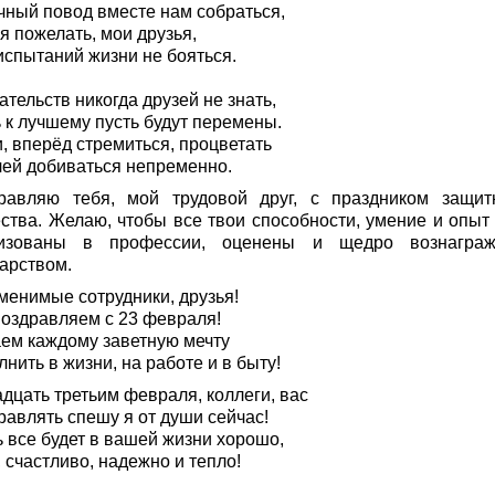
чный повод вместе нам собраться,
я пожелать, мои друзья,
испытаний жизни не бояться.
тельств никогда друзей не знать,
 к лучшему пусть будут перемены.
, вперёд стремиться, процветать
лей добиваться непременно.
равляю тебя, мой трудовой друг, с праздником защит
ества. Желаю, чтобы все твои способности, умение и опыт
изованы в профессии, оценены и щедро вознагра
дарством.
менимые сотрудники, друзья!
поздравляем с 23 февраля!
ем каждому заветную мечту
нить в жизни, на работе и в быту!
дцать третьим февраля, коллеги, вас
равлять спешу я от души сейчас!
ь все будет в вашей жизни хорошо,
 счастливо, надежно и тепло!