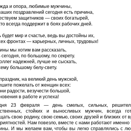
жда и опора, любимые мужчины,
наших поздравлений сегодня есть причина,
ествуем защитников — своих богатырей,
кто всегда поддержит в боях рабочих дней.
 будет мир и счастье, ведь вы достойны их,
сех фронтах — карьерных, личных, трудовых!
ины мы хотим вам рассказать,
сегодня, по большому, по секрету.
оллег надежней, лучше не сыскать,
сему большому белу-свету.
праздник, на великий день мужской,
ешите пожелать от женщин всех:
ни радости, везучести большой,
новения в работе и успеха!
дня 23 февраля — день смелых, сильных, решител
ственных, стойких и выносливых мужчин, всегда го
ать свою родину, свою семью, своих друзей и близких от в
приятностей. Нам повезло, вместе с нами работают именно 
ины. И мы желаем вам, чтобы вы легко справлялись с л