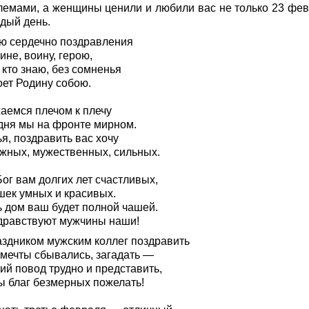
лемами, а женщины ценили и любили вас не только 23 фев
ждый день.
ю сердечно поздравления
не, воину, герою,
 кто знаю, без сомненья
оет Родину собою.
аемся плечом к плечу
дня мы на фронте мирном.
я, поздравить вас хочу
жных, мужественных, сильных.
ог вам долгих лет счастливых,
шек умных и красивых.
ь дом ваш будет полной чашей.
здравствуют мужчины наши!
аздником мужским коллег поздравить
 мечты сбывались, загадать —
ий повод трудно и представить,
ы благ безмерных пожелать!