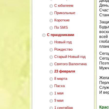
Двад
День,
С юбилеем
Счас
Прикольные
Стан
Короткие
Защи
Будь
По SMS
восх
С праздниками
всей
глоб
Новый год
план
Рождество
Сего
Старый Новый год
Сего
Поэт
Святого Валентина
Мужч
23 февраля
Жела
8 марта
Перло
Пасха
Служ
И вер
1 мая
9 мая
Крас
1 сентября