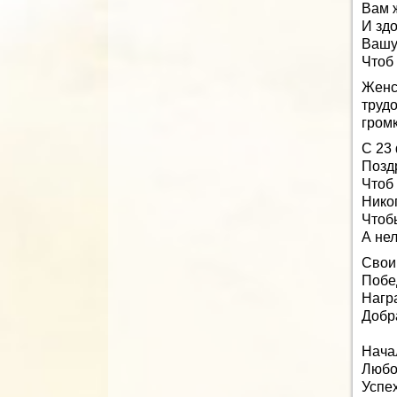
Вам 
И здо
Вашу 
Чтоб
Женс
труд
громк
С 23
Позд
Чтоб
Нико
Чтоб
А не
Свои
Побе
Нагр
Добр
Начал
Любо
Успе