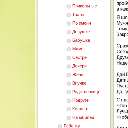
проб
Прикольные
а ка
Тосты
Я шл
По имени
Мужчи
Тому,
Девушке
Закр
Бабушке
Сраж
Маме
Сего
Сестре
Друзь
Наде
Дочери
Жене
Дай Б
Дети
Внучке
Пуст
Родственнице
Да, 
С пр
Подруге
Чтоб
Коллеге
Лучш
Чтоб
На юбилей
Ребенку