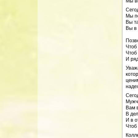
Мы в
Сего
Мы п
Вы та
Вы в 
Позв
Чтоб 
Чтоб
И ря
Уваж
кото
цени
наде
Сего
Мужч
Вам 
В дел
И в о
Чтоб 
Колл