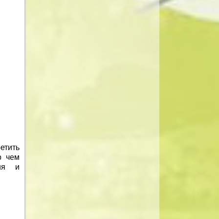
етить
о чем
ния и