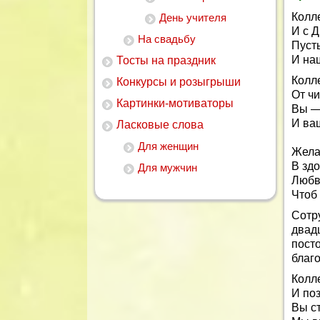
Колл
День учителя
И с 
На свадьбу
Пусть
И на
Тосты на праздник
Колл
Конкурсы и розыгрыши
От ч
Картинки-мотиваторы
Вы — 
И ваш
Ласковые слова
Для женщин
Жела
В здо
Для мужчин
Любв
Чтоб 
Сотр
двад
пост
благ
Колл
И по
Вы с