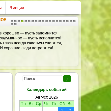
ы
Эмоции
НОЕ
1
2
3
4
5
6
7
8
9
10
11
12
13
14
15
16
17
18
19
20
21
е хорошее — пусть запомнится!
 задуманное — пусть исполнится!
ь глаза всегда счастьем светятся,
И хорошие люди встретятся!
Календарь событий
Август, 2026
Пн
Вт
Ср
Чт
Пт
Сб
Вс
1
2