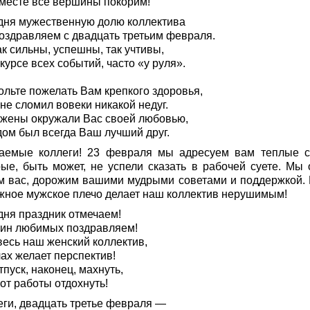
месте все вершины покорим!
дня мужественную долю коллектива
оздравляем с двадцать третьим февраля.
к сильны, успешны, так учтивы,
курсе всех событий, часто «у руля».
ольте пожелать Вам крепкого здоровья,
не сломил вовеки никакой недуг.
 жены окружали Вас своей любовью,
дом был всегда Ваш лучший друг.
аемые коллеги! 23 февраля мы адресуем вам теплые с
рые, быть может, не успели сказать в рабочей суете. Мы 
м вас, дорожим вашими мудрыми советами и поддержкой.
жное мужское плечо делает наш коллектив нерушимым!
дня праздник отмечаем!
ин любимых поздравляем!
весь наш женский коллектив,
ах желает перспектив!
тпуск, наконец, махнуть,
от работы отдохнуть!
еги, двадцать третье февраля —