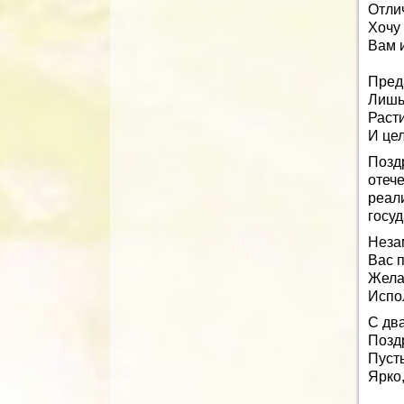
Отли
Хочу 
Вам 
Преда
Лишь
Расти
И це
Позд
отеч
реал
госу
Неза
Вас 
Жела
Испол
С два
Позд
Пуст
Ярко,