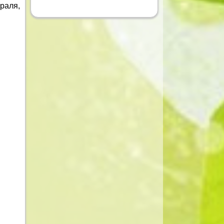
раля,