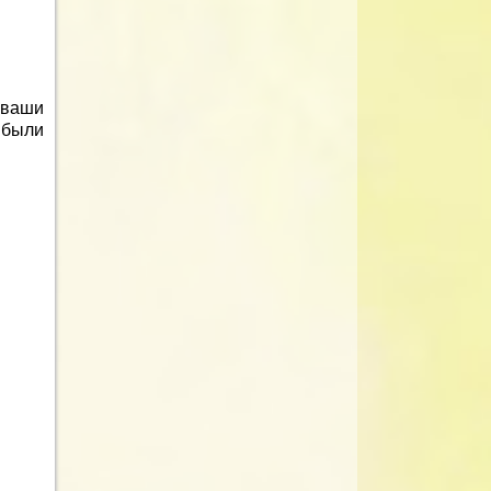
 ваши
 были