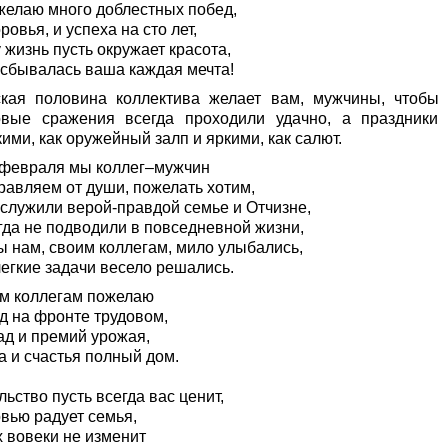
желаю много доблестных побед,
ровья, и успеха на сто лет,
жизнь пусть окружает красота,
 сбывалась ваша каждая мечта!
кая половина коллектива желает вам, мужчины, чтобы
овые сражения всегда проходили удачно, а праздники
ими, как оружейный залп и яркими, как салют.
 февраля мы коллег–мужчин
равляем от души, пожелать хотим,
 служили верой-правдой семье и Отчизне,
гда не подводили в повседневной жизни,
ы нам, своим коллегам, мило улыбались,
легкие задачи весело решались.
м коллегам пожелаю
д на фронте трудовом,
ад и премий урожая,
а и счастья полный дом.
ьство пусть всегда вас ценит,
вью радует семья,
х вовеки не изменит