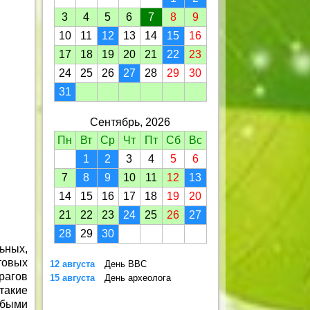
3
4
5
6
7
8
9
10
11
12
13
14
15
16
17
18
19
20
21
22
23
24
25
26
27
28
29
30
31
Сентябрь, 2026
Пн
Вт
Ср
Чт
Пт
Сб
Вс
1
2
3
4
5
6
7
8
9
10
11
12
13
14
15
16
17
18
19
20
21
22
23
24
25
26
27
28
29
30
ьных,
товых
12 августа
День ВВС
рагов
15 августа
День археолога
такие
юбыми