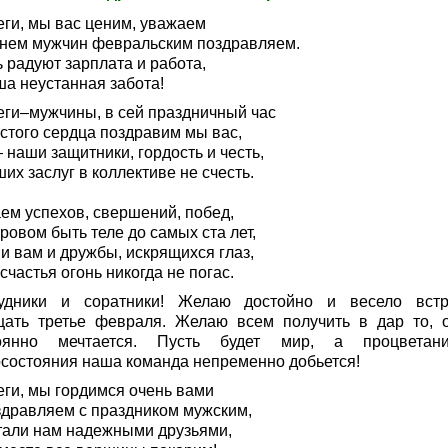
еги, мы вас ценим, уважаем
Днем мужчин февральским поздравляем.
 радуют зарплата и работа,
ша неустанная забота!
еги–мужчины, в сей праздничный час
истого сердца поздравим мы вас,
наши защитники, гордость и честь,
их заслуг в коллективе не счесть.
ем успехов, свершений, побед,
ровом быть теле до самых ста лет,
и вам и дружбы, искрящихся глаз,
счастья огонь никогда не погас.
удники и соратники! Желаю достойно и весело встр
цать третье февраля. Желаю всем получить в дар то, 
оянно мечтается. Пусть будет мир, а процвета
осостояния наша команда непременно добьется!
еги, мы гордимся очень вами
здравляем с праздником мужским,
тали нам надежными друзьями,