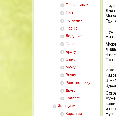
Прикольные
Наде
Для 
Тосты
Мы ч
По имени
Тех, 
Парню
Пусть
Дедушке
На в
Папе
Мужч
Лишь 
Брату
Что к
Сыну
По в
Мужу
И на 
Внуку
Разр
В жиз
Родственнику
Вдох
Другу
Сего
Коллеге
муже
защищ
Женщине
и не
Короткие
мужч