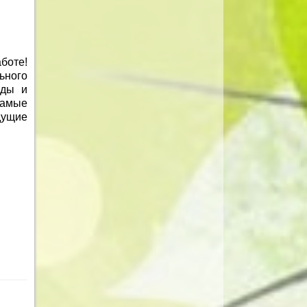
боте!
ьного
нды и
самые
дущие