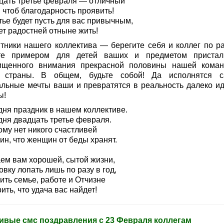
цать третье февраля — отличный
 чтоб благодарность проявить!
тье будет пусть для вас привычным,
ет радостней отныне жить!
тники нашего коллектива — берегите себя и коллег по ра
те примером для детей ваших и предметом пристал
ищенного внимания прекрасной половины нашей кома
 страны. В общем, будьте собой! Да исполнятся 
альные мечты ваши и превратятся в реальность далеко и
ы!
дня праздник в нашем коллективе.
дня двадцать третье февраля.
ому нет никого счастливей
ин, что женщин от беды хранят.
ем вам хорошей, сытой жизни,
вку лопать лишь по разу в год,
ить семье, работе и Отчизне
ить, что удача вас найдет!
ивые смс поздравления с 23 Февраля коллегам