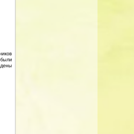
ников
 были
ждены