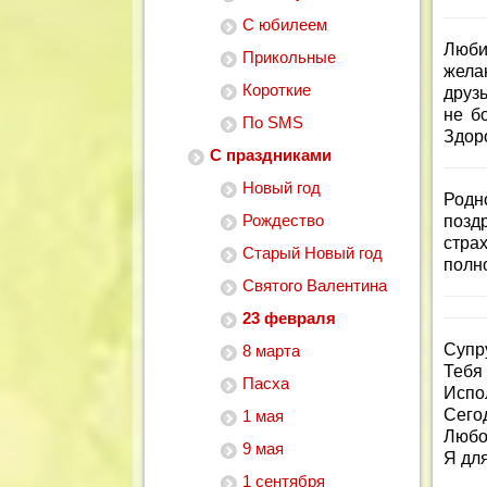
С юбилеем
Люби
Прикольные
жела
Короткие
друз
не б
По SMS
Здоро
С праздниками
Новый год
Родн
Рождество
позд
стра
Старый Новый год
полно
Святого Валентина
23 февраля
Супр
8 марта
Тебя 
Пасха
Испо
Сегод
1 мая
Любой
9 мая
Я для
1 сентября