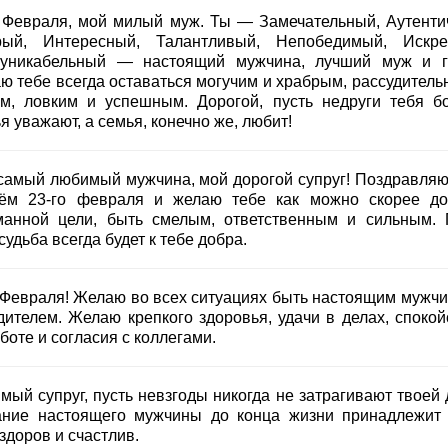
 Февраля, мой милый муж. Ты — Замечательный, Аутенти
ый, Интересный, Талантливый, Непобедимый, Искре
уникабельный — настоящий мужчина, лучший муж и г
ю тебе всегда оставаться могучим и храбрым, рассудитель
м, ловким и успешным. Дорогой, пусть недруги тебя бо
я уважают, а семья, конечно же, любит!
самый любимый мужчина, мой дорогой супруг! Поздравляю
ём 23-го февраля и желаю тебе как можно скорее до
манной цели, быть смелым, ответственным и сильным. 
судьба всегда будет к тебе добра.
 Февраля! Желаю во всех ситуациях быть настоящим мужчи
дителем. Желаю крепкого здоровья, удачи в делах, спокой
боте и согласия с коллегами.
мый супруг, пусть невзгоды никогда не затрагивают твоей 
ание настоящего мужчины до конца жизни принадлежит 
здоров и счастлив.