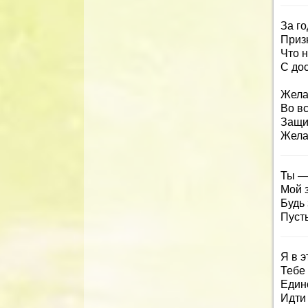
За г
Призн
Что 
С дос
Жела
Во вс
Защи
Жела
Ты —
Мой 
Будь 
Пусть
Я в э
Тебе
Един
Идти