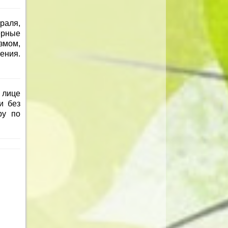
раля,
ерные
змом,
ения.
 лице
и без
ру по