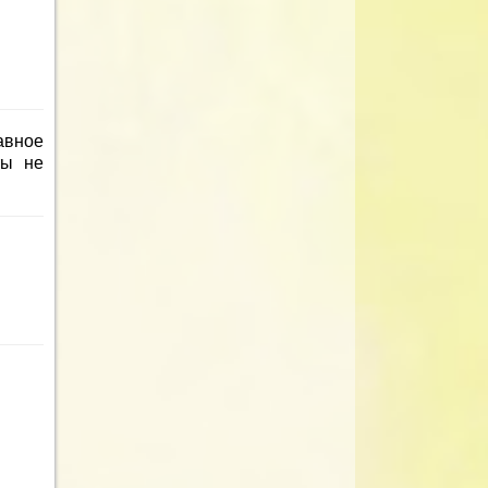
авное
ты не