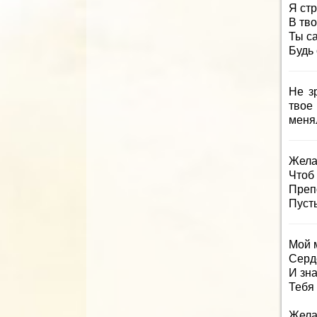
Я ст
В тв
Ты с
Будь
Не з
твое
менял
Жела
Чтоб
Преп
Пуст
Мой 
Серд
И зна
Тебя
Жела