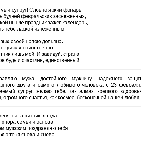
мый супруг! Словно яркий фонарь
ь будней февральских заснеженных,
кой нынче праздник зажег календарь,
ть тебе лаской изнеженным.
вью своей напою допьяна.
, кричу я воинственно:
ник лишь мой! И завидуй, страна!
в будь и счастлив, единственный!
равляю мужа, достойного мужчину, надежного защит
анного друга и самого любимого человека с 23 февраля
аемый супруг, желаю тебе, как алмаз, крепкого здоровья
, огромного счастья, как космос, бесконечной нашей любви.
меня ты защитник всегда,
 опора семьи и основа.
ем мужским поздравляю тебя
блю тебя снова и снова!