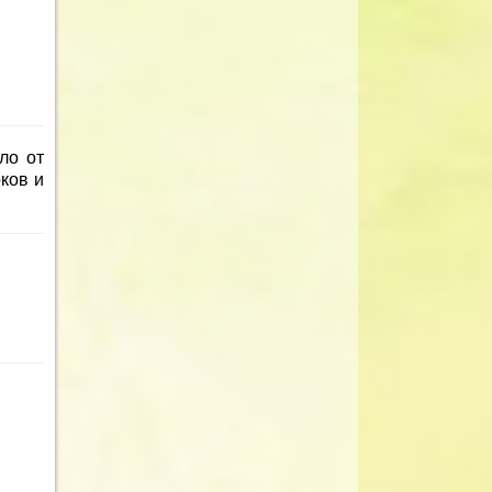
ло от
ков и