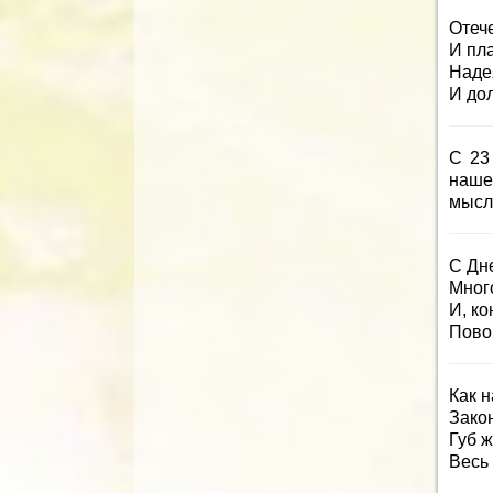
Отеч
И пла
Наде
И дол
С 23
наше
мысл
С Дн
Много
И, ко
Пово
Как н
Закон
Губ 
Весь