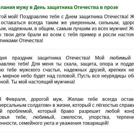
лания мужу в День защитника Отечества в прозе
гой мой! Поздравляю тебя с Днем защитника Отечества! 
 оставаться всегда таким же уверенным, сильным, здор
ым, надежным, в общем, самым лучшим из всех мужчин! Ж
ы твои дети брали во всем с тебя пример и росли насто
тниками Отечества!
дня праздник защитника Отечества! Мой любимый
равляю тебя! Для меня ты скала, защита, опора и подде
ю тебе мужского счастья, надежных друзей, крепких не
ь мирное небо будет над головой. Пусть все неурядицы об
оной. Ты мой настоящий мужчина!
 Февраля, дорогой муж. Желаю тебе всегда остав
версальным солдатом» в жизни, который с лёгкостью справи
й проблемой, который браво разрешит любой конф
овья тебе, любимый, смелости, упорства, терпе
енности, семейного уюта и уважения товарищей!