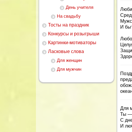
День учителя
Люби
Сред
На свадьбу
Мужс
Тосты на праздник
И бы
Конкурсы и розыгрыши
Любо
Картинки-мотиваторы
Целуя
Защит
Ласковые слова
Здоро
Для женщин
Для мужчин
Позд
пред
обож
океан
Для 
Ты —
С дн
И лю