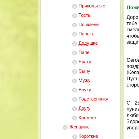
Прикольные
Поже
Тосты
Доро
тебе
По имени
смел
Парню
чтоб
защи
Дедушке
Папе
Сего
Брату
позд
Сыну
Жела
Пуст
Мужу
стор
Внуку
Родственнику
С 23
Другу
«уни
любо
Коллеге
Здор
Женщине
увер
Короткие