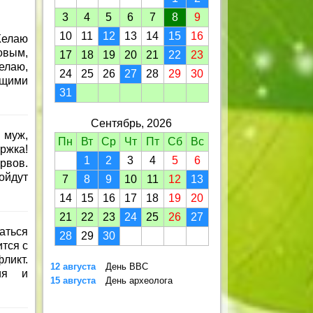
3
4
5
6
7
8
9
10
11
12
13
14
15
16
Желаю
овым,
17
18
19
20
21
22
23
елаю,
24
25
26
27
28
29
30
ящими
31
Сентябрь, 2026
 муж,
Пн
Вт
Ср
Чт
Пт
Сб
Вс
ржка!
1
2
3
4
5
6
рвов.
ойдут
7
8
9
10
11
12
13
14
15
16
17
18
19
20
21
22
23
24
25
26
27
аться
28
29
30
тся с
ликт.
12 августа
День ВВС
ния и
15 августа
День археолога