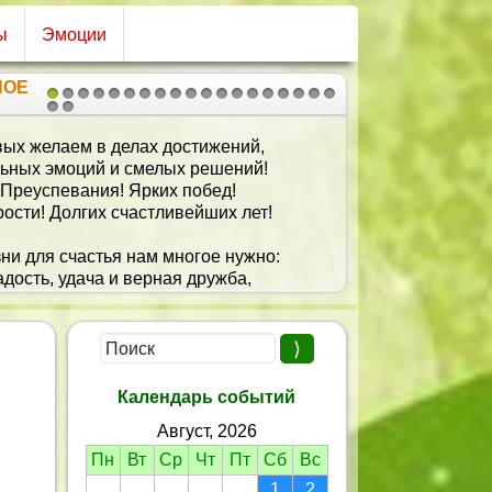
ы
Эмоции
НОЕ
1
2
3
4
5
6
7
8
9
10
11
12
13
14
15
16
17
18
19
20
21
аю быть здоровой, энергичной,
уть горделивой, симпатичной,
Трудолюбивой, бескорыстной,
Как солнце теплое лучистой.
Чтоб исходящее тепло
К Тебе друзей всегда влекло.
Календарь событий
Август, 2026
Пн
Вт
Ср
Чт
Пт
Сб
Вс
1
2