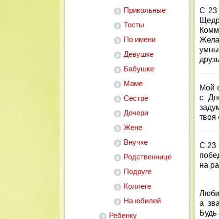
Прикольные
С 23
Щедр
Тосты
Комм
По имени
Жела
умны
Девушке
друзь
Бабушке
Маме
Мой 
с Дн
Сестре
заду
Дочери
твоя 
Жене
Внучке
С 23
побе
Родственнице
на ра
Подруге
Коллеге
Люби
На юбилей
а зв
Будь 
Ребенку