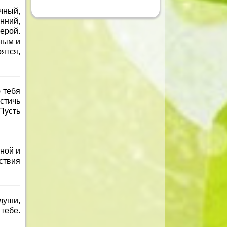
чный,
нний,
ерой.
ным и
ятся,
 тебя
стичь
Пусть
ной и
ствия
души,
тебе.