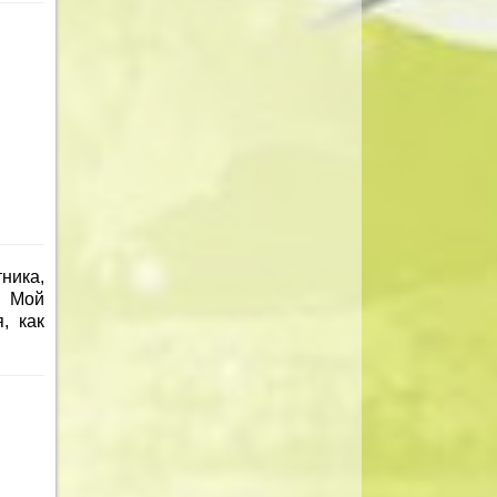
ника,
. Мой
, как