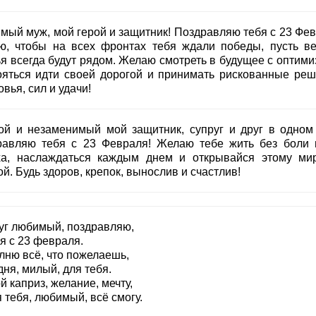
мый муж, мой герой и защитник! Поздравляю тебя с 23 Фев
ю, чтобы на всех фронтах тебя ждали победы, пусть в
ья всегда будут рядом. Желаю смотреть в будущее с оптими
ояться идти своей дорогой и принимать рискованные реш
вья, сил и удачи!
ой и незаменимый мой защитник, супруг и друг в одном
равляю тебя с 23 Февраля! Желаю тебе жить без боли 
ха, наслаждаться каждым днем и открывайся этому ми
й. Будь здоров, крепок, вынослив и счастлив!
уг любимый, поздравляю,
я с 23 февраля.
лню всё, что пожелаешь,
ня, милый, для тебя.
 каприз, желание, мечту,
 тебя, любимый, всё смогу.