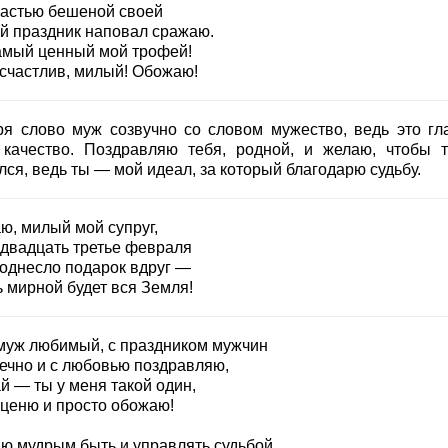
растью бешеной своей
ой праздник наповал сражаю.
амый ценный мой трофей!
 счастлив, милый! Обожаю!
ря слово муж созвучно со словом мужество, ведь это гл
 качество. Поздравляю тебя, родной, и желаю, чтобы 
ся, ведь ты — мой идеал, за который благодарю судьбу.
ю, милый мой супруг,
 двадцать третье февраля
однесло подарок вдруг —
ь мирной будет вся Земля!
муж любимый, с праздником мужчин
ечно и с любовью поздравляю,
й — ты у меня такой один,
 ценю и просто обожаю!
ю мудрым быть и управлять судьбой,