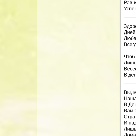
Равня
Успеш
Здоро
Дней 
Любв
Всег
Чтоб 
Лишь
Весел
В де
Вы, 
Наша 
В Де
Вам 
Стра
И на
Лишь
Дома