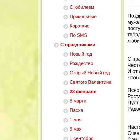
С юбилеем
Позд
Прикольные
муже
Короткие
пост
твёр
По SMS
люби
С праздниками
Новый год
С пр
Рождество
Чест
И от
Старый Новый год
Чтоб
Святого Валентина
Ясно
23 февраля
Рост
8 марта
Пусть
Радос
Пасха
1 мая
Наст
9 мая
Очень
1 сентября
Самы