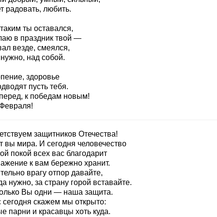
т радовать, любить.
таким ты оставался,
лаю в праздник твой —
ал везде, смеялся,
нужно, над собой.
рпение, здоровье
дводят пусть тебя.
вперед, к победам новым!
 Февраля!
етствуем защитников Отечества!
т вы мира. И сегодня человечество
ой покой всех вас благодарит
важение к вам бережно хранит.
тельно врагу отпор давайте,
да нужно, за страну горой вставайте.
только Вы одни — наша защита.
с сегодня скажем мы открыто:
е парни и красавцы хоть куда.