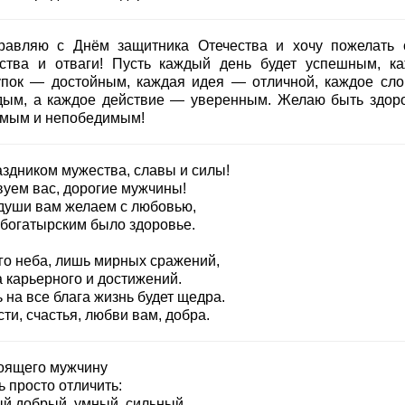
равляю с Днём защитника Отечества и хочу пожелать 
ства и отваги! Пусть каждый день будет успешным, к
упок — достойным, каждая идея — отличной, каждое сл
дым, а каждое действие — уверенным. Желаю быть здор
мым и непобедимым!
аздником мужества, славы и силы!
вуем вас, дорогие мужчины!
 души вам желаем с любовью,
 богатырским было здоровье.
го неба, лишь мирных сражений,
а карьерного и достижений.
 на все блага жизнь будет щедра.
ти, счастья, любви вам, добра.
оящего мужчину
 просто отличить:
й добрый, умный, сильный,