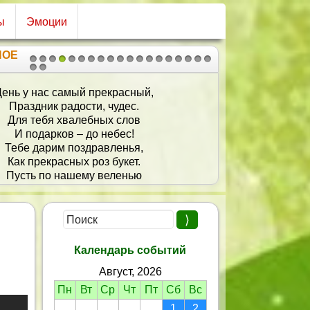
ы
Эмоции
НОЕ
1
2
3
4
5
6
7
8
9
10
11
12
13
14
15
16
17
18
19
20
21
День у нас самый прекрасный,
Праздник радости, чудес.
Для тебя хвалебных слов
И подарков – до небес!
Тебе дарим поздравленья,
Как прекрасных роз букет.
Пусть по нашему веленью
Радует тебя весь свет!
Пусть сбываются мечтанья,
Будут счастье и любовь!
Исполняются желанья
Сладко будоража кровь!
Календарь событий
Август, 2026
Пн
Вт
Ср
Чт
Пт
Сб
Вс
1
2