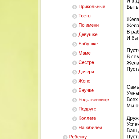
И в 
Прикольные
Быть
Тосты
Жела
По имени
Жела
В ра
Девушке
И бы
Бабушке
Пусть
Маме
В сем
Сестре
Жела
Пусть
Дочери
Жене
Самы
Внучке
Умные
Родственнице
Всех 
Мы оч
Подруге
Коллеге
Друж
Успех
На юбилей
Ваш 
Ребенку
Пусть