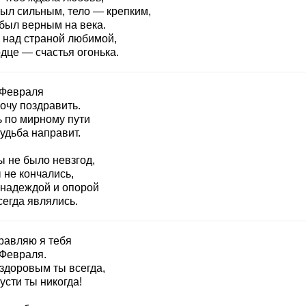
был сильным, тело — крепким,
 был верным на века.
 над страной любимой,
дце — счастья огонька.
 Февраля
очу поздравить.
ь по мирному пути
удьба направит.
ы не было невзгод,
 не кончались,
 надеждой и опорой
сегда являлись.
равляю я тебя
 Февраля.
 здоровым ты всегда,
усти ты никогда!