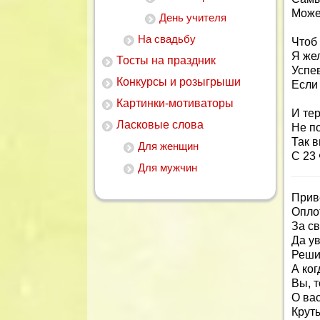
Може
День учителя
На свадьбу
Чтоб 
Я же
Тосты на праздник
Успев
Конкурсы и розыгрыши
Если 
Картинки-мотиваторы
И те
Ласковые слова
Не по
Так 
Для женщин
С 23
Для мужчин
Прив
Опло
За св
Да у
Реши
А ког
Вы, 
О ва
Круты