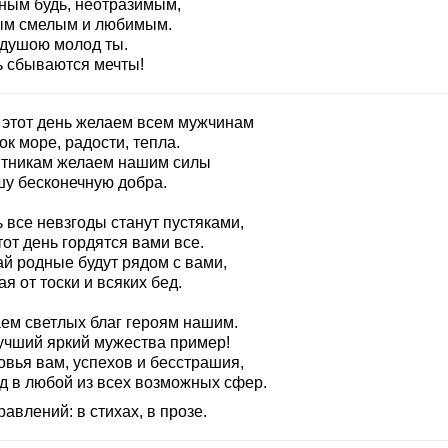
ным будь, неотразимым,
м смелым и любимым.
 душою молод ты.
ь сбываются мечты!
 этот день желаем всем мужчинам
к море, радости, тепла.
тникам желаем нашим силы
шу бесконечную добра.
 все невзгоды станут пустяками,
тот день гордятся вами все.
ай родные будут рядом с вами,
я от тоски и всяких бед.
ем светлых благ героям нашим.
учший яркий мужества пример!
овья вам, успехов и бесстрашия,
д в любой из всех возможных сфер.
авлений: в стихах, в прозе.