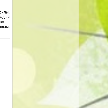
силы,
аждый
ово —
овым,