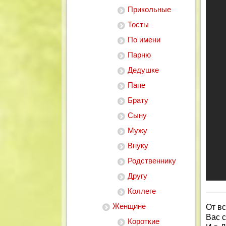
Прикольные
Тосты
По имени
Парню
Дедушке
Папе
Брату
Сыну
Мужу
Внуку
Родственнику
Другу
Коллеге
Женщине
От в
Вас 
Короткие