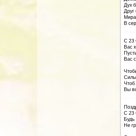
Дух 
Друг
Мира
В сер
С 23
Вас х
Пуст
Вас с
Чтоб
Силы
Чтоб
Вы в
Позд
С 23
Будь
Не гр