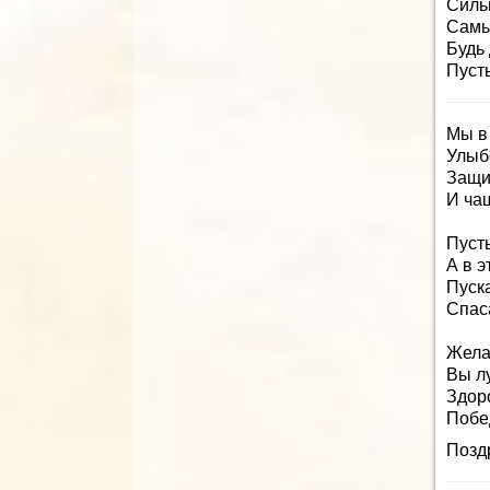
Силь
Самы
Будь
Пуст
Мы в
Улыбо
Защи
И ча
Пусть
А в э
Пуск
Спаса
Жела
Вы л
Здор
Побе
Поздр