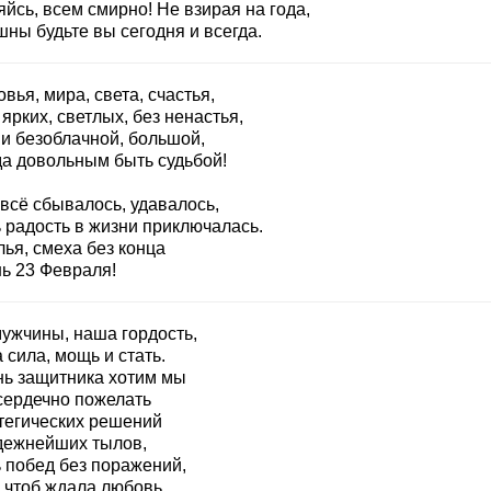
йсь, всем смирно! Не взирая на года,
ны будьте вы сегодня и всегда.
вья, мира, света, счастья,
ярких, светлых, без ненастья,
и безоблачной, большой,
да довольным быть судьбой!
всё сбывалось, удавалось,
 радость в жизни приключалась.
ья, смеха без конца
нь 23 Февраля!
мужчины, наша гордость,
сила, мощь и стать.
нь защитника хотим мы
сердечно пожелать
тегических решений
дежнейших тылов,
 побед без поражений,
 чтоб ждала любовь,