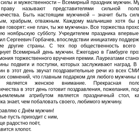
 силы и мужественности – Всемирный праздник мужчин. М
праву называют представителями сильной поло
вечества. Быть настоящим мужчиной – значит быть сил
ым, храбрым, отважным. Каждому мальчишке хотя бы 
ве говорят: «не плач, ты же мужчина». Все торжества прох
ую ноябрьскую субботу. Учредителем праздника впервые
ил Сергеевич Горбачев, впоследствии инициативу поддерж
ие другие страны. С тех пор общественность всего
днует Всемирный день мужчин. Ежегодно в Гамбурге про
мония торжественного вручения премии. Лауреатами стано
ины подвиги и поступки, которых заслуживают наград. В 
ин в этот день звучат поздравительные речи из всех СМИ
ких сомнений, что главным подарком для любого мужчины в
ь является женское внимание. Прекрасная поло
ечества в этот день готовит поздравления, пожелания, под
ъемлемым атрибутом является праздничный стол, к
ка знает, чем побаловать своего, любимого мужчину.
равляю с Днём мужчин!
ье пусть приходит с ним,
це радостно поёт,
вится хлопот.