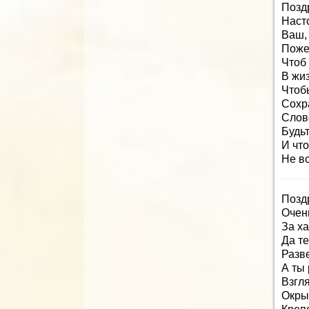
Позд
Наст
Ваш,
Поже
Чтоб
В жи
Чтоб
Сохр
Слов
Будь
И чт
Не вс
Позд
Очен
За х
Да т
Разв
А ты 
Взгл
Окры