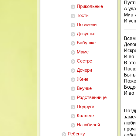
Пусть
Прикольные
А уда
Мир и
Тосты
И ус
По имени
Девушке
Всем
Бабушке
Дело
Искр
Маме
И во
Сестре
В это
Посв
Дочери
Быть
Жене
Поже
Бодро
Внучке
И во
Родственнице
Подруге
Позд
Коллеге
заме
люби
На юбилей
прочн
Ребенку
добл