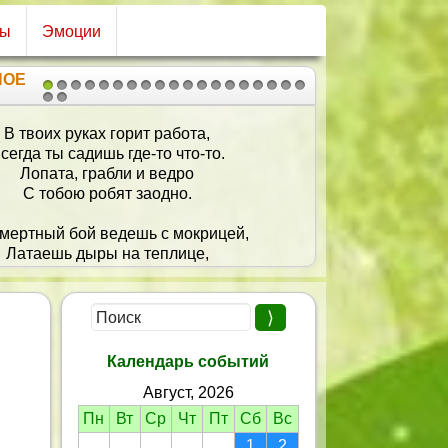
сы
Эмоции
НОЕ
1
2
3
4
5
6
7
8
9
10
11
12
13
14
15
16
17
18
19
20
21
Желаю счастья целый ворох,
Улыбок радостных букет,
Друзей надёжных и весёлых,
Счастливой жизни целый век!
Календарь событий
Август, 2026
Пн
Вт
Ср
Чт
Пт
Сб
Вс
1
2