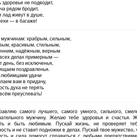
 здоровье не подводит,
ча рядом бродит,
 лад живут в душе,
пехи — в багаже!
 мужчинам: храбрым, сильным,
вым, красивым, стильным,
енним, надёжным, верным
 всех делах примерным —
т день, без исключенья,
ящаем поздравленья.
 любимцами удачи
лаем вам в придачу,
сть духа не терять
 всём преуспевать!
равляю самого лучшего, самого умного, сильного, смел
чательного мужчину. Желаю тебе здоровья и счастья. 
ть и быть любимым. Пускай жизнь, не проверяет те
ость и не ставит подножки в делах. Пускай твое мужество, 
есть и сила помогут справиться с любыми препятствиям