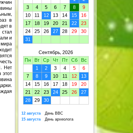
ужчин
3
4
5
6
7
8
9
вины
ьным,
10
11
12
13
14
15
16
раз в
17
18
19
20
21
22
23
одят в
24
25
26
27
28
29
30
 стал
али и
31
 мира
ходит
Сентябрь, 2026
вятся
Пн
Вт
Ср
Чт
Пт
Сб
Вс
честь
. Нет
1
2
3
4
5
6
 этот
7
8
9
10
11
12
13
вина
14
15
16
17
18
19
20
арки.
аждая
21
22
23
24
25
26
27
28
29
30
12 августа
День ВВС
15 августа
День археолога