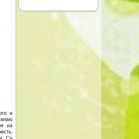
ого и
Желаю
бя на
честь,
и. Со