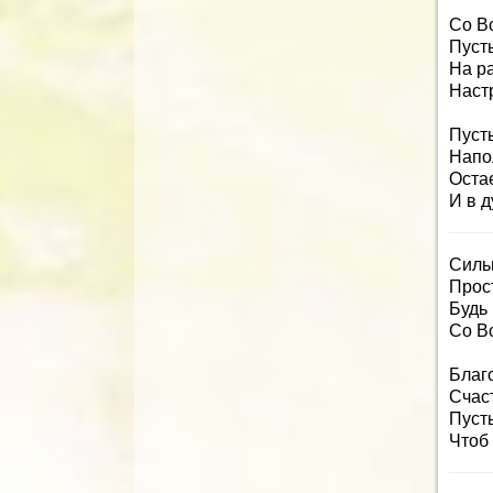
Со В
Пусть
На р
Наст
Пусть
Напо
Оста
И в 
Силь
Прос
Будь
Со В
Благ
Счаст
Пусть
Чтоб 