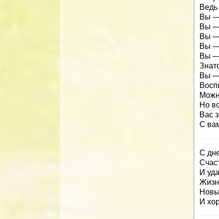
Ведь 
Вы —
Вы —
Вы — 
Вы —
Вы —
Знат
Вы —
Воспи
Можн
Но в
Вас з
С вам
С дн
Счас
И уда
Жизн
Новых
И хо