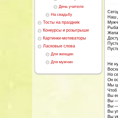
День учителя
Сего
На свадьбу
Наш 
Тосты на праздник
Мужчи
Рыба
Конкурсы и розыгрыши
Жела
Картинки-мотиваторы
Дост
Пусть
Ласковые слова
Пусть
Для женщин
Для мужчин
Не ну
Восх
Но се
Он о
Мы ц
Чтоб 
Вы ес
Вы —
Вы —
Вы у
Вы у