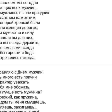
равляем мы сегодня
оящих всех мужчин,
 мужчины, нынче праздник
лать мы вам хотим,
 опорой крепкой были
зни женщин дорогих,
ы мужество и силу
аняли вы для них,
о вы всегда держите,
те смелыми всегда
обы горести и беды
тречались никогда!
равляю с Днем мужчин!
ь много есть причин
арактер уважать
ебя мне обожать.
е лучше есть мужчина?
резкий, как пружина,
ядом ты меня смущаешь,
ляешь, зажигаешь...