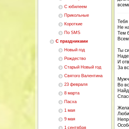
всем
С юбилеем
Прикольные
Тебя
Короткие
Не н
По SMS
Тем 
Всем
С праздниками
Новый год
Ты с
Наде
Рождество
И от
Старый Новый год
За вс
Святого Валентина
Мужч
23 февраля
Во вс
Найд
8 марта
Спас
Пасха
Жела
1 мая
Люби
9 мая
Непр
Особ
1 сентября