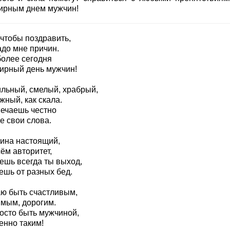
ирным днем мужчин!
 чтобы поздравить,
адо мне причин.
более сегодня
ирный день мужчин!
ильный, смелый, храбрый,
жный, как скала.
вечаешь честно
е свои слова.
ина настоящий,
ём авторитет,
ешь всегда ты выход,
ешь от разных бед.
ю быть счастливым,
мым, дорогим.
осто быть мужчиной,
енно таким!