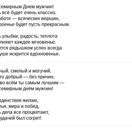
семирным Днем мужчин!
 всё будет очень классно,
аботе — всяческих вершин,
роенье будет пусть прекрасным.
 улыбки, радость, теплота
лняют каждое мгновенье.
ется рядышком успех всегда
душе искрится вдохновенье.
ный, смелый и могучий,
то добрый — без причин,
 во всём ты самым лучшим —
семирным днём мужчин!
оденствия желаю,
ья, мира и побед,
 дела все процветают,
удачей был согрет!