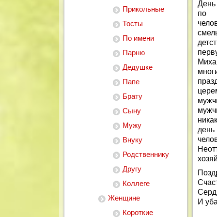
День
Прикольные
по 
чело
Тосты
смел
По имени
детст
перв
Парню
Миха
Дедушке
мног
праз
Папе
цере
Брату
мужч
мужч
Сыну
ника
Мужу
ден
челов
Внуку
Неот
Родственнику
хозяй
Другу
Позд
Счаст
Коллеге
Серд
Женщине
И уба
Короткие