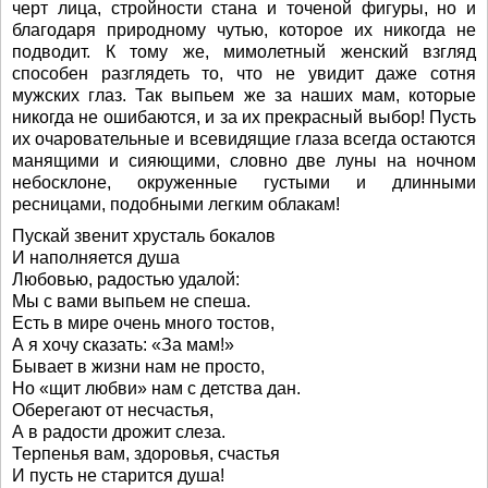
черт лица, стройности стана и точеной фигуры, но и
благодаря природному чутью, которое их никогда не
подводит. К тому же, мимолетный женский взгляд
способен разглядеть то, что не увидит даже сотня
мужских глаз. Так выпьем же за наших мам, которые
никогда не ошибаются, и за их прекрасный выбор! Пусть
их очаровательные и всевидящие глаза всегда остаются
манящими и сияющими, словно две луны на ночном
небосклоне, окруженные густыми и длинными
ресницами, подобными легким облакам!
Пускай звенит хрусталь бокалов
И наполняется душа
Любовью, радостью удалой:
Мы с вами выпьем не спеша.
Есть в мире очень много тостов,
А я хочу сказать: «За мам!»
Бывает в жизни нам не просто,
Но «щит любви» нам с детства дан.
Оберегают от несчастья,
А в радости дрожит слеза.
Терпенья вам, здоровья, счастья
И пусть не старится душа!