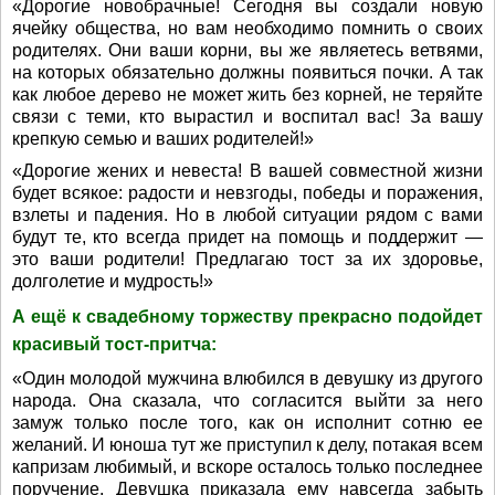
«Дорогие новобрачные! Сегодня вы создали новую
ячейку общества, но вам необходимо помнить о своих
родителях. Они ваши корни, вы же являетесь ветвями,
на которых обязательно должны появиться почки. А так
как любое дерево не может жить без корней, не теряйте
связи с теми, кто вырастил и воспитал вас! За вашу
крепкую семью и ваших родителей!»
«Дорогие жених и невеста! В вашей совместной жизни
будет всякое: радости и невзгоды, победы и поражения,
взлеты и падения. Но в любой ситуации рядом с вами
будут те, кто всегда придет на помощь и поддержит —
это ваши родители! Предлагаю тост за их здоровье,
долголетие и мудрость!»
А ещё к свадебному торжеству прекрасно подойдет
красивый тост-притча:
«Один молодой мужчина влюбился в девушку из другого
народа. Она сказала, что согласится выйти за него
замуж только после того, как он исполнит сотню ее
желаний. И юноша тут же приступил к делу, потакая всем
капризам любимый, и вскоре осталось только последнее
поручение. Девушка приказала ему навсегда забыть