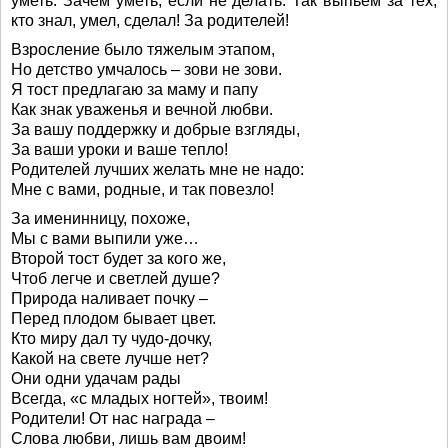
уметь. Зачем уметь, если не делать. Так выпьем за тех,
кто знал, умел, сделал! За родителей!
Взросление было тяжелым этапом,
Но детство умчалось – зови не зови.
Я тост предлагаю за маму и папу
Как знак уваженья и вечной любви.
За вашу поддержку и добрые взгляды,
За ваши уроки и ваше тепло!
Родителей лучших желать мне не надо:
Мне с вами, родные, и так повезло!
За именинницу, похоже,
Мы с вами выпили уже…
Второй тост будет за кого же,
Чтоб легче и светлей душе?
Природа наливает почку –
Перед плодом бывает цвет.
Кто миру дал ту чудо-дочку,
Какой на свете лучше нет?
Они одни удачам рады
Всегда, «с младых ногтей», твоим!
Родители! От нас награда –
Слова любви, лишь вам двоим!