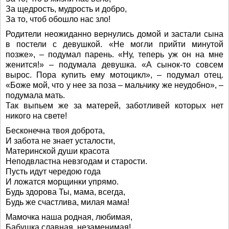
За щедрость, мудрость и добро,
За то, чтоб обошло нас зло!
Родители неожиданно вернулись домой и застали сына
в постели с девушкой. «Не могли прийти минутой
позже», – подумал парень. «Ну, теперь уж он на мне
женится!» – подумала девушка. «А сынок-то совсем
вырос. Пора купить ему мотоцикл», – подумал отец.
«Боже мой, что у нее за поза – мальчику же неудобно», –
подумала мать.
Так выпьем же за матерей, заботливей которых нет
никого на свете!
Бесконечна твоя доброта,
И забота не знает усталости,
Материнской души красота
Неподвластна невзгодам и старости.
Пусть идут чередою года
И ложатся морщинки упрямо.
Будь здорова Ты, мама, всегда,
Будь же счастлива, милая мама!
Мамочка наша родная, любимая,
Бабушка славная, незаменимая!