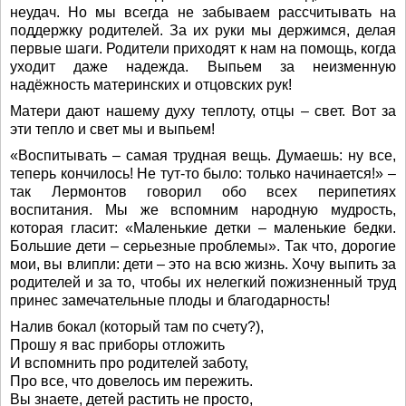
неудач. Но мы всегда не забываем рассчитывать на
поддержку родителей. За их руки мы держимся, делая
первые шаги. Родители приходят к нам на помощь, когда
уходит даже надежда. Выпьем за неизменную
надёжность материнских и отцовских рук!
Матери дают нашему духу теплоту, отцы – свет. Вот за
эти тепло и свет мы и выпьем!
«Воспитывать – самая трудная вещь. Думаешь: ну все,
теперь кончилось! Не тут-то было: только начинается!» –
так Лермонтов говорил обо всех перипетиях
воспитания. Мы же вспомним народную мудрость,
которая гласит: «Маленькие детки – маленькие бедки.
Большие дети – серьезные проблемы». Так что, дорогие
мои, вы влипли: дети – это на всю жизнь. Хочу выпить за
родителей и за то, чтобы их нелегкий пожизненный труд
принес замечательные плоды и благодарность!
Налив бокал (который там по счету?),
Прошу я вас приборы отложить
И вспомнить про родителей заботу,
Про все, что довелось им пережить.
Вы знаете, детей растить не просто,