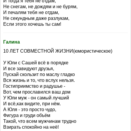
И тогда я тебя не отдам,
Не снегам, не дождям и не бурям,
И печалям тебя не отдам,
Не секундным даже разлукам,
Если этого хочешь ты сам!
Галина
10 ЛЕТ СОВМЕСТНОЙ ЖИЗНИ(юмористическое)
У Юли с Сашей всё в порядке
И все завидуют друзья,
Пускай скользит по маслу гладко
Вся жизнь и то, что вслух нельзя.
Гостиприимство и радушье -
Вот, чем прославился ваш дом
У Юли муж - он самый лучший
И всё,как видите, при нём.
А Юля - это просто чудо,
Фигура и груди объём
Такой, что всем мужчинам трудно
Взирать спокойно на неё!