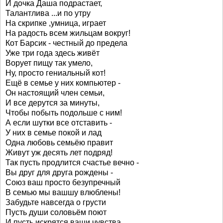
И дочка Даша подрастает,
Талантлива ...и по утру
На скрипке ,умница, играет
На радость всем жильцам вокруг!
Кот Барсик - честный до предела
Уже три года здесь живёт
Ворует пищу так умело,
Ну, просто гениальный кот!
Ещё в семье у них компьютер -
Он настоящий член семьи,
И все дерутся за минуты,
Чтобы побыть подольше с ним!
А если шутки все отставить -
У них в семье покой и лад
Одна любовь семьёю правит
Живут уж десять лет подряд!
Так пусть продлится счастье вечно -
Вы друг для друга рождены -
Союз ваш просто безупречный
В семью мы вашшу влюблены!
Забудьте навсегда о грусти
Пусть души соловьём поют
И пусть искрятся ваши чувства