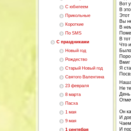
Вот у
С юбилеем
В эт
Прикольные
Этот
Вы не
Короткие
В не
По SMS
Поме
В тот
С праздниками
Что и
Новый год
Было 
Поро
Рождество
Вмиг 
Старый Новый год
Я ста
Посв
Святого Валентина
Наша
23 февраля
Не т
День
8 марта
Отме
Пасха
Он ка
1 мая
И до
9 мая
Чаем,
И по
1 сентября