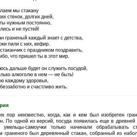
лаем мы стакану
их стенок, долгих дней,
 ты нужным постоянно,
лись и не пустей!
н граненый каждый знает с детства,
ки пили с них, кефир.
стаканчик с праздником поздравить,
бо, что пришел ты в этот мир.
юсь дальше будет он служить посудой,
лько алкоголю в нем — не быть!
ю каждому здоровья,
беззаботно и счастливо жить.
рия
их пор неизвестно, когда, как и кем был изобретен гра
ан. По одной из версий, посуда появилась еще в древней 
а умельцы-самоучки только начинали обрабатывать ст
м граненого был деревянный стакан, собранный из набо