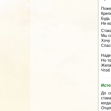
Поже
Крепк
Будь
Не ко
Стака
Мы со
Хочу 
Спаси
Наде
Но то
Жела
Чтоб 
Исто
До с
стак
когд
Отцо