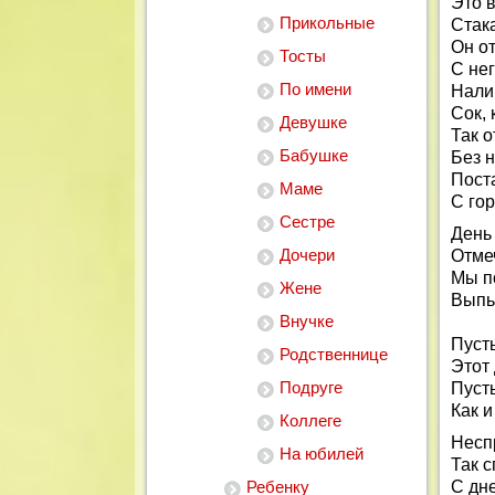
Это в
Прикольные
Стака
Он от
Тосты
С не
По имени
Нали
Сок, 
Девушке
Так 
Бабушке
Без 
Поста
Маме
С го
Сестре
День
Дочери
Отмеч
Мы п
Жене
Выпье
Внучке
Пусть
Родственнице
Этот
Подруге
Пусть
Как и
Коллеге
Несп
На юбилей
Так 
Ребенку
С дне