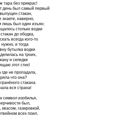
ж тара без прикрас!
от день был самый первый
 выпущен стакан,
 знаете, наверно,
м лишь был один изъян:
щалось столько водки
 стакан до ободка,
скать всегда кого-то
нужно, и тогда
вну бутылка водки
делилась на троих,
кану и селедке
ящаю этот стих!
 где не пропадала,
еряла что она?
 гранёного стакана
чала вся страна!
к символ изобилья,
верчивости был,
 квасом, газировкой,
ртвейном всех поил.