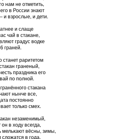
го нам не отметить,
его в России знают
 и взрослые, и дети.
атнее и слаще
ас чай в стакане,
вляют градус водке
6 граней.
о станет раритетом
стакан граненый,
честь праздника его
вай по полной.
 гранённого стакана
чают нынче все,
дата постоянно
вает только смех.
такан незаменимый,
 он в ходу всегда,
ь мелькают вёсны, зимы,
 сложатся в года.