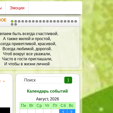
ы
Эмоции
НОЕ
1
2
3
4
5
6
7
8
9
10
11
12
13
14
15
16
17
18
19
20
21
ь будет солнце в день ненастный,
едрый, теплый свет — в глазах!
ть в жизни будет много счастья!
И только изредка — слеза.
ь каждый день приносит радость,
Причин чтоб не было грустить.
И в полном здравии, конечно,
о свадьбы правнуков дожить!
я
Календарь событий
Август, 2026
Пн
Вт
Ср
Чт
Пт
Сб
Вс
1
2