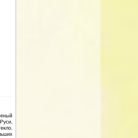
неный
Руси,
екло.
льших