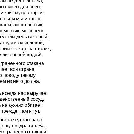
ам не День бокала,
н нужен для всего,
мерит муку в тортик,
го пьем мы молоко,
ваем, аж по бортик,
компотик, мы в него.
отметим день веселый,
нагрузки смысловой,
вим стакан, на столик,
рячительной водой!
 граненного стакана
ает вся страна.
о поводу такому
м из него до дна.
 всегда нас выручает
 действенный сосуд.
 на кухнях обитает,
 прежде, там и тут.
роста я утром рано,
спешу поздравить Вас
м граненого стакана,