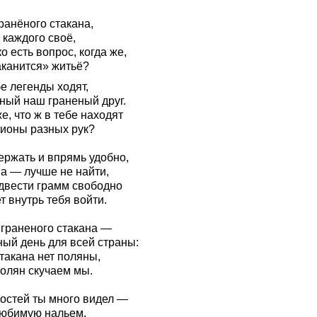
ранёного стакана,
 каждого своё,
о есть вопрос, когда же,
аканится» житьё?
е легенды ходят,
ный наш граненый друг.
е, что ж в тебе находят
ионы разных рук?
ержать и впрямь удобно,
а — лучше не найти,
 двести грамм свободно
 внутрь тебя войти.
 граненого стакана —
ный день для всей страны:
такана нет поляны,
полян скучаем мы.
остей ты много видел —
юбимую нальем.