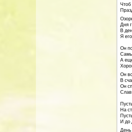
Чтоб
Праз
Озор
Дня г
В ден
Я его
Он п
Самы
А еще
Хорош
Он в
В сча
Он с
Слав
Пуст
На ст
Пусть
И до 
День 