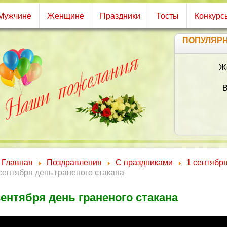
Мужчине
Женщине
Праздники
Тосты
Конкурс
ПОПУЛЯР
Пуст
И щ
Пус
Пуст
Д
Главная
Поздравления
С праздниками
1 сентябр
сентября день граненого стакана
сентября день граненого стакана