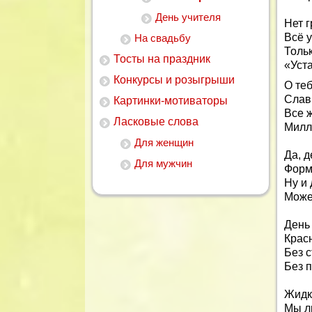
День учителя
Нет г
Всё у
На свадьбу
Тольк
Тосты на праздник
«Уст
Конкурсы и розыгрыши
О теб
Слав
Картинки-мотиваторы
Все ж
Ласковые слова
Милл
Для женщин
Да, д
Для мужчин
Форм
Ну и
Может
День
Крас
Без с
Без 
Жидк
Мы л