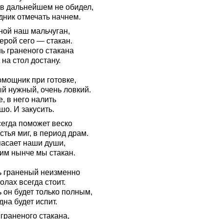
 в дальнейшем не обидел,
дник отмечать начнем.
ной наш мальчуган,
ерой сего — стакан.
ь граненого стакана
 на стол достану.
омощник при готовке,
й нужный, очень ловкий.
, в него налить
о. И закусить.
сегда поможет веско
стья миг, в период драм.
пасает наши души,
им нынче мы стакан.
ь граненый неизменно
олах всегда стоит.
 он будет только полным,
дна будет испит.
граненого стакана,