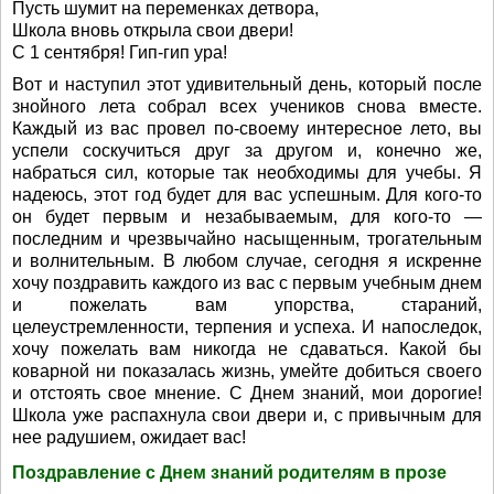
Пусть шумит на переменках детвора,
Школа вновь открыла свои двери!
С 1 сентября! Гип-гип ура!
Вот и наступил этот удивительный день, который после
знойного лета собрал всех учеников снова вместе.
Каждый из вас провел по-своему интересное лето, вы
успели соскучиться друг за другом и, конечно же,
набраться сил, которые так необходимы для учебы. Я
надеюсь, этот год будет для вас успешным. Для кого-то
он будет первым и незабываемым, для кого-то —
последним и чрезвычайно насыщенным, трогательным
и волнительным. В любом случае, сегодня я искренне
хочу поздравить каждого из вас с первым учебным днем
и пожелать вам упорства, стараний,
целеустремленности, терпения и успеха. И напоследок,
хочу пожелать вам никогда не сдаваться. Какой бы
коварной ни показалась жизнь, умейте добиться своего
и отстоять свое мнение. С Днем знаний, мои дорогие!
Школа уже распахнула свои двери и, с привычным для
нее радушием, ожидает вас!
Поздравление с Днем знаний родителям в прозе