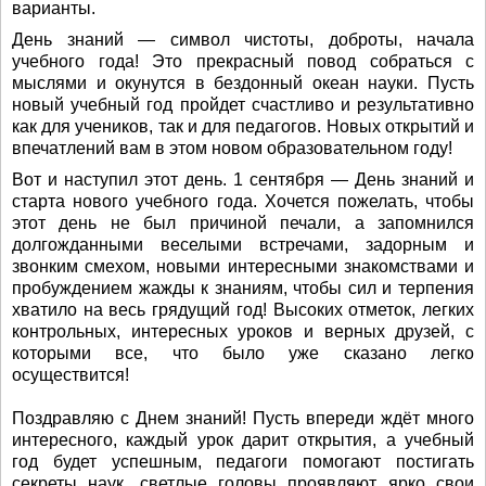
варианты.
День знаний — символ чистоты, доброты, начала
учебного года! Это прекрасный повод собраться с
мыслями и окунутся в бездонный океан науки. Пусть
новый учебный год пройдет счастливо и результативно
как для учеников, так и для педагогов. Новых открытий и
впечатлений вам в этом новом образовательном году!
Вот и наступил этот день. 1 сентября — День знаний и
старта нового учебного года. Хочется пожелать, чтобы
этот день не был причиной печали, а запомнился
долгожданными веселыми встречами, задорным и
звонким смехом, новыми интересными знакомствами и
пробуждением жажды к знаниям, чтобы сил и терпения
хватило на весь грядущий год! Высоких отметок, легких
контрольных, интересных уроков и верных друзей, с
которыми все, что было уже сказано легко
осуществится!
Поздравляю с Днем знаний! Пусть впереди ждёт много
интересного, каждый урок дарит открытия, а учебный
год будет успешным, педагоги помогают постигать
секреты наук, светлые головы проявляют ярко свои