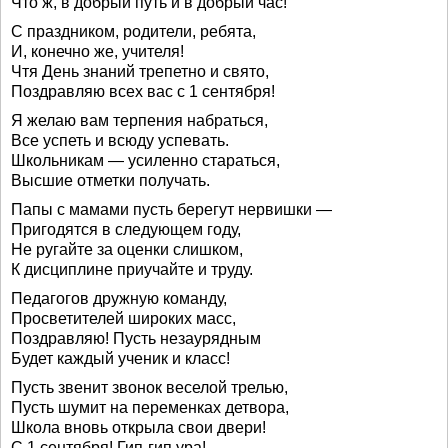
Что ж, в добрый путь и в добрый час!
С праздником, родители, ребята,
И, конечно же, учителя!
Чтя День знаний трепетно и свято,
Поздравляю всех вас с 1 сентября!
Я желаю вам терпения набраться,
Все успеть и всюду успевать.
Школьникам — усиленно стараться,
Высшие отметки получать.
Папы с мамами пусть берегут нервишки —
Пригодятся в следующем году,
Не ругайте за оценки слишком,
К дисциплине приучайте и труду.
Педагогов дружную команду,
Просветителей широких масс,
Поздравляю! Пусть незаурядным
Будет каждый ученик и класс!
Пусть звенит звонок веселой трелью,
Пусть шумит на переменках детвора,
Школа вновь открыла свои двери!
С 1 сентября! Гип-гип ура!