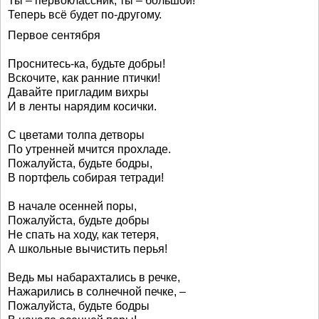
Ты – первоклассник, ты – большой!
Теперь всё будет по-другому.
Первое сентября
Проснитесь-ка, будьте добры!
Вскочите, как ранние птички!
Давайте пригладим вихры
И в ленты нарядим косички.
С цветами толпа детворы
По утренней мчится прохладе.
Пожалуйста, будьте бодры,
В портфель собирая тетради!
В начале осенней поры,
Пожалуйста, будьте добры
Не спать на ходу, как тетеря,
А школьные вычистить перья!
Ведь мы набарахтались в речке,
Нажарились в солнечной печке, –
Пожалуйста, будьте бодры