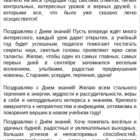
хватило на весь грядущий год! Высоких отметок, легких
контрольных, интересных уроков и верных друзей, с
которыми все, что было уже сказано легко
осуществится!
Поздравляю с Днем знаний! Пусть впереди ждёт много
интересного, каждый урок дарит открытия, а учебный
год будет успешным, педагоги помогают постигать
секреты наук, светлые головы проявляют ярко свои
таланты. Желаю, чтобы один из самых главных, самых
первых дней в сентябре запомнился веселым
волнением, улыбками, радостью предвкушения
новизны. Старания, усердия, терпения, удачи!
Поздравляю с Днем знаний! Желаю всем стального
терпения и энергии, мудрости и рассудительности, веры
в себя и неподдельного интереса к знаниям. Крепкого
иммунитета к неприятностям и инфекциям, оптимизма и
покорения вершин в новом учебном году!
Поздравляю с Днём знаний. Хочу пожелать весёлых и
удачных будней, радостных и увлекательных выходных,
больших успехов и неповторимых способностей,