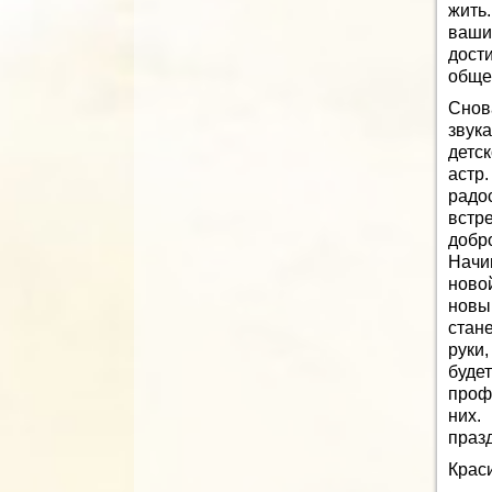
жить
ваши
дости
обще
Снов
звук
детс
астр
радо
встр
добр
Начи
ново
новы
стан
руки
буде
проф
них.
праз
Крас