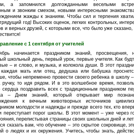
ли, а запомнился долгожданными веселыми встре
рным и звонким смехом, новыми интересными знакомств
уждением жажды к знаниям. Чтобы сил и терпения хвати
 грядущий год! Высоких оценок, легких контрольных, интер
в и верных друзей, с которыми все, что было уже сказано,
ествится!
равление с 1 сентября от учителей
ябрь начинается праздником знаний, просвещения, н
ый школьный день, первый урок, первые учителя. Как будт
вые – и слово, и музыка, и колокола души. В этот праздн
 каждая мать или отец, дедушка или бабушка проснетс
ше, чтобы непременно провести своего ребенка в школу –
а ручку, то идя рядом. И в это волшебное время, позволь
о сердца поздравить всех с традиционным праздником пе
ка – Днем знаний, который открывает мир позна
ождения к вечным животворных источников цивилиз
дником молодости и надежды и прежде всего тех, кто впер
и переступает порог школы. В этот момент – уже через г
тояния, перелистывая страницы своих школьных дней и лет 
ся сказать вам, что обучение – это скрытое сокровище, эт
ий о людях и их окружения. Учитесь, чтобы знать, действо