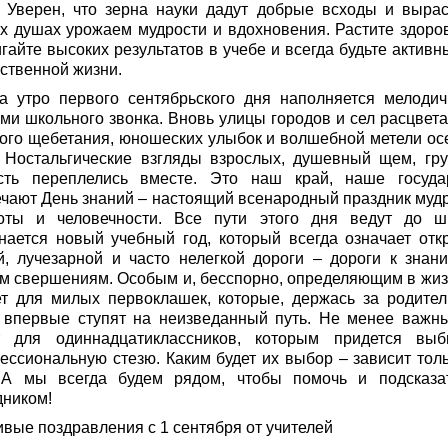
. Уверен, что зерна науки дадут добрые всходы и вырас
х душах урожаем мудрости и вдохновения. Растите здоро
гайте высоких результатов в учебе и всегда будьте активн
ственной жизни.
а утро первого сентябрьского дня наполняется мелоди
ами школьного звонка. Вновь улицы городов и сел расцвета
кого щебетания, юношеских улыбок и волшебной метели ос
. Ностальгические взгляды взрослых, душевный щем, гру
сть переплелись вместе. Это наш край, наше госуда
ечают День знаний – настоящий всенародный праздник мудр
оты и человечности. Все пути этого дня ведут до ш
нается новый учебный год, который всегда означает отк
й, лучезарной и часто нелегкой дороги – дороги к знани
м свершениям. Особым и, бесспорно, определяющим в жиз
ет для милых первоклашек, которые, держась за родител
, впервые ступят на неизведанный путь. Не менее важн
т для одиннадцатиклассников, которым придется выб
ессиональную стезю. Каким будет их выбор – зависит толь
 А мы всегда будем рядом, чтобы помочь и подсказа
дником!
ивые поздравления с 1 сентября от учителей