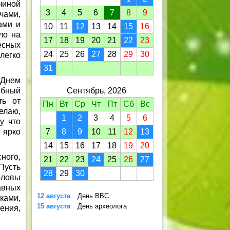
чиной
3
4
5
6
7
8
9
чами,
ами и
10
11
12
13
14
15
16
ло на
17
18
19
20
21
22
23
есных
24
25
26
27
28
29
30
 легко
31
 Днем
ебный
Сентябрь, 2026
ть от
Пн
Вт
Ср
Чт
Пт
Сб
Вс
елаю,
1
2
3
4
5
6
у что
 ярко
7
8
9
10
11
12
13
14
15
16
17
18
19
20
ного,
21
22
23
24
25
26
27
Пусть
28
29
30
оловы
авных
12 августа
День ВВС
ками,
15 августа
День археолога
ения,