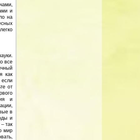
чами,
ами и
ло на
есных
 легко
ауки.
о все
ичный
я как
 если
те от
рвого
ния и
ации,
вые в
оды и
– так
о мир
вать,