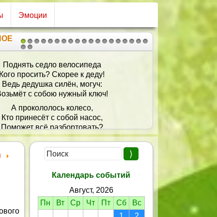
ы
Эмоции
НОЕ
1
2
3
4
5
6
7
8
9
10
11
12
13
14
15
16
17
18
19
20
21
Пусть летят, бегут года
И жизнь чтоб радости дарила,
В душе чтоб молодость жила,
е важно сколько лет пробило.
я
Календарь событий
Август, 2026
Пн
Вт
Ср
Чт
Пт
Сб
Вс
ового
1
2