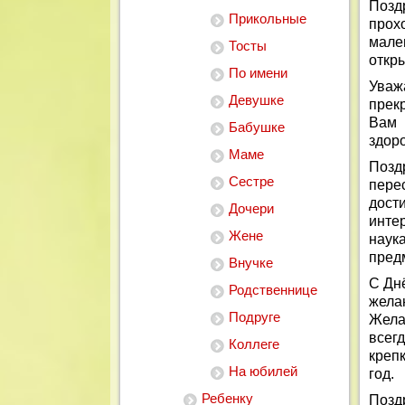
Позд
Прикольные
прох
мале
Тосты
откр
По имени
Уваж
Девушке
прек
Вам 
Бабушке
здор
Маме
Позд
Сестре
пере
дост
Дочери
инте
Жене
наука
предм
Внучке
С Днё
Родственнице
жела
Подруге
Жела
всег
Коллеге
креп
На юбилей
год.
Ребенку
Позд