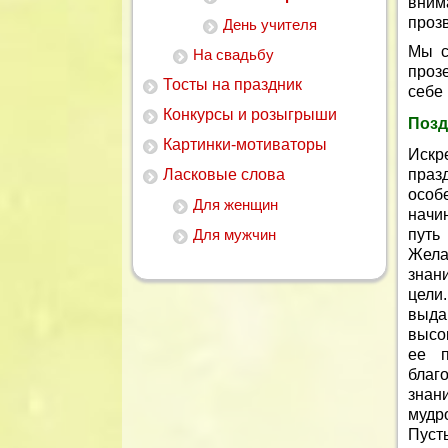
вним
прозв
День учителя
Мы с
На свадьбу
проз
Тосты на праздник
себе 
Конкурсы и розыгрыши
Позд
Картинки-мотиваторы
Искр
Ласковые слова
праз
особ
Для женщин
начи
Для мужчин
путь
Жела
знан
цели
выда
высо
ее п
благ
знан
мудр
Пуст