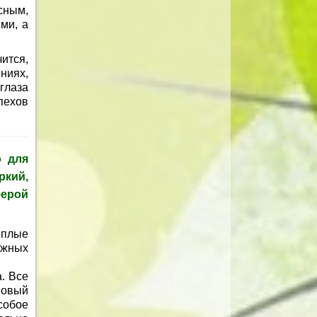
есным,
ми, а
ится,
ниях,
глаза
пехов
о для
ркий,
ерой
еплые
ажных
. Все
новый
собое