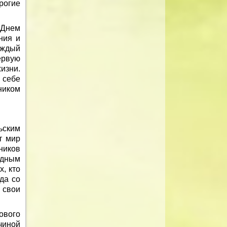
рогие
 Днем
ния и
аждый
ервую
изни.
 себе
ником
ьским
т мир
ников
одным
, кто
да со
 свои
ового
чиной