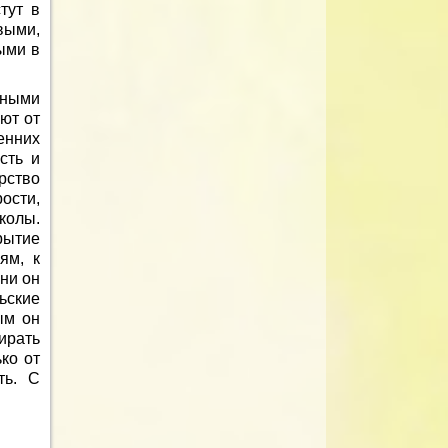
тут в
выми,
ыми в
чными
ют от
енних
сть и
рство
ости,
колы.
рытие
ям, к
ни он
ьские
ым он
ирать
ко от
ть. С