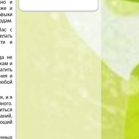
чно и
аже и
авыки
рдам.
Вас с
елать
сти и
да не
хам и
атить
ния и
 любой
я, и я
ного.
иться
аний,
роший
енных