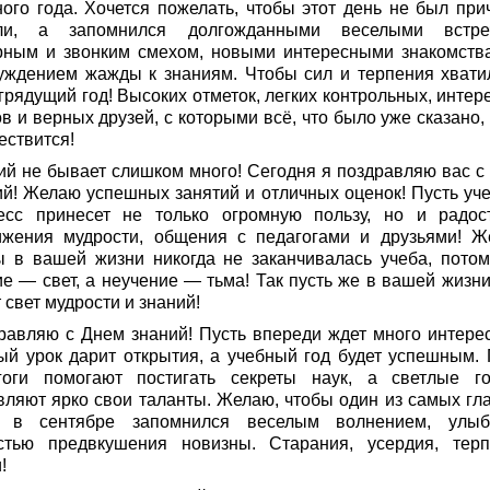
ного года. Хочется пожелать, чтобы этот день не был при
ли, а запомнился долгожданными веселыми встре
рным и звонким смехом, новыми интересными знакомств
уждением жажды к знаниям. Чтобы сил и терпения хвати
грядущий год! Высоких отметок, легких контрольных, интер
в и верных друзей, с которыми всё, что было уже сказано,
ествится!
ий не бывает слишком много! Сегодня я поздравляю вас с
ий! Желаю успешных занятий и отличных оценок! Пусть уч
есс принесет не только огромную пользу, но и радос
ижения мудрости, общения с педагогами и друзьями! Ж
ы в вашей жизни никогда не заканчивалась учеба, потом
ие — свет, а неучение — тьма! Так пусть же в вашей жизни
 свет мудрости и знаний!
равляю с Днем знаний! Пусть впереди ждет много интерес
ый урок дарит открытия, а учебный год будет успешным. 
гоги помогают постигать секреты наук, а светлые г
вляют ярко свои таланты. Желаю, чтобы один из самых гл
 в сентябре запомнился веселым волнением, улыб
стью предвкушения новизны. Старания, усердия, терп
!