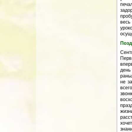
печа
задо
проб
весь
уроко
осущ
Позд
Сент
Перв
впер
день
рань
не з
всег
звон
восх
праз
жизн
расс
хочет
знан