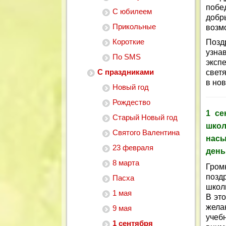
побед
С юбилеем
добр
Прикольные
возм
Короткие
Позд
узна
По SMS
эксп
С праздниками
свет
в нов
Новый год
Рождество
1 се
Старый Новый год
школ
Святого Валентина
нас
23 февраля
день
8 марта
Гром
позд
Пасха
школ
1 мая
В это
жела
9 мая
учеб
1 сентября