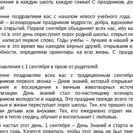
роение в каждую школу, каждую семью! С праздником, до
я!
енне поздравляем вас с началом нового учебного года,
ий – всенародным праздником мудрости, добра, вдохнове
х открытий. Первое сентября объединяет всех нас, ибо к
а-то в этот день переступил порог родной школы, открыл п
у, написал первое слово. Годы учебы – лучшие в нашей ж
но в это время мы находим верных друзей, открываем в
обности, определяем ориентиры на всю жизнь. С празд
равления с 1 сентября в прозе от родителей
енне поздравляю всех вас с традиционным сентябр
дником первого звонка – Днем знаний, который открывае
ания и восхождения к вечным животворных источ
лизации. День знаний стал по-настоящему всенар
дником молодости и надежд. Это праздник прежде всего тех
вые в жизни переступает порог школы. Тех, кто пришел сю
ми детьми или внуками. Тех, кто ежедневно отдает им
я и тепло сердец, обучает и воспитывает с любовью.
и настал этот день. 1 сентября – День Знаний и старта н
ного года. Хочется пожелать, чтобы этот день не был при