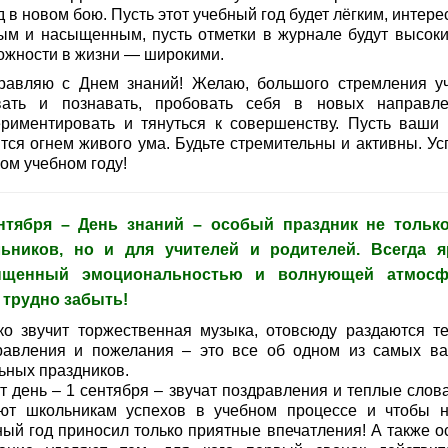
 в новом бою. Пусть этот учебный год будет лёгким, интер
ым и насыщенным, пусть отметки в журнале будут высоки
ожности в жизни — широкими.
равляю с Днем знаний! Желаю, большого стремления уч
вать и познавать, пробовать себя в новых направле
ериментировать и тянуться к совершенству. Пусть ваши 
ятся огнем живого ума. Будьте стремительны и активны. Ус
ом учебном году!
нтября – День знаний – особый праздник не тольк
ьников, но и для учителей и родителей. Всегда я
ыщенный эмоциональностью и волнующей атмосф
 трудно забыть!
ко звучит торжественная музыка, отовсюду раздаются т
равления и пожелания – это все об одном из самых в
ьных праздников.
т день – 1 сентября – звучат поздравления и теплые слова
ют школьникам успехов в учебном процессе и чтобы 
ный год приносил только приятные впечатления! А также о