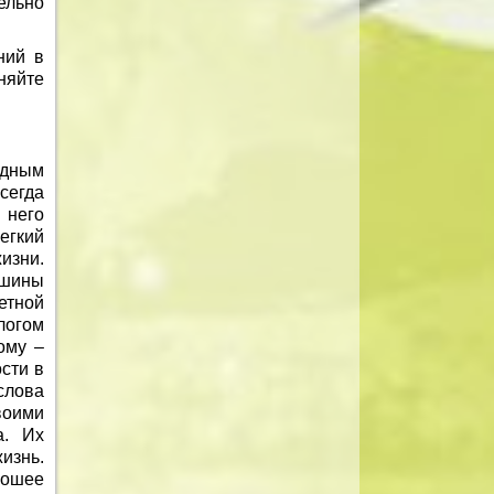
ельно
ний в
няйте
одным
сегда
 него
егкий
изни.
ршины
етной
логом
ому –
сти в
слова
воими
а. Их
изнь.
рошее