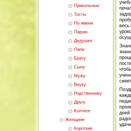
учеб
Прикольные
печа
задо
Тосты
проб
По имени
весь 
уроко
Парню
осущ
Дедушке
Знан
Папе
знан
проц
Брату
пост
Сыну
чтоб
учен
Мужу
сияет
Внуку
Позд
Родственнику
кажд
педа
Другу
проя
Коллеге
дней
радо
Женщине
удачи
Короткие