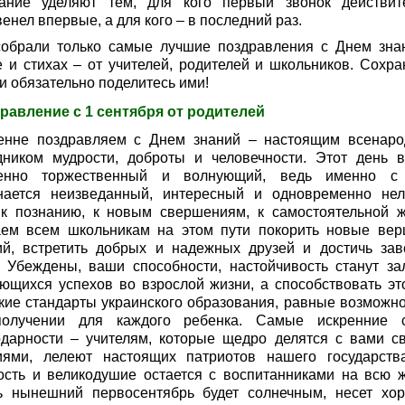
ание уделяют тем, для кого первый звонок действит
енел впервые, а для кого – в последний раз.
обрали только самые лучшие поздравления с Днем зна
е и стихах – от учителей, родителей и школьников. Сохра
и обязательно поделитесь ими!
равление с 1 сентября от родителей
енне поздравляем с Днем знаний – настоящим всенар
дником мудрости, доброты и человечности. Этот день в
енно торжественный и волнующий, ведь именно с
нается неизведанный, интересный и одновременно нел
 к познанию, к новым свершениям, к самостоятельной ж
ем всем школьникам на этом пути покорить новые ве
ий, встретить добрых и надежных друзей и достичь зав
. Убеждены, ваши способности, настойчивость станут за
ющихся успехов во взрослой жизни, а способствовать эт
кие стандарты украинского образования, равные возможно
олучении для каждого ребенка. Самые искренние 
одарности – учителям, которые щедро делятся с вами с
иями, лелеют настоящих патриотов нашего государств
ость и великодушие остается с воспитанниками на всю ж
ь нынешний первосентябрь будет солнечным, несет хо