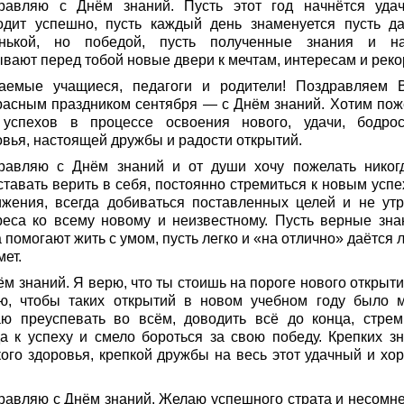
равляю с Днём знаний. Пусть этот год начнётся уда
одит успешно, пусть каждый день знаменуется пусть д
нькой, но победой, пусть полученные знания и н
ывают перед тобой новые двери к мечтам, интересам и реко
аемые учащиеся, педагоги и родители! Поздравляем 
расным праздником сентября — с Днём знаний. Хотим пож
успехов в процессе освоения нового, удачи, бодро
овья, настоящей дружбы и радости открытий.
равляю с Днём знаний и от души хочу пожелать никог
ставать верить в себя, постоянно стремиться к новым успе
ижения, всегда добиваться поставленных целей и не утр
реса ко всему новому и неизвестному. Пусть верные зна
 помогают жить с умом, пусть легко и «на отлично» даётся
ет.
м знаний. Я верю, что ты стоишь на пороге нового открыти
ю, чтобы таких открытий в новом учебном году было м
ю преуспевать во всём, доводить всё до конца, стрем
да к успеху и смело бороться за свою победу. Крепких зн
кого здоровья, крепкой дружбы на весь этот удачный и хо
равляю с Днём знаний. Желаю успешного страта и несомн