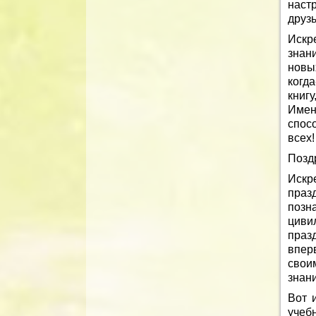
наст
друзь
Искр
знан
новы
когд
книг
Имен
спос
всех!
Позд
Искр
праз
позн
циви
праз
впер
свои
знани
Вот 
учеб