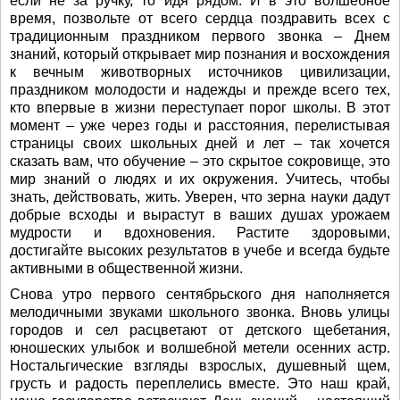
если не за ручку, то идя рядом. И в это волшебное
время, позвольте от всего сердца поздравить всех с
традиционным праздником первого звонка – Днем
знаний, который открывает мир познания и восхождения
к вечным животворных источников цивилизации,
праздником молодости и надежды и прежде всего тех,
кто впервые в жизни переступает порог школы. В этот
момент – уже через годы и расстояния, перелистывая
страницы своих школьных дней и лет – так хочется
сказать вам, что обучение – это скрытое сокровище, это
мир знаний о людях и их окружения. Учитесь, чтобы
знать, действовать, жить. Уверен, что зерна науки дадут
добрые всходы и вырастут в ваших душах урожаем
мудрости и вдохновения. Растите здоровыми,
достигайте высоких результатов в учебе и всегда будьте
активными в общественной жизни.
Снова утро первого сентябрьского дня наполняется
мелодичными звуками школьного звонка. Вновь улицы
городов и сел расцветают от детского щебетания,
юношеских улыбок и волшебной метели осенних астр.
Ностальгические взгляды взрослых, душевный щем,
грусть и радость переплелись вместе. Это наш край,