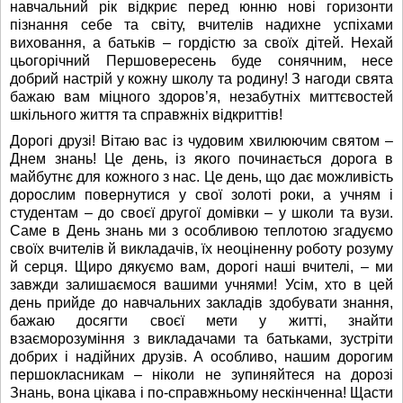
навчальний рік відкриє перед юнню нові горизонти
пізнання себе та світу, вчителів надихне успіхами
виховання, а батьків – гордістю за своїх дітей. Нехай
цьогорічний Першовересень буде сонячним, несе
добрий настрій у кожну школу та родину! З нагоди свята
бажаю вам міцного здоров’я, незабутніх миттєвостей
шкільного життя та справжніх відкриттів!
Дорогі друзі! Вітаю вас із чудовим хвилюючим святом –
Днем знань! Це день, із якого починається дорога в
майбутнє для кожного з нас. Це день, що дає можливість
дорослим повернутися у свої золоті роки, а учням і
студентам – до своєї другої домівки – у школи та вузи.
Саме в День знань ми з особливою теплотою згадуємо
своїх вчителів й викладачів, їх неоціненну роботу розуму
й серця. Щиро дякуємо вам, дорогі наші вчителі, – ми
завжди залишаємося вашими учнями! Усім, хто в цей
день прийде до навчальних закладів здобувати знання,
бажаю досягти своєї мети у житті, знайти
взаєморозуміння з викладачами та батьками, зустріти
добрих і надійних друзів. А особливо, нашим дорогим
першокласникам – ніколи не зупиняйтеся на дорозі
Знань, вона цікава і по-справжньому нескінченна! Щасти