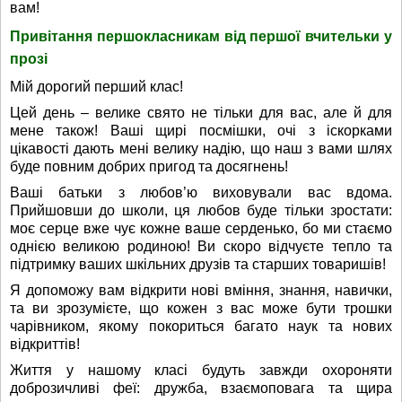
вам!
Привітання першокласникам від першої вчительки у
прозі
Мій дорогий перший клас!
Цей день – велике свято не тільки для вас, але й для
мене також! Ваші щирі посмішки, очі з іскорками
цікавості дають мені велику надію, що наш з вами шлях
буде повним добрих пригод та досягнень!
Ваші батьки з любов’ю виховували вас вдома.
Прийшовши до школи, ця любов буде тільки зростати:
моє серце вже чує кожне ваше серденько, бо ми стаємо
однією великою родиною! Ви скоро відчуєте тепло та
підтримку ваших шкільних друзів та старших товаришів!
Я допоможу вам відкрити нові вміння, знання, навички,
та ви зрозумієте, що кожен з вас може бути трошки
чарівником, якому покориться багато наук та нових
відкриттів!
Життя у нашому класі будуть завжди охороняти
доброзичливі феї: дружба, взаємоповага та щира