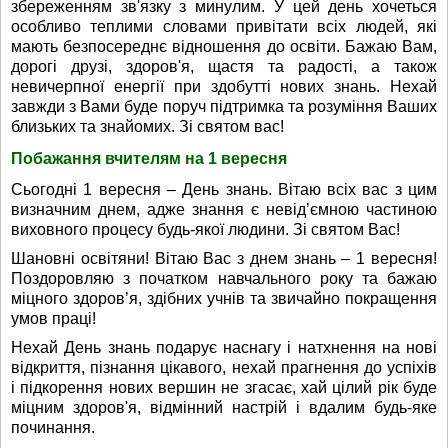
збереженням зв'язку з минулим. У цей день хочеться
особливо теплими словами привітати всіх людей, які
мають безпосереднє відношення до освіти. Бажаю Вам,
дорогі друзі, здоров'я, щастя та радості, а також
невичерпної енергії при здобутті нових знань. Нехай
завжди з Вами буде поруч підтримка та розуміння Ваших
близьких та знайомих. Зі святом вас!
Побажання вчителям на 1 вересня
Сьогодні 1 вересня – День знань. Вітаю всіх вас з цим
визначним днем, адже знання є невід’ємною частиною
виховного процесу будь-якої людини. Зі святом Вас!
Шановні освітяни! Вітаю Вас з днем знань – 1 вересня!
Поздоровляю з початком навчального року та бажаю
міцного здоров’я, здібних учнів та звичайно покращення
умов праці!
Нехай День знань подарує наснагу і натхнення на нові
відкриття, пізнання цікавого, нехай прагнення до успіхів
і підкорення нових вершин не згасає, хай цілий рік буде
міцним здоров'я, відмінний настрій і вдалим будь-яке
починання.