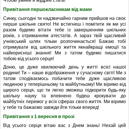
Чтобы умнее и мудрее стать!
Привітання першокласникам від мами
Синку, сьогодні ти надзвичайно гарним прийшов на своє
перше шкільне свято! Не встигнеш і помітити як ми усі
разом будемо вітати тебе із завершенням шкільних
років, з отриманням атестатів. А зараз твій щасливий
учнівський шлях тільки розпочинається! Бажаю тобі
отримувати від шкільного життя якнайкращі емоції та
найкорисніші знання! Ми з татом будемо пишатися
тобою від усього серця!
Доню, це дуже хвилюючий день у житті всієї нашої
родини! Ти – наше відображення у сучасному світі! Ми з
татом сподіваємось побачити тебе дуже щасливою
людиною у теперішньому та майбутньому! Ми віримо від
щирого серця, що ти легко зможеш підкорити будь-яку
шкільну науку та впевнено будеш крокувати до
майбутніх перемог у всіх сферах свого життя. Ми віримо
у тебе та бажаємо завжди йти тільки вперед!
Привітання з 1 вересня в прозі
Від усього серця вітаю вас з Днем знань! Нехай цей