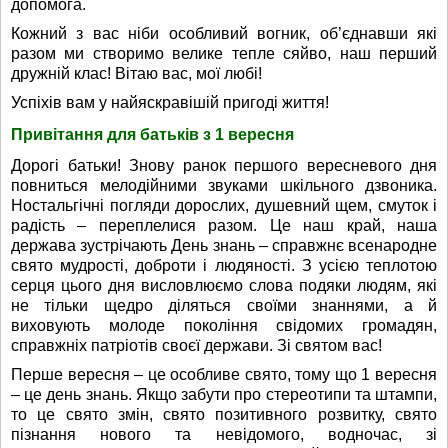
допомога.
Кожний з вас ніби особливий вогник, об’єднавши які
разом ми створимо велике тепле сяйво, наш перший
дружній клас! Вітаю вас, мої любі!
Успіхів вам у найяскравішій пригоді життя!
Привітання для батьків з 1 вересня
Дорогі батьки! Знову ранок першого вересневого дня
повниться мелодійними звуками шкільного дзвоника.
Ностальгічні погляди дорослих, душевний щем, смуток і
радість – переплелися разом. Це наш край, наша
держава зустрічають День знань – справжнє всенародне
свято мудрості, доброти і людяності. З усією теплотою
серця цього дня висловлюємо слова подяки людям, які
не тільки щедро діляться своїми знаннями, а й
виховують молоде покоління свідомих громадян,
справжніх патріотів своєї держави. Зі святом вас!
Перше вересня – це особливе свято, тому що 1 вересня
– це день знань. Якщо забути про стереотипи та штампи,
то це свято змін, свято позитивного розвитку, свято
пізнання нового та невідомого, водночас, зі