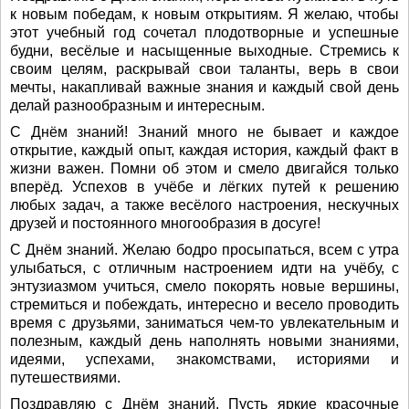
к новым победам, к новым открытиям. Я желаю, чтобы
этот учебный год сочетал плодотворные и успешные
будни, весёлые и насыщенные выходные. Стремись к
своим целям, раскрывай свои таланты, верь в свои
мечты, накапливай важные знания и каждый свой день
делай разнообразным и интересным.
С Днём знаний! Знаний много не бывает и каждое
открытие, каждый опыт, каждая история, каждый факт в
жизни важен. Помни об этом и смело двигайся только
вперёд. Успехов в учёбе и лёгких путей к решению
любых задач, а также весёлого настроения, нескучных
друзей и постоянного многообразия в досуге!
С Днём знаний. Желаю бодро просыпаться, всем с утра
улыбаться, с отличным настроением идти на учёбу, с
энтузиазмом учиться, смело покорять новые вершины,
стремиться и побеждать, интересно и весело проводить
время с друзьями, заниматься чем-то увлекательным и
полезным, каждый день наполнять новыми знаниями,
идеями, успехами, знакомствами, историями и
путешествиями.
Поздравляю с Днём знаний. Пусть яркие красочные