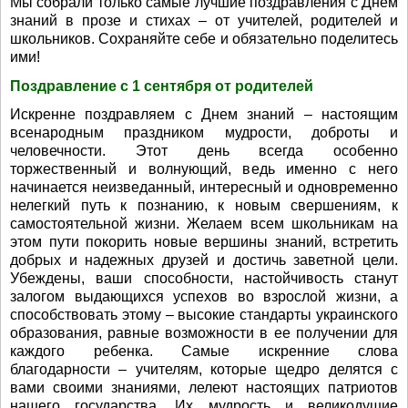
Мы собрали только самые лучшие поздравления с Днем
знаний в прозе и стихах – от учителей, родителей и
школьников. Сохраняйте себе и обязательно поделитесь
ими!
Поздравление с 1 сентября от родителей
Искренне поздравляем с Днем знаний – настоящим
всенародным праздником мудрости, доброты и
человечности. Этот день всегда особенно
торжественный и волнующий, ведь именно с него
начинается неизведанный, интересный и одновременно
нелегкий путь к познанию, к новым свершениям, к
самостоятельной жизни. Желаем всем школьникам на
этом пути покорить новые вершины знаний, встретить
добрых и надежных друзей и достичь заветной цели.
Убеждены, ваши способности, настойчивость станут
залогом выдающихся успехов во взрослой жизни, а
способствовать этому – высокие стандарты украинского
образования, равные возможности в ее получении для
каждого ребенка. Самые искренние слова
благодарности – учителям, которые щедро делятся с
вами своими знаниями, лелеют настоящих патриотов
нашего государства. Их мудрость и великодушие