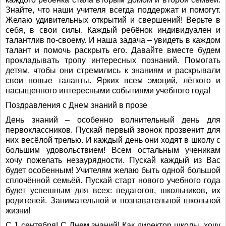
Знайте, что наши учителя всегда поддержат и помогут.
Желаю удивительных открытий и свершений! Верьте в
себя, в свои силы. Каждый ребёнок индивидуален и
талантлив по-своему. И наша задача – увидеть в каждом
талант и помочь раскрыть его. Давайте вместе будем
прокладывать тропу интересных познаний. Помогать
детям, чтобы они стремились к знаниям и раскрывали
свои новые таланты. Ярких всем эмоций, лёгкого и
насыщенного интересными событиями учебного года!
Поздравления с Днем знаний в прозе
День знаний – особенно волнительный день для
первоклассников. Пускай первый звонок прозвенит для
них весёлой трелью. И каждый день они ходят в школу с
большим удовольствием! Всем остальным ученикам
хочу пожелать незаурядности. Пускай каждый из Вас
будет особенным! Учителям желаю быть одной большой
сплочённой семьёй. Пускай старт нового учебного года
будет успешным для всех: педагогов, школьников, их
родителей. Занимательной и познавательной школьной
жизни!
С 1 сентября! С Днем знаний! Как директор школы, хочу