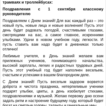
трамваях и троллейбусах:
Поздравления с 1 сентября классному
руководителю
Поздравляем с Днем знаний! Для вас каждый раз – это
новый путь, новые лица и новые волнения! Пусть этот
день будет радовать погодой, счастливыми глазами,
смотрящими на вас, а самое главное, искренними
улыбками. Удачи в новом учебном году, легкости. И
пусть ставить вам надо будет в дневниках только
отлично!
Любимые учителя, в День знаний желаем вам
прилежных учеников, понимающего начальства,
высокой зарплаты, легких и радостных трудовых дней.
Пусть этот учебный год будет наполнен весельем,
счастьем и успехами в вашем благородном деле.
С Днем знаний! Пусть веселым задором ворвется
доброта и чистота праздника, нетерпеливые ученики
подарят улыбки, цветы, а день изобилует стихами,
поздравлениями и музыкой. Желаю первому дню осени
задать ритм и настроение будущему году, который будет
богат на светлые головы, таланты и гениальные умы.