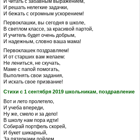
И читать с забавным выражением,
И решать нелегкие задачки,
И бежать с огромным ускорением!
Первоклашки, вы сегодня в школе,
В светлом классе, за красивой партой,
И учитель будет очень добрым,
И надежным, словно ваша мама!
Первоклашек поздравляем!
И от старших вам желаем:
Не лениться, не скучать,
Маме с папой помогать,
Выполнять свои задания,
И искать свое призвание!
Стихи с 1 сентября 2019 школьникам, поздравление
Вот и лето пролетело,
И учеба впереди,
Ну же, смело и за дело!
В школу нам пора идти!
Собирай портфель скорей,
И букет шикарный,
За пятерками пойдем,