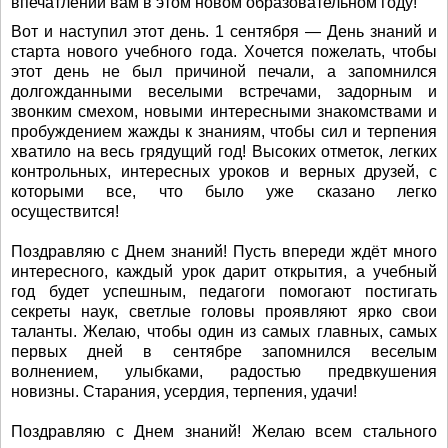
впечатлений вам в этом новом образовательном году!
Вот и наступил этот день. 1 сентября — День знаний и
старта нового учебного года. Хочется пожелать, чтобы
этот день не был причиной печали, а запомнился
долгожданными веселыми встречами, задорным и
звонким смехом, новыми интересными знакомствами и
пробуждением жажды к знаниям, чтобы сил и терпения
хватило на весь грядущий год! Высоких отметок, легких
контрольных, интересных уроков и верных друзей, с
которыми все, что было уже сказано легко
осуществится!
Поздравляю с Днем знаний! Пусть впереди ждёт много
интересного, каждый урок дарит открытия, а учебный
год будет успешным, педагоги помогают постигать
секреты наук, светлые головы проявляют ярко свои
таланты. Желаю, чтобы один из самых главных, самых
первых дней в сентябре запомнился веселым
волнением, улыбками, радостью предвкушения
новизны. Старания, усердия, терпения, удачи!
Поздравляю с Днем знаний! Желаю всем стального