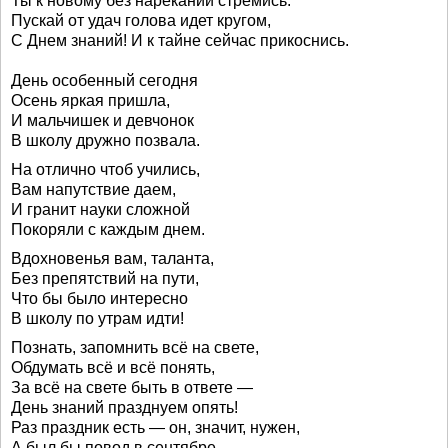
Ты к новому без нареканий стремись.
Пускай от удач голова идет кругом,
С Днем знаний! И к тайне сейчас прикоснись.
День особенный сегодня
Осень яркая пришла,
И мальчишек и девчонок
В школу дружно позвала.
На отлично чтоб учились,
Вам напутствие даем,
И гранит науки сложной
Покоряли с каждым днем.
Вдохновенья вам, таланта,
Без препятствий на пути,
Что бы было интересно
В школу по утрам идти!
Познать, запомнить всё на свете,
Обдумать всё и всё понять,
За всё на свете быть в ответе —
День знаний празднуем опять!
Раз праздник есть — он, значит, нужен,
А был бы повод в сентябре...