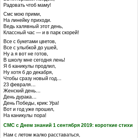
Радовать чтоб маму!
Смс мою прими,
На линейку приходи.
Ведь халявный этот день,
Классный час — и в парк скорей!
Все с букетами цветов,
Все с улыбкой до ушей,
Ну а я вот не готов,
В школу мне сегодня лень!
Я б каникулы продлил,
Ну хотя б до декабря,
Чтобы сразу новый год…
23 февраля…
Женский день…
День дурака…
День Победы, крик: Ура!
Вот и год уже прошел,
На каникулы пора!
СМС с Днем знаний 1 сентября 2019: короткие стихи
Нам с летом жалко расставаться,