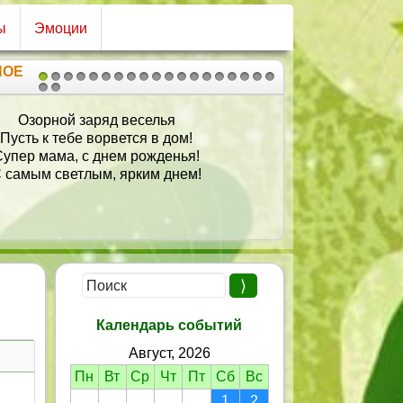
ы
Эмоции
НОЕ
1
2
3
4
5
6
7
8
9
10
11
12
13
14
15
16
17
18
19
20
21
зорной заряд веселья
Слов
ть к тебе ворвется в дом!
При
р мама, с днем рожденья!
Хо
мым светлым, ярким днем!
Все
Цве
Н
И с
От
Календарь событий
Август, 2026
Пн
Вт
Ср
Чт
Пт
Сб
Вс
1
2