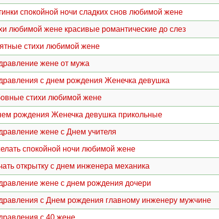
тинки спокойной ночи сладких снов любимой жене
хи любимой жене красивые романтические до слез
ятные стихи любимой жене
дравление жене от мужа
дравления с днем рождения Женечка девушка
овные стихи любимой жене
нем рождения Женечка девушка прикольные
дравление жене с Днем учителя
елать спокойной ночи любимой жене
чать открытку с днем инженера механика
дравление жене с днем рождения дочери
дравления с Днем рождения главному инженеру мужчине
дравления с 40 жене