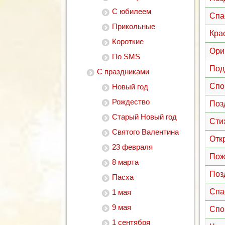
С юбилеем
Спа
Прикольные
Кра
Короткие
Ори
По SMS
Под
С праздниками
Спо
Новый год
Рождество
Поз
Старый Новый год
Сти
Святого Валентина
Отк
23 февраля
Пож
8 марта
Поз
Пасха
Спа
1 мая
9 мая
Спо
1 сентября