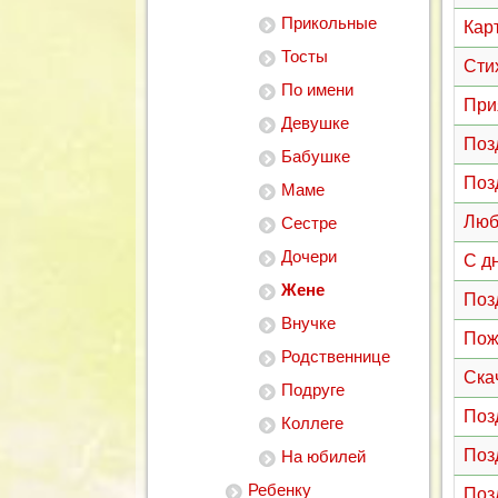
Прикольные
Кар
Тосты
Сти
По имени
При
Девушке
Поз
Бабушке
Поз
Маме
Люб
Сестре
Дочери
С д
Жене
Поз
Внучке
Пож
Родственнице
Ска
Подруге
Поз
Коллеге
Поз
На юбилей
Ребенку
Поз