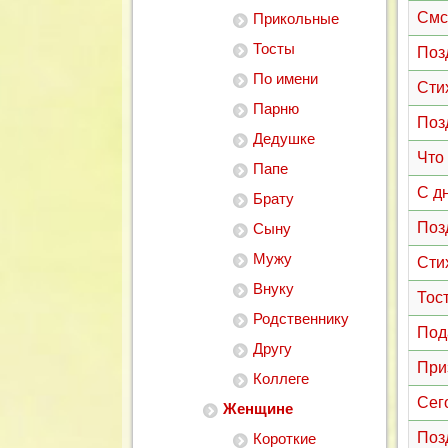
Смс
Прикольные
Тосты
Поз
По имени
Сти
Парню
Поз
Дедушке
Что
Папе
С д
Брату
Поз
Сыну
Мужу
Сти
Внуку
Тос
Родственнику
Под
Другу
При
Коллеге
Сег
Женщине
Поз
Короткие