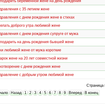
 подарить беременной жене на день рождения
дравления с 35 летием жене
дравления с днем рождения жене в стихах
елать доброго утра любимой жене
дравления с днем рождения супруге от мужа
 подарить на день рождения бывшей жене
хи любимой жене от мужа короткие
арок жене на 20 лет совместной жизни
хотворение с днем рождения жене
дравление с добрым утром любимой жене
Страница 
чало
Назад
1
2
3
4
5
6
7
8
9
Вперед
В конец