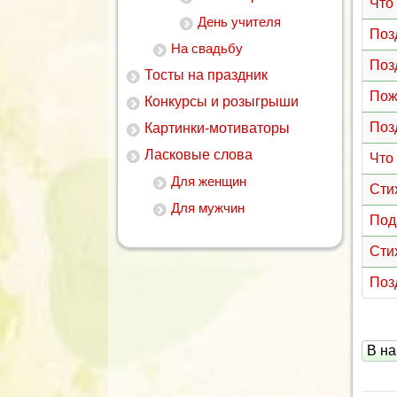
Что
День учителя
Поз
На свадьбу
Поз
Тосты на праздник
Пож
Конкурсы и розыгрыши
Поз
Картинки-мотиваторы
Ласковые слова
Что
Для женщин
Сти
Для мужчин
Под
Сти
Поз
В на