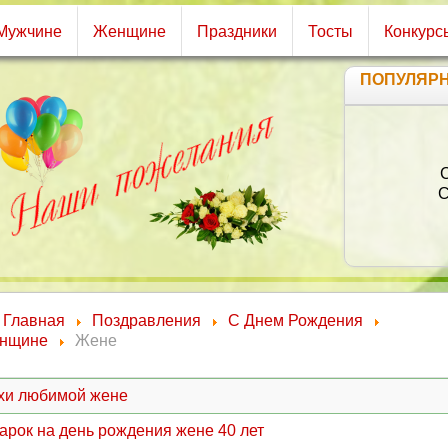
Мужчине
Женщине
Праздники
Тосты
Конкурс
ПОПУЛЯР
О
Пус
Супе
С са
Главная
Поздравления
С Днем Рождения
нщине
Жене
хи любимой жене
арок на день рождения жене 40 лет