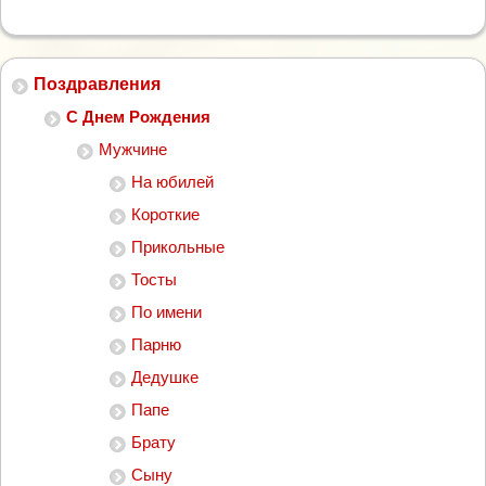
Поздравления
С Днем Рождения
Мужчине
На юбилей
Короткие
Прикольные
Тосты
По имени
Парню
Дедушке
Папе
Брату
Сыну