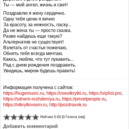
Ты — мой ангел, жизнь и свет!
Поздравлю я жену сердечно.
Одну тебя ценю я вечно
За красоту, за нежность, ласку...
Да не жена ты — просто сказка.
Разве найдешь еще такую?
Альтернатив не существует!
Взлетать от счастья пожелаю,
Обнять тебя всегда мечтаю,
Каюсь, люблю, что тут лукавить...
Рад с днем рождения поздравить.
Увидишь, миром будешь править!
Информация получена с сайтов:
https://hugemusic.ru
,
https://vseotkrytki.ru
,
https://viplist.pro
,
https://sdnem-rozhdeniya.ru
,
https://privetpeople.ru
,
https://otkrytkivsem.ru
,
http://pozdravok.ru
Рейтинг 0.00 [0 Голоса (ов)]
Добавить комментарий