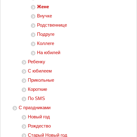
Жене
Внучке
Родственнице
Подруге
Коллеге
На юбилей
Ребенку
С юбилеем
Прикольные
Короткие
По SMS
С праздниками
Новый год
Рождество
Старый Новый год