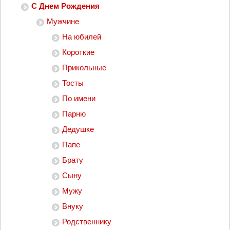
С Днем Рождения
Мужчине
На юбилей
Короткие
Прикольные
Тосты
По имени
Парню
Дедушке
Папе
Брату
Сыну
Мужу
Внуку
Родственнику