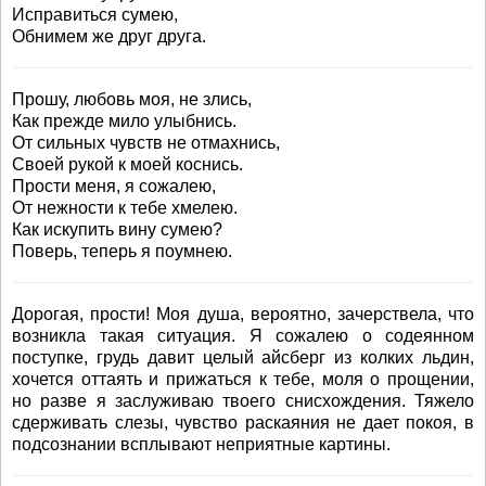
Исправиться сумею,
Обнимем же друг друга.
Прошу, любовь моя, не злись,
Как прежде мило улыбнись.
От сильных чувств не отмахнись,
Своей рукой к моей коснись.
Прости меня, я сожалею,
От нежности к тебе хмелею.
Как искупить вину сумею?
Поверь, теперь я поумнею.
Дорогая, прости! Моя душа, вероятно, зачерствела, что
возникла такая ситуация. Я сожалею о содеянном
поступке, грудь давит целый айсберг из колких льдин,
хочется оттаять и прижаться к тебе, моля о прощении,
но разве я заслуживаю твоего снисхождения. Тяжело
сдерживать слезы, чувство раскаяния не дает покоя, в
подсознании всплывают неприятные картины.