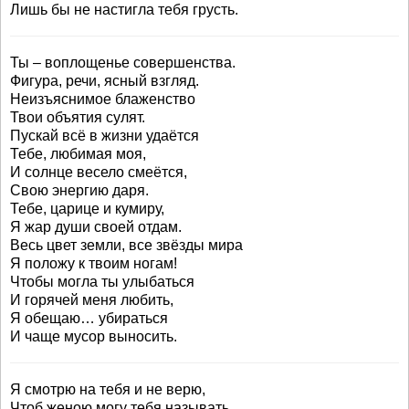
Лишь бы не настигла тебя грусть.
Ты – воплощенье совершенства.
Фигура, речи, ясный взгляд.
Неизъяснимое блаженство
Твои объятия сулят.
Пускай всё в жизни удаётся
Тебе, любимая моя,
И солнце весело смеётся,
Свою энергию даря.
Тебе, царице и кумиру,
Я жар души своей отдам.
Весь цвет земли, все звёзды мира
Я положу к твоим ногам!
Чтобы могла ты улыбаться
И горячей меня любить,
Я обещаю… убираться
И чаще мусор выносить.
Я смотрю на тебя и не верю,
Чтоб женою могу тебя называть,