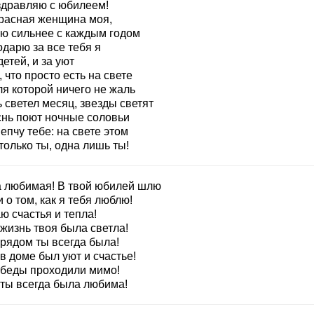
здравляю с юбилеем!
расная женщина моя,
ю сильнее с каждым годом
дарю за все тебя я
детей, и за уют
, что просто есть на свете
ля которой ничего не жаль
 светел месяц, звезды светят
снь поют ночные соловьи
епчу тебе: на свете этом
только ты, одна лишь ты!
 любимая! В твой юбилей шлю
 о том, как я тебя люблю!
ю счастья и тепла!
жизнь твоя была светла!
 рядом ты всегда была!
в доме был уют и счастье!
 беды проходили мимо!
 ты всегда была любима!