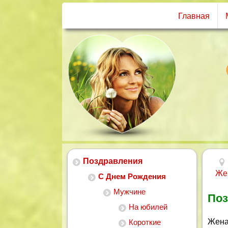
Главная
Поздравления
Же
С Днем Рождения
Мужчине
Поз
На юбилей
Жена
Короткие