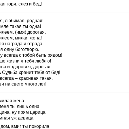
ая горя, слез и бед!
я, любимая, родная!
мле такая ты одна!
леем, (имя) дорогая,
илеем, милая жена!
я награда и отрада.
я одну боготворю.
у всегда с тобой быть рядом!
ше жизни я тебя люблю!
ья и здоровья, дорогая!
 Судьба хранит тебя от бед!
всегда – красивая такая,
и на свете много лет!
милая жена
меня ты лишь одна
ина, ну прям царица
мная уж девица
ядом, вмиг ты покорила