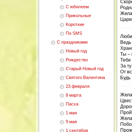
Скор
С юбилеем
Родн
Жела
Прикольные
Царит
Короткие
По SMS
Люби
С праздниками
Ведь 
Хран
Новый год
Ты – 
Рождество
Тебе 
За ту
Старый Новый год
От в
Святого Валентина
Будь
23 февраля
Жела
8 марта
Цвес
Пасха
Доро
Пройт
1 мая
Жела
9 мая
Побо
Прож
1 сентября