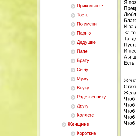
Я по
Прикольные
Прек
Любл
Тосты
Благо
По имени
И за 
За то
Парню
Та, д
Дедушке
Пусть
И пе
Папе
А я ш
Брату
Есть 
Сыну
Мужу
Жена
Стихи
Внуку
Жела
Родственнику
Чтоб 
Чтоб
Другу
Чтоб 
Коллеге
Чтоб
Чтоб
Женщине
Короткие