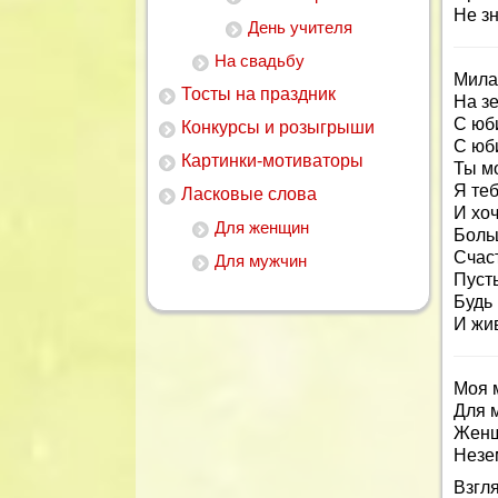
Не зн
День учителя
На свадьбу
Мила
Тосты на праздник
На зе
С юби
Конкурсы и розыгрыши
С юб
Картинки-мотиваторы
Ты мо
Я теб
Ласковые слова
И хоч
Для женщин
Боль
Счаст
Для мужчин
Пусть
Будь 
И жив
Моя 
Для 
Женщ
Незе
Взгл