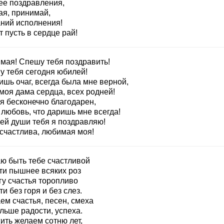
ее поздравления,
ая, принимай,
ний исполнения!
 пусть в сердце рай!
мая! Спешу тебя поздравить!
у тебя сегодня юбилей!
ишь очаг, всегда была мне верной,
моя дама сердца, всех родней!
я бесконечно благодарен,
 любовь, что даришь мне всегда!
сей души тебя я поздравляю!
 счастлива, любимая моя!
ю быть тебе счастливой
ти пышнее всяких роз
гу счастья торопливо
и без горя и без слез.
ем счастья, песен, смеха
льше радости, успеха.
ить желаем сотню лет,