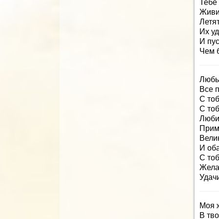
Тебе
Живи,
Летят
Их уд
И пус
Чем б
Любы
Все п
С тоб
С тоб
Люби
Прим
Вели
И об
С тоб
Жела
Удачи
Моя ж
В тво