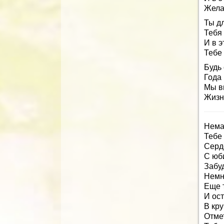
Жела
Ты дл
Тебя
И в 
Тебе
Будь 
Года 
Мы вм
Жизнь
Немал
Тебе 
Серд
С юб
Забуд
Немн
Еще 
И ос
В кру
Отме