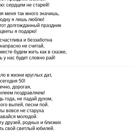
ю: сердцем не старей!
я меня так много значишь,
 одну я лишь люблю!
этот долгожданный праздник
 цветы я подарю!
счастлива и беззаботна
напрасно не считай,
есте будем жить как в сказке,
 у нас будет словно рай!
о в жизни круглых дат,
сегодня 50!
ечно, дорогая,
илеем поздравляем!
ь года, не падай духом,
ого выпей, песни пой.
ты вовсе не старуха
тавайся молодой.
гу друзей, родных и близких
ть свой светлый юбилей.