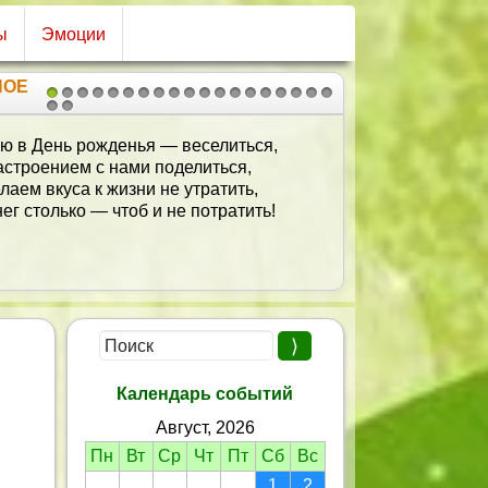
ы
Эмоции
НОЕ
1
2
3
4
5
6
7
8
9
10
11
12
13
14
15
16
17
18
19
20
21
 днем рожденья поздравляем,
Счастья, радости желаем.
Дни идут, проходят годы,
Мчатся, мчатся чередой.
Ну а мы тебе желаем
Оставаться молодой!
Календарь событий
Август, 2026
Пн
Вт
Ср
Чт
Пт
Сб
Вс
1
2