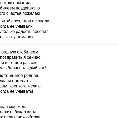
асотою поманила
юбилеем поздравляю
ого счастья пожелаю
 чтоб слез, твои не знали
когда не унывали
 только радость веселит
о сказку поманит.
 родную с юбилеем
поздравить я сейчас,
ли все твои развею,
 улыбалась каждый час!
ю тебя, моя родная,
удачи пожелать,
овья крепкого желаю
огда не унывать!
мая моя жена
 налить бокал вина
этот праздник-юбилей