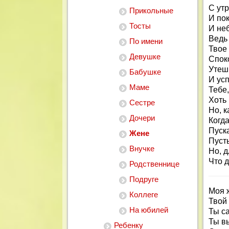
С утр
Прикольные
И пок
Тосты
И не
Ведь
По имени
Твое 
Девушке
Спок
Утеш
Бабушке
И ус
Маме
Тебе,
Хоть 
Сестре
Но, к
Дочери
Когда
Пуска
Жене
Пусть
Внучке
Но, д
Что 
Родственнице
Подруге
Моя 
Коллеге
Твой
На юбилей
Ты с
Ты в
Ребенку