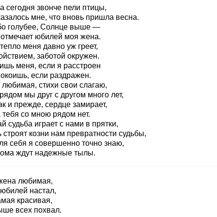
а сегодня звонче пели птицы,
азалось мне, что вновь пришла весна.
бо голубее, Солнце выше —
 отмечает юбилей моя жена.
тепло меня давно уж греет,
ойствием, заботой окружен.
ишь меня, если я расстроен
покоишь, если раздражен.
 любимая, стихи свои слагаю,
рядом мы друг с другом много лет,
ак и прежде, сердце замирает,
 тебя со мною рядом нет.
й судьба играет с нами в прятки,
 строят козни нам превратности судьбы,
ля себя я совершенно точно знаю,
дома ждут надежные тылы.
жена любимая,
 юбилей настал,
амая красивая,
ыше всех похвал.