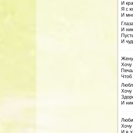
И кр
Я с 
И мн
Глаза
И ни
Пусть
И чуд
Жену
Хочу 
Печа
Чтоб
Любл
Хочу 
Здор
И ник
Люби
Хочу
И в 