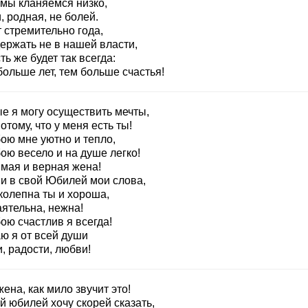
 мы кланяемся низко,
 родная, не болей.
 стремительно года,
ержать не в нашей власти,
ть же будет так всегда:
ольше лет, тем больше счастья!
е я могу осуществить мечты,
отому, что у меня есть ты!
ою мне уютно и тепло,
ою весело и на душе легко!
мая и верная жена!
и в свой Юбилей мои слова,
колепна ты и хороша,
аятельна, нежна!
ою счастлив я всегда!
ю я от всей души
, радости, любви!
ена, как мило звучит это!
й юбилей хочу скорей сказать,