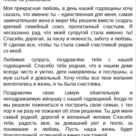
Моя прекрасная любовь, в день нашей годовщины хочу
сказать, что именно ты – единственная для меня, самая
замечательная жена в мире! Мы решили вместе создать
крепкий семейный союз, пропитанный счастьем. Я
несказанно рад, что моей супругой стала именно ты!
Спасибо, дорогая, за ласку и нежность, заботу и любовь.
Я сделаю все, чтобы ты стала самой счастливой рядом
со мной.
Любимая супруга, поздравляю тебя с нашей
годовщиной. Спасибо тебе родная, что в нашем доме
всегда чисто и уютно, дети накормлены и послушны, а
муж сытый и довольный. Хочу чтобы все твои желания
воплотились в жизнь, и ты была счастлива.
Поздравляю свою самую обаятельную и
неподражаемую жёнушку с нашей годовщиной. Когда-то
мы решили пожениться и построить свою семью, с тех
пор я ни разу не пожалел об этом решении. Ты для меня
самый родной, дорогой и желанный человек Спасибо
тебе, радость моя, за домашний уют и тепло, за
понимание и любовь. Пусть наша жизнь будет
благополучной, успешной и вечно счастливой.