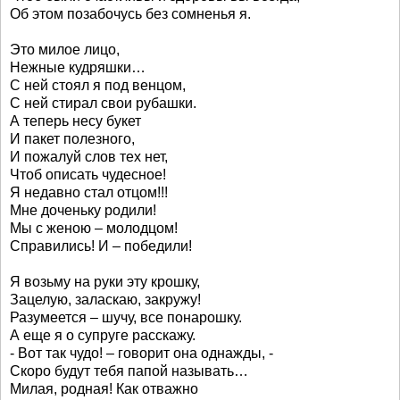
Об этом позабочусь без сомненья я.
Это милое лицо,
Нежные кудряшки…
С ней стоял я под венцом,
С ней стирал свои рубашки.
А теперь несу букет
И пакет полезного,
И пожалуй слов тех нет,
Чтоб описать чудесное!
Я недавно стал отцом!!!
Мне доченьку родили!
Мы с женою – молодцом!
Справились! И – победили!
Я возьму на руки эту крошку,
Зацелую, заласкаю, закружу!
Разумеется – шучу, все понарошку.
А еще я о супруге расскажу.
- Вот так чудо! – говорит она однажды, -
Скоро будут тебя папой называть…
Милая, родная! Как отважно