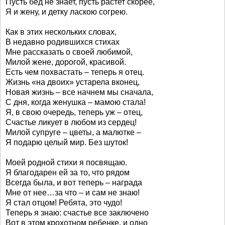
Пусть бед не знает, пусть растет скорее,
Я и жену, и детку ласкою согрею.
Как в этих нескольких словах,
В недавно родившихся стихах
Мне рассказать о своей любимой,
Милой жене, дорогой, красивой.
Есть чем похвастать – теперь я отец.
Жизнь «на двоих» устарела вконец,
Новая жизнь – все начнем мы сначала,
С дня, когда женушка – мамою стала!
Я, в свою очередь, теперь уж – отец,
Счастье ликует в любом из сердец!
Милой супруге – цветы, а малютке –
Я подарю целый мир. Без шуток!
Моей родной стихи я посвящаю.
Я благодарен ей за то, что рядом
Всегда была, и вот теперь – награда
Мне от нее…за что – и сам не знаю!
Я стал отцом! Ребята, это чудо!
Теперь я знаю: счастье все заключено
Вот в этом крохотном ребенке, и одно