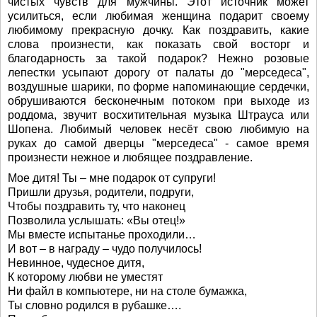
чистых чувств для мужчины. Этот источник может
усилиться, если любимая женщина подарит своему
любимому прекрасную дочку. Как поздравить, какие
слова произнести, как показать свой восторг и
благодарность за такой подарок? Нежно розовые
лепестки усыпают дорогу от палаты до "мерседеса",
воздушные шарики, по форме напоминающие сердечки,
обрушиваются бесконечным потоком при выходе из
роддома, звучит восхитительная музыка Штрауса или
Шопена. Любимый человек несёт свою любимую на
руках до самой дверцы "мерседеса" - самое время
произнести нежное и любящее поздравление.
Мое дитя! Ты – мне подарок от супруги!
Пришли друзья, родители, подруги,
Чтобы поздравить ту, что наконец
Позволила услышать: «Вы отец!»
Мы вместе испытанье проходили…
И вот – в награду – чудо получилось!
Невинное, чудесное дитя,
К которому любви не уместят
Ни файл в компьютере, ни на столе бумажка,
Ты словно родился в рубашке….