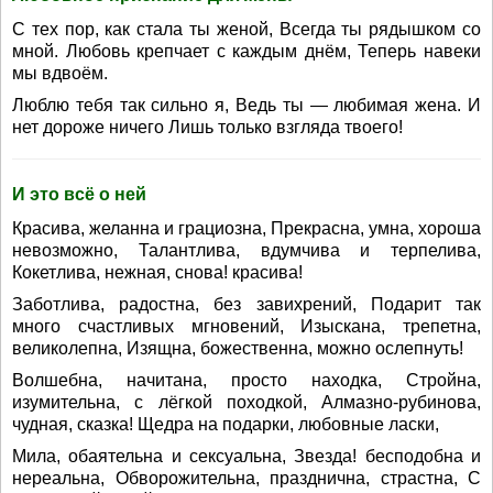
С тех пор, как стала ты женой, Всегда ты рядышком со
мной. Любовь крепчает с каждым днём, Теперь навеки
мы вдвоём.
Люблю тебя так сильно я, Ведь ты — любимая жена. И
нет дороже ничего Лишь только взгляда твоего!
И это всё о ней
Красива, желанна и грациозна, Прекрасна, умна, хороша
невозможно, Талантлива, вдумчива и терпелива,
Кокетлива, нежная, снова! красива!
Заботлива, радостна, без завихрений, Подарит так
много счастливых мгновений, Изыскана, трепетна,
великолепна, Изящна, божественна, можно ослепнуть!
Волшебна, начитана, просто находка, Стройна,
изумительна, с лёгкой походкой, Алмазно-рубинова,
чудная, сказка! Щедра на подарки, любовные ласки,
Мила, обаятельна и сексуальна, Звезда! бесподобна и
нереальна, Обворожительна, празднична, страстна, С