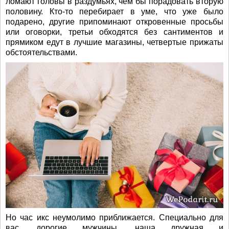
ломают головы в раздумьях, чем бы порадовать вторую
половину. Кто-то перебирает в уме, что уже было
подарено, другие припоминают откровенные просьбы
или оговорки, третьи обходятся без сантиментов и
прямиком едут в лучшие магазины, четвертые прижаты
обстоятельствами.
Но час икс неумолимо приближается. Специально для
вас, дорогие мужчины, наша дружная и