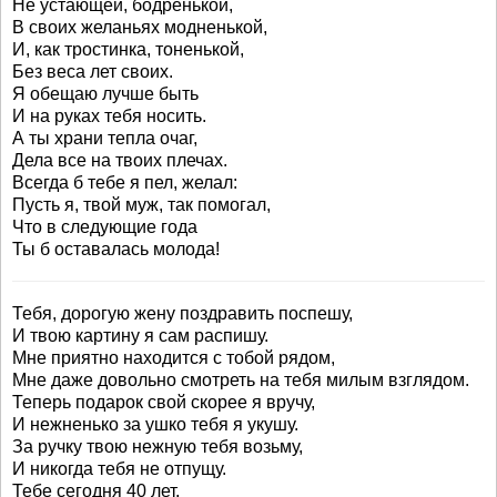
Не устающей, бодренькой,
В своих желаньях модненькой,
И, как тростинка, тоненькой,
Без веса лет cвоих.
Я обещаю лучше быть
И на руках тебя носить.
А ты храни тепла очаг,
Дела все на твоих плечах.
Всегда б тебе я пел, желал:
Пусть я, твой муж, так помогал,
Что в следующие года
Ты б оставалась молода!
Тебя, дорогую жену поздравить поспешу,
И твою картину я сам распишу.
Мне приятно находится с тобой рядом,
Мне даже довольно смотреть на тебя милым взглядом.
Теперь подарок свой скорее я вручу,
И нежненько за ушко тебя я укушу.
За ручку твою нежную тебя возьму,
И никогда тебя не отпущу.
Тебе сегодня 40 лет,