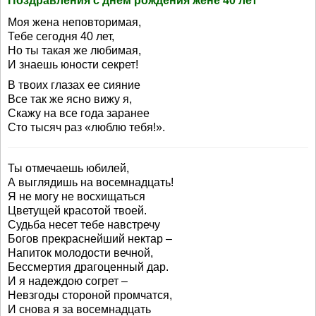
Поздравления с днем рождения жене 40 лет
Моя жена неповторимая,
Тебе сегодня 40 лет,
Но ты такая же любимая,
И знаешь юности секрет!
В твоих глазах ее сияние
Все так же ясно вижу я,
Скажу на все года заранее
Сто тысяч раз «люблю тебя!».
Ты отмечаешь юбилей,
А выглядишь на восемнадцать!
Я не могу не восхищаться
Цветущей красотой твоей.
Судьба несет тебе навстречу
Богов прекраснейший нектар –
Напиток молодости вечной,
Бессмертия драгоценный дар.
И я надеждою согрет –
Невзгоды стороной промчатся,
И снова я за восемнадцать