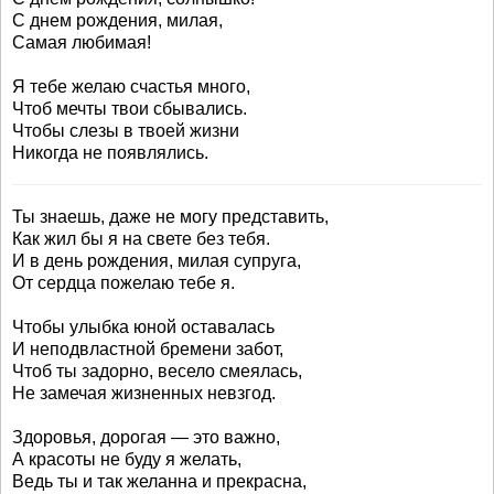
С днем рождения, милая,
Самая любимая!
Я тебе желаю счастья много,
Чтоб мечты твои сбывались.
Чтобы слезы в твоей жизни
Никогда не появлялись.
Ты знаешь, даже не могу представить,
Как жил бы я на свете без тебя.
И в день рождения, милая супруга,
От сердца пожелаю тебе я.
Чтобы улыбка юной оставалась
И неподвластной бремени забот,
Чтоб ты задорно, весело смеялась,
Не замечая жизненных невзгод.
Здоровья, дорогая ― это важно,
А красоты не буду я желать,
Ведь ты и так желанна и прекрасна,