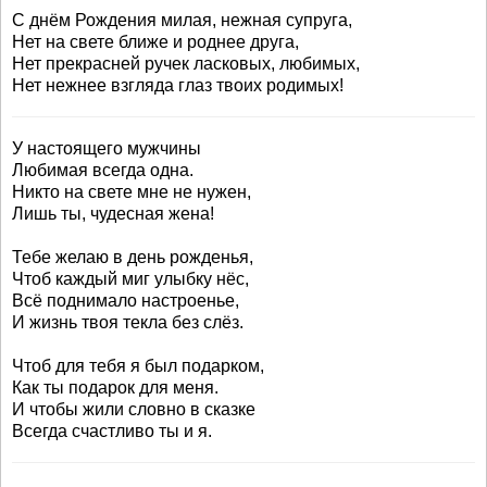
С днём Рождения милая, нежная супруга,
Нет на свете ближе и роднее друга,
Нет прекрасней ручек ласковых, любимых,
Нет нежнее взгляда глаз твоих родимых!
У настоящего мужчины
Любимая всегда одна.
Никто на свете мне не нужен,
Лишь ты, чудесная жена!
Тебе желаю в день рожденья,
Чтоб каждый миг улыбку нёс,
Всё поднимало настроенье,
И жизнь твоя текла без слёз.
Чтоб для тебя я был подарком,
Как ты подарок для меня.
И чтобы жили словно в сказке
Всегда счастливо ты и я.