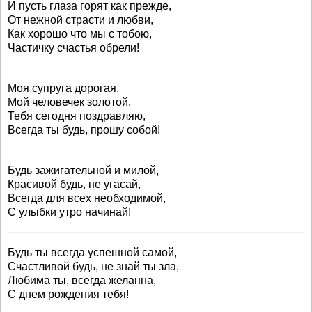
И пусть глаза горят как прежде,
От нежной страсти и любви,
Как хорошо что мы с тобою,
Частичку счастья обрели!
Моя супруга дорогая,
Мой человечек золотой,
Тебя сегодня поздравляю,
Всегда ты будь, прошу собой!
Будь зажигательной и милой,
Красивой будь, не угасай,
Всегда для всех необходимой,
С улыбки утро начинай!
Будь ты всегда успешной самой,
Счастливой будь, не знай ты зла,
Любима ты, всегда желанна,
С днем рождения тебя!