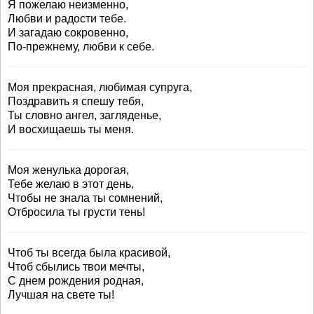
Я пожелаю неизменно,
Любви и радости тебе.
И загадаю сокровенно,
По-прежнему, любви к себе.
Моя прекрасная, любимая супруга,
Поздравить я спешу тебя,
Ты словно ангел, загляденье,
И восхищаешь ты меня.
Моя женулька дорогая,
Тебе желаю в этот день,
Чтобы не знала ты сомнений,
Отбросила ты грусти тень!
Чтоб ты всегда была красивой,
Чтоб сбылись твои мечты,
С днем рождения родная,
Лучшая на свете ты!