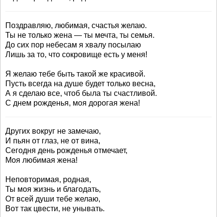
Поздравляю, любимая, счастья желаю.
Ты не только жена — ты мечта, ты семья.
До сих пор небесам я хвалу посылаю
Лишь за то, что сокровище есть у меня!
Я желаю тебе быть такой же красивой.
Пусть всегда на душе будет только весна,
А я сделаю все, чтоб была ты счастливой.
С днем рожденья, моя дорогая жена!
Других вокруг не замечаю,
И пьян от глаз, не от вина,
Сегодня день рожденья отмечает,
Моя любимая жена!
Неповторимая, родная,
Ты моя жизнь и благодать,
От всей души тебе желаю,
Вот так цвести, не унывать.