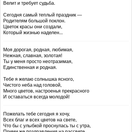
Велит и требует судьба.
Сегодня самый теплый праздник —
Родителям большой поклон.
Цветок красы они создали,
Который жизнью наделен...
Моя дорогая, родная, любимая,
Нежная, славная, золотая!
Ты у меня просто неотразимая,
Единственная и родная.
Тебе я желаю солнышка ясного,
Чистого неба над головой,
Много цветов, настроенья прекрасного
И оставаться всегда молодой!
Пожелать тебе сегодня я хочу,
Всех благ и всех цветов на свете,
Что бы с улыбкой проснулась ты с утра,
Прими же поздравления на рассвете.