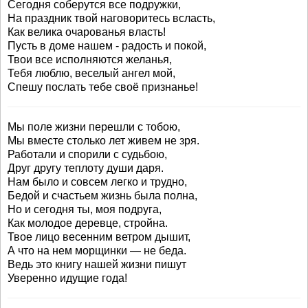
Сегодня соберутся все подружки,
На праздник твой наговоритесь всласть,
Как велика очарованья власть!
Пусть в доме нашем - радость и покой,
Твои все исполняются желанья,
Тебя люблю, веселый ангел мой,
Спешу послать тебе своё признанье!
Мы поле жизни перешли с тобою,
Мы вместе столько лет живем не зря.
Работали и спорили с судьбою,
Друг другу теплоту души даря.
Нам было и совсем легко и трудно,
Бедой и счастьем жизнь была полна,
Но и сегодня ты, моя подруга,
Как молодое деревце, стройна.
Твое лицо весенним ветром дышит,
А что на нем морщинки — не беда.
Ведь это книгу нашей жизни пишут
Уверенно идущие года!