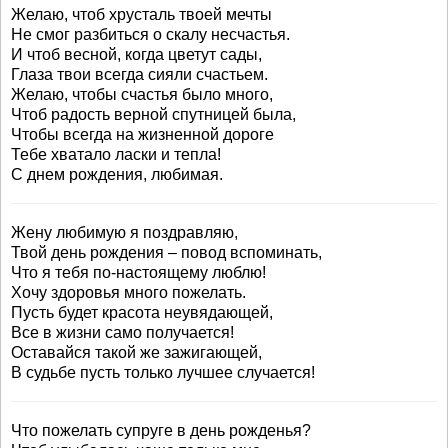
Желаю, чтоб хрусталь твоей мечты
Не смог разбиться о скалу несчастья.
И чтоб весной, когда цветут сады,
Глаза твои всегда сияли счастьем.
Желаю, чтобы счастья было много,
Чтоб радость верной спутницей была,
Чтобы всегда на жизненной дороге
Тебе хватало ласки и тепла!
С днем рождения, любимая.
Жену любимую я поздравляю,
Твой день рождения – повод вспоминать,
Что я тебя по-настоящему люблю!
Хочу здоровья много пожелать.
Пусть будет красота неувядающей,
Все в жизни само получается!
Оставайся такой же зажигающей,
В судьбе пусть только лучшее случается!
Что пожелать супруге в день рожденья?