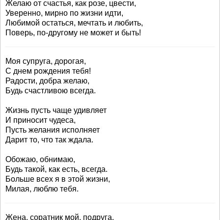
Желаю от счастья, как розе, цвести,
Уверенно, мирно по жизни идти,
Любимой остаться, мечтать и любить,
Поверь, по-другому не может и быть!
Моя супруга, дорогая,
С днем рождения тебя!
Радости, добра желаю,
Будь счастливою всегда.
Жизнь пусть чаще удивляет
И приносит чудеса,
Пусть желания исполняет
Дарит то, что так ждала.
Обожаю, обнимаю,
Будь такой, как есть, всегда.
Больше всех я в этой жизни,
Милая, люблю тебя.
Жена, соратник мой, подруга,