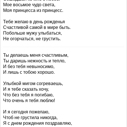
Мое восьмое чудо света,
Моя принцесса из принцесс.
Тебе желаю в день рожденья
Счастливой самой в мире быть.
Побольше мужу улыбаться,
Не огорчаться, не грустить.
Ты делаешь меня счастливым,
Ты даришь нежность и тепло,
И без тебя невыносимо,
И лишь с тобою хорошо.
Улыбкой мигом согреваешь,
И я тебе сказать хочу,
Что без тебя я погибаю,
Что очень я тебя люблю!
И я сегодня пожелаю,
Чтоб не грустила никогда,
Я с днем рождения поздравляю,