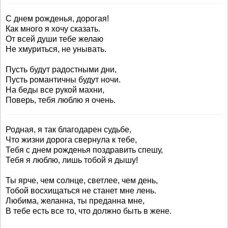
С днем рожденья, дорогая!
Как много я хочу сказать.
От всей души тебе желаю
Не хмуриться, не унывать.
Пусть будут радостными дни,
Пусть романтичны будут ночи.
На беды все рукой махни,
Поверь, тебя люблю я очень.
Родная, я так благодарен судьбе,
Что жизни дорога свернула к тебе,
Тебя с днем рожденья поздравить спешу,
Тебя я люблю, лишь тобой я дышу!
Ты ярче, чем солнце, светлее, чем день,
Тобой восхищаться не станет мне лень.
Любима, желанна, ты преданна мне,
В тебе есть все то, что должно быть в жене.