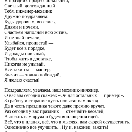
В праздник профессиональный,
Светлый, долгожданный
Тебя, инженер-механик
Дружно поздравляем!
Будь здоровым, веселись,
Днями и ночами,
Счастьем наполняй всю жизнь,
И не знай печали,
Улыбайся, процветай —
Будет всё в порядке,
И доходы повышай,
Чтобы жить в достатке,
Никогда не унывай,
Всё-таки ты — мастер,
Значит — только побеждай,
Я желаю счастья!
Поздравляем, уважаем, наш механик-инженер.
О вас мы сегодня скажем: «Он для остальных — пример!».
За работу и старание пусть повысят вам оклад
Да в честь праздника такого даже премию вручат.
Раз сегодня у вас праздник — отмечайте веселей,
А желать вам дружно будем воплощения идей.
Всё, что в планах, всё, что в мыслях, вам скорей осуществить.
Однозначно всё улучшить... Ну и, наконец, зажить!