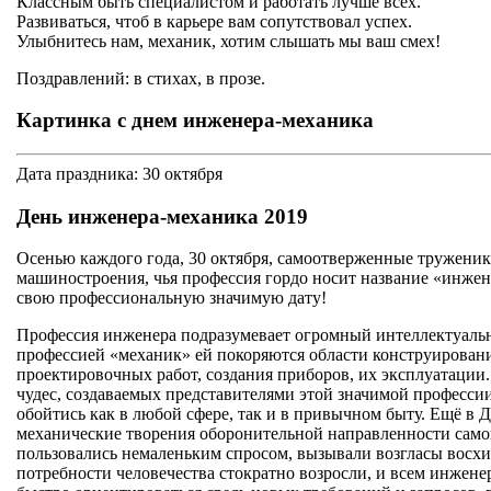
Классным быть специалистом и работать лучше всех.
Развиваться, чтоб в карьере вам сопутствовал успех.
Улыбнитесь нам, механик, хотим слышать мы ваш смех!
Поздравлений: в стихах, в прозе.
Картинка с днем инженера-механика
Дата праздника: 30 октября
День инженера-механика 2019
Осенью каждого года, 30 октября, самоотверженные труженик
машиностроения, чья профессия гордо носит название «инже
свою профессиональную значимую дату!
Профессия инженера подразумевает огромный интеллектуальны
профессией «механик» ей покоряются области конструировани
проектировочных работ, создания приборов, их эксплуатации. 
чудес, создаваемых представителями этой значимой профессии
обойтись как в любой сфере, так и в привычном быту. Ещё в 
механические творения оборонительной направленности само
пользовались немаленьким спросом, вызывали возгласы восхи
потребности человечества стократно возросли, и всем инжен