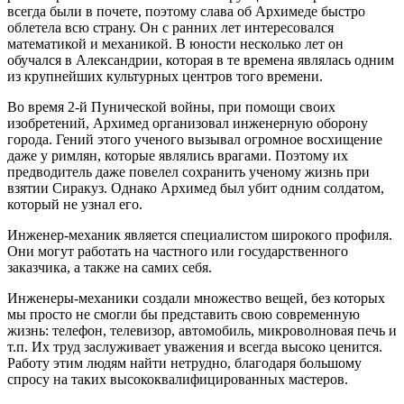
всегда были в почете, поэтому слава об Архимеде быстро
облетела всю страну. Он с ранних лет интересовался
математикой и механикой. В юности несколько лет он
обучался в Александрии, которая в те времена являлась одним
из крупнейших культурных центров того времени.
Во время 2-й Пунической войны, при помощи своих
изобретений, Архимед организовал инженерную оборону
города. Гений этого ученого вызывал огромное восхищение
даже у римлян, которые являлись врагами. Поэтому их
предводитель даже повелел сохранить ученому жизнь при
взятии Сиракуз. Однако Архимед был убит одним солдатом,
который не узнал его.
Инженер-механик является специалистом широкого профиля.
Они могут работать на частного или государственного
заказчика, а также на самих себя.
Инженеры-механики создали множество вещей, без которых
мы просто не смогли бы представить свою современную
жизнь: телефон, телевизор, автомобиль, микроволновая печь и
т.п. Их труд заслуживает уважения и всегда высоко ценится.
Работу этим людям найти нетрудно, благодаря большому
спросу на таких высококвалифицированных мастеров.