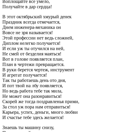
Воплощайте все умело,
Получайте в дар сердца!
В этот октябрьский хмурый денек
Праздник всегда отмечается,
Днем инженера-механика он
Вовсе не зря называется!
Этой профессии нет ведь сложней,
Диплом нелегко получается!
И если уж ты отучился на ней,
Не смей от безделия маяться!
Вот в голове появляется план,
План в чертежи превращается.
В руки берется чертеж, инструмент
И агрегат получается!
Так ты работаешь день ото дня,
И пот твой на лбу появляется,
Но ведь работа тебе так мила,
Не может она разонравиться!
Скорей же тогда поздравленья прими,
За стол уж пора нам отправиться!
Карьера, успех, деньги, много любви
И счастье тебе здесь желается!
Знаешь ты машину снизу,