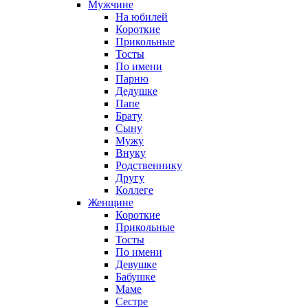
Мужчине
На юбилей
Короткие
Прикольные
Тосты
По имени
Парню
Дедушке
Папе
Брату
Сыну
Мужу
Внуку
Родственнику
Другу
Коллеге
Женщине
Короткие
Прикольные
Тосты
По имени
Девушке
Бабушке
Маме
Сестре