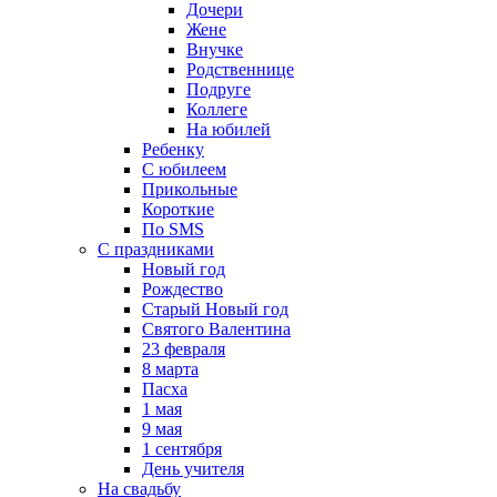
Дочери
Жене
Внучке
Родственнице
Подруге
Коллеге
На юбилей
Ребенку
С юбилеем
Прикольные
Короткие
По SMS
С праздниками
Новый год
Рождество
Старый Новый год
Святого Валентина
23 февраля
8 марта
Пасха
1 мая
9 мая
1 сентября
День учителя
На свадьбу