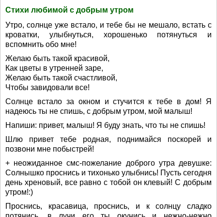
Стихи любимой с добрым утром
Утро, солнце уже встало, и тебе бы не мешало, встать с
кроватки, улыбнуться, хорошенько потянуться и
вспомнить обо мне!
Желаю быть такой красивой,
Как цветы в утренней заре,
Желаю быть такой счастливой,
Чтобы завидовали все!
Солнце встало за окном и стучится к тебе в дом! Я
надеюсь ты не спишь, с добрым утром, мой малыш!
Напиши: привет, малыш! Я буду знать, что ты не спишь!
Шлю привет тебе родная, поднимайся поскорей и
позвони мне побыстрей!
+ неожиданное смс-пожелание доброго утра девушке:
Солнышко проснись и тихонько улыбнись! Пусть сегодня
день хреновый, все равно с тобой он клевый! С добрым
утром!:)
Проснись, красавица, проснись, и к солнцу сладко
потянись, в лучи его ты окунись и нежно-нежно