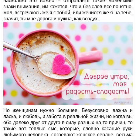
насколько это важно – отправлять такие маленькие
знаки внимания, им кажется, что и без слов все понятно,
мол, встречаюсь же я с тобой, или женился же я на тебе,
значит, ты мне дорога и нужна, как воздух.
Но женщинам нужно большее. Безусловно, важна и
ласка, и любовь, и забота в реальной жизни, но когда вы
оба далеко друг от друга в силу разных на то причин, то
такие вот теплые смс, которые, словно касание руки
любимого человека, согревают женское сердце, весьма