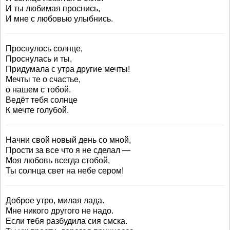
И ты любимая проснись,
И мне с любовью улыбнись.
Проснулось солнце,
Проснулась и ты,
Придумала с утра другие мечты!
Мечты те о счастье,
о нашем с тобой.
Ведёт тебя солнце
К мечте голубой.
Начни свой новый день со мной,
Прости за все что я не сделал —
Моя любовь всегда стобой,
Ты солнца свет на небе сером!
Доброе утро, милая лада.
Мне никого другого не надо.
Если тебя разбудила сия смска.