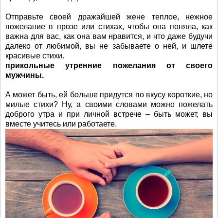
Отправьте своей дражайшей жене теплое, нежное
пожелание в прозе или стихах, чтобы она поняла, как
важна для вас, как она вам нравится, и что даже будучи
далеко от любимой, вы не забываете о ней, и шлете
красивые стихи.
прикольные утренние пожелания от своего
мужчины.
А может быть, ей больше придутся по вкусу короткие, но
милые стихи? Ну, а своими словами можно пожелать
доброго утра и при личной встрече – быть может, вы
вместе учитесь или работаете.