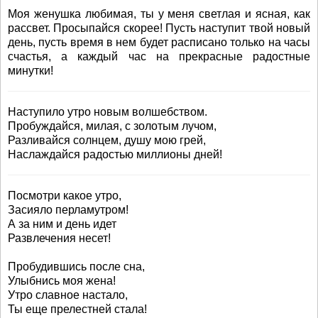
Моя женушка любимая, ты у меня светлая и ясная, как
рассвет. Просыпайся скорее! Пусть наступит твой новый
день, пусть время в нем будет расписано только на часы
счастья, а каждый час на прекрасные радостные
минутки!
Наступило утро новым волшебством.
Пробуждайся, милая, с золотым лучом,
Разливайся солнцем, душу мою грей,
Наслаждайся радостью миллионы дней!
Посмотри какое утро,
Засияло перламутром!
А за ним и день идет
Развлечения несет!
Пробудившись после сна,
Улыбнись моя жена!
Утро славное настало,
Ты еще прелестней стала!