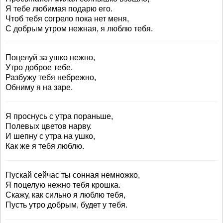
Я тебе любимая подарю его.
Чтоб тебя согрело пока нет меня,
С добрым утром нежная, я люблю тебя.
Поцелуй за ушко нежно,
Утро доброе тебе.
Разбужу тебя небрежно,
Обниму я на заре.
Я проснусь с утра пораньше,
Полевых цветов нарву.
И шепну с утра на ушко,
Как же я тебя люблю.
Пускай сейчас ты сонная немножко,
Я поцелую нежно тебя крошка.
Скажу, как сильно я люблю тебя,
Пусть утро добрым, будет у тебя.