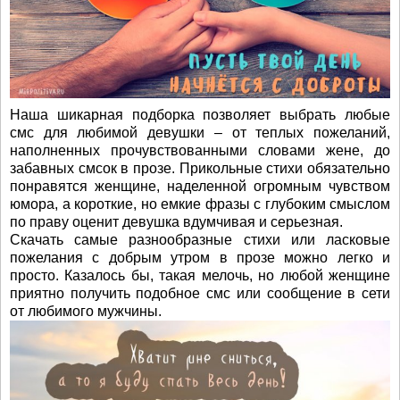
Наша шикарная подборка позволяет выбрать любые
смс для любимой девушки – от теплых пожеланий,
наполненных прочувствованными словами жене, до
забавных смсок в прозе. Прикольные стихи обязательно
понравятся женщине, наделенной огромным чувством
юмора, а короткие, но емкие фразы с глубоким смыслом
по праву оценит девушка вдумчивая и серьезная.
Скачать самые разнообразные стихи или ласковые
пожелания с добрым утром в прозе можно легко и
просто. Казалось бы, такая мелочь, но любой женщине
приятно получить подобное смс или сообщение в сети
от любимого мужчины.