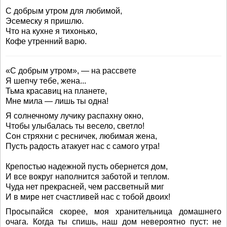
С добрым утром для любимой,
Эсемеску я пришлю.
Что на кухне я тихонько,
Кофе утренний варю.
«С добрым утром», — на рассвете
Я шепчу тебе, жена...
Тьма красавиц на планете,
Мне мила — лишь ты одна!
Я солнечному лучику распахну окно,
Чтобы улыбалась ты весело, светло!
Сон стряхни с ресничек, любимая жена,
Пусть радость атакует нас с самого утра!
Крепостью надежной пусть обернется дом,
И все вокруг наполнится заботой и теплом.
Чуда нет прекрасней, чем рассветный миг
И в мире нет счастливей нас с тобой двоих!
Просыпайся скорее, моя хранительница домашнего
очага. Когда ты спишь, наш дом невероятно пуст: не