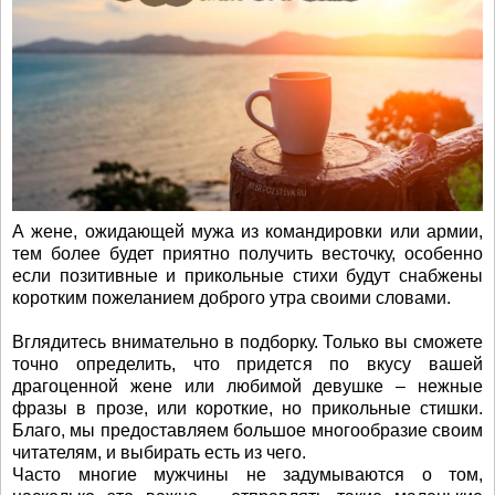
А жене, ожидающей мужа из командировки или армии,
тем более будет приятно получить весточку, особенно
если позитивные и прикольные стихи будут снабжены
коротким пожеланием доброго утра своими словами.
Вглядитесь внимательно в подборку. Только вы сможете
точно определить, что придется по вкусу вашей
драгоценной жене или любимой девушке – нежные
фразы в прозе, или короткие, но прикольные стишки.
Благо, мы предоставляем большое многообразие своим
читателям, и выбирать есть из чего.
Часто многие мужчины не задумываются о том,