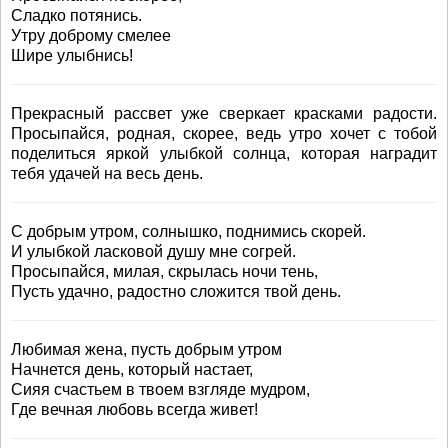
Сладко потянись.
Утру доброму смелее
Шире улыбнись!
Прекрасный рассвет уже сверкает красками радости.
Просыпайся, родная, скорее, ведь утро хочет с тобой
поделиться яркой улыбкой солнца, которая наградит
тебя удачей на весь день.
С добрым утром, солнышко, поднимись скорей.
И улыбкой ласковой душу мне согрей.
Просыпайся, милая, скрылась ночи тень,
Пусть удачно, радостно сложится твой день.
Любимая жена, пусть добрым утром
Начнется день, который настает,
Сияя счастьем в твоем взгляде мудром,
Где вечная любовь всегда живет!