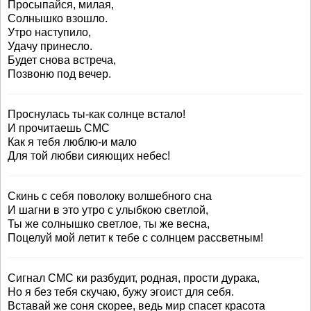
Просыпайся, милая,
Солнышко взошло.
Утро наступило,
Удачу принесло.
Будет снова встреча,
Позвоню под вечер.
Проснулась ты-как солнце встало!
И прочитаешь СМС
Как я тебя люблю-и мало
Для той любви сияющих небес!
Скинь с себя поволоку волшебного сна
И шагни в это утро с улыбкою светлой,
Ты же солнышко светлое, ты же весна,
Поцелуй мой летит к тебе с солнцем рассветным!
Сигнал СМС ки разбудит, родная, прости дурака,
Но я без тебя скучаю, бужу эгоист для себя.
Вставай же соня скорее, ведь мир спасет красота