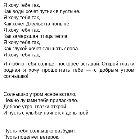
Я хочу тебя так,
Как воды хочет путник в пустыне.
Я хочу тебя так,
Как хочет Джульетта поныне.
Я хочу тебя так,
Как замерзшая птица тепла.
Я хочу тебя так,
Как глухой хочет слышать слова.
Я хочу тебя так,
Я люблю тебя солнце, поскорее вставай. Открой глазки,
родная я хочу прошептать тебе — с добрым утром,
солнышко!
Солнышко утром ясное встало,
Нежно лучами тебя приласкало.
Доброе утро, глазки открой,
И пусть с улыбки начнется день твой.
Пусть тебя солнышко разбудит,
Пусть поцелует ветерок.