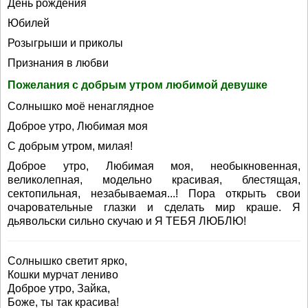
День рождения
Юбилей
Розыгрыши и приколы
Признания в любви
Пожелания с добрым утром любимой девушке
Солнышко моё ненаглядное
Доброе утро, Любимая моя
С добрым утром, милая!
Доброе утро, Любимая моя, необыкновенная,
великолепная, модельно красивая, блестящая,
сектопильная, незабываемая...! Пора открыть свои
очаровательные глазки и сделать мир краше. Я
дьявольски сильно скучаю и Я ТЕБЯ ЛЮБЛЮ!
Солнышко светит ярко,
Кошки мурчат лениво
Доброе утро, Зайка,
Боже, ты так красива!