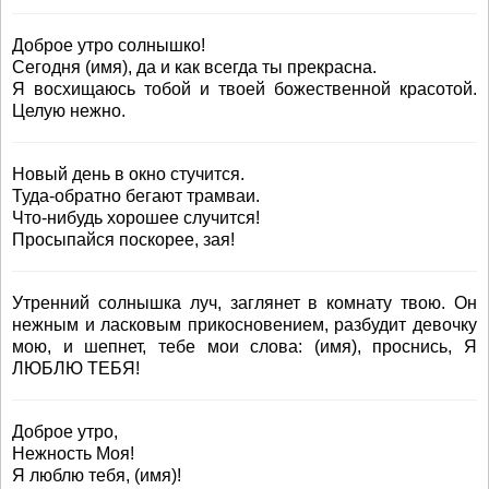
Доброе утро солнышко!
Сегодня (имя), да и как всегда ты прекрасна.
Я восхищаюсь тобой и твоей божественной красотой.
Целую нежно.
Новый день в окно стучится.
Туда-обратно бегают трамваи.
Что-нибудь хорошее случится!
Просыпайся поскорее, зая!
Утренний солнышка луч, заглянет в комнату твою. Он
нежным и ласковым прикосновением, разбудит девочку
мою, и шепнет, тебе мои слова: (имя), проснись, Я
ЛЮБЛЮ ТЕБЯ!
Доброе утро,
Нежность Моя!
Я люблю тебя, (имя)!