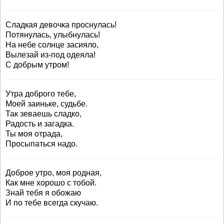
Сладкая девочка проснулась!
Потянулась, улыбнулась!
На небе солнце засияло,
Вылезай из-под одеяла!
С добрым утром!
Утра доброго тебе,
Моей заиньке, судьбе.
Так зеваешь сладко,
Радость и загадка.
Ты моя отрада,
Просыпаться надо.
Доброе утро, моя родная,
Как мне хорошо с тобой.
Знай тебя я обожаю
И по тебе всегда скучаю.