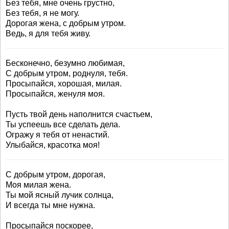
Без тебя, мне очень грустно,
Без тебя, я не могу.
Дорогая жена, с добрым утром.
Ведь, я для тебя живу.
Бесконечно, безумно любимая,
С добрым утром, роднуля, тебя.
Просыпайся, хорошая, милая.
Просыпайся, женуля моя.
Пусть твой день наполнится счастьем,
Ты успеешь все сделать дела.
Огражу я тебя от ненастий.
Улыбайся, красотка моя!
С добрым утром, дорогая,
Моя милая жена.
Ты мой ясный лучик солнца,
И всегда ты мне нужна.
Просыпайся поскорее,