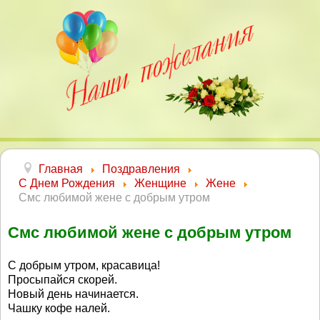
Главная
Поздравления
С Днем Рождения
Женщине
Жене
Смс любимой жене с добрым утром
Смс любимой жене с добрым утром
С добрым утром, красавица!
Просыпайся скорей.
Новый день начинается.
Чашку кофе налей.