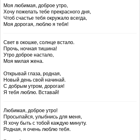
Моя любимая, доброе утро,
Хочу пожелать тебе прекрасного дня,
Чтоб счастье тебя окружало всегда,
Моя дорогая, люблю я тебя!
Свет в окошке, солнце встало.
Прочь, ночная тишина!
Утро доброе настало,
Моя милая жена.
Открывай глаза, родная,
Новый день свой начинай.
С добрым утром, дорогая!
Я тебя люблю. Вставай!
Любимая, доброе утро!
Просыпайся, улыбнись для меня,
Я хочу быть с тобой каждую минуту.
Родная, я очень люблю тебя.