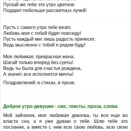
Пускай же тебе это утро цветное
Подарит побольше рассветных лучей!
Пусть с самого утра тебе везет,
Любовь моя с тобой будет повсюду!
Пусть каждый миг лишь радость принесет,
Ведь мысленно с тобой я рядом буду!
Моя любимая, прекрасная жена,
Шагай только вперед без суеты!
Ведь ты была для счастья рождена,
А значит, все исполнятся мечты!
Поздравлений: в стихах, в прозе.
Доброе утро девушке - смс, тексты, проза, слова
Мой зайчонок, моя любимая девочка, ты вся еще во
власти сна, а я уже думаю о тебе. Шлю тебе это
послание, а вместе с ним всю свою любовь, всю свою