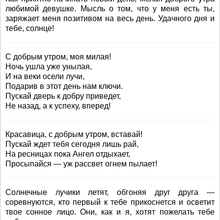
любимой девушке. Мысль о том, что у меня есть ты,
заряжает меня позитивом на весь день. Удачного дня и
тебе, солнце!
С добрым утром, моя милая!
Ночь ушла уже унылая,
И на веки осели лучи,
Подарив в этот день нам ключи.
Пускай дверь к добру приведет,
Не назад, а к успеху, вперед!
Красавица, с добрым утром, вставай!
Пускай ждет тебя сегодня лишь рай,
На ресницах пока Ангел отдыхает,
Просыпайся — уж рассвет огнем пылает!
Солнечные лучики летят, обгоняя друг друга —
соревнуются, кто первый к тебе прикоснется и осветит
твое сонное лицо. Они, как и я, хотят пожелать тебе