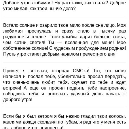
Доброе утро любимая! Ну расскажи, как спала? Доброе
утро милая, как твои нынче дела?
Встало солнце и озарило твое мило после сна лицо. Моя
любимая проснулась и сразу стало в тысячу раз
радужнее и теплее. Твоя улыбка дарит больше света,
чем сотни светил! Ты — вселенная для меня! Мое
собственное солнце! С чудесным пробуждением родная!
Пусть утро станет добрым началом прелестного дня!
Привет, я веселая, озорная СМСка! Тот, кто меня
написал и послал тебе, убедительно просил передать,
что очень-очень любит тебя, скучает по тебе и ждет
встречи! А еще он просил поднять тебе настроение,
взбодрить тебя и пожелать удачный день начать с
доброго утра!
Если бы я был ветром я бы нежно гладил твои волосы,
каплями дождя скользил по губам, я рад что у меня есть
ты, доброе утро, принцесса!