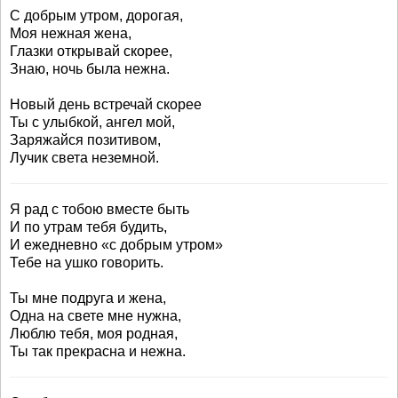
С добрым утром, дорогая,
Моя нежная жена,
Глазки открывай скорее,
Знаю, ночь была нежна.
Новый день встречай скорее
Ты с улыбкой, ангел мой,
Заряжайся позитивом,
Лучик света неземной.
Я рад с тобою вместе быть
И по утрам тебя будить,
И ежедневно «с добрым утром»
Тебе на ушко говорить.
Ты мне подруга и жена,
Одна на свете мне нужна,
Люблю тебя, моя родная,
Ты так прекрасна и нежна.