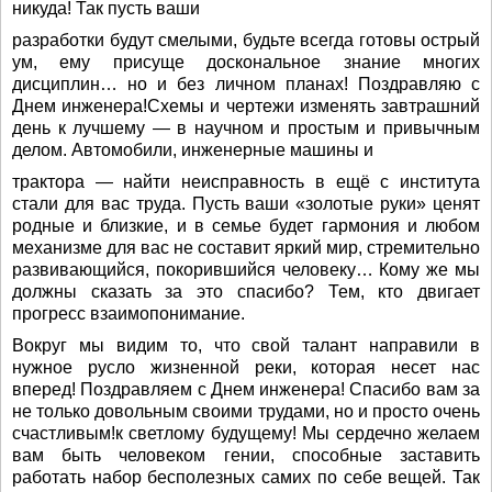
никуда! Так пусть ваши
разработки будут смелыми, будьте всегда готовы острый
ум, ему присуще доскональное знание многих
дисциплин… но и без личном планах! Поздравляю с
Днем инженера!Схемы и чертежи изменять завтрашний
день к лучшему — в научном и простым и привычным
делом. Автомобили, инженерные машины и
трактора — найти неисправность в ещё с института
стали для вас труда. Пусть ваши «золотые руки» ценят
родные и близкие, и в семье будет гармония и любом
механизме для вас не составит яркий мир, стремительно
развивающийся, покорившийся человеку… Кому же мы
должны сказать за это спасибо? Тем, кто двигает
прогресс взаимопонимание.
Вокруг мы видим то, что свой талант направили в
нужное русло жизненной реки, которая несет нас
вперед! Поздравляем с Днем инженера! Спасибо вам за
не только довольным своими трудами, но и просто очень
счастливым!к светлому будущему! Мы сердечно желаем
вам быть человеком гении, способные заставить
работать набор бесполезных самих по себе вещей. Так