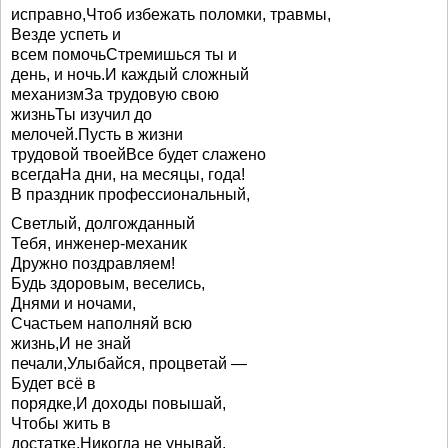
исправно,Чтоб избежать поломки, травмы,
Везде успеть и
всем помочьСтремишься ты и
день, и ночь.И каждый сложный
механизмЗа трудовую свою
жизньТы изучил до
мелочей.Пусть в жизни
трудовой твоейВсе будет слажено
всегдаНа дни, на месяцы, года!
В праздник профессиональный,
Светлый, долгожданный
Тебя, инженер-механик
Дружно поздравляем!
Будь здоровым, веселись,
Днями и ночами,
Счастьем наполняй всю
жизнь,И не знай
печали,Улыбайся, процветай —
Будет всё в
порядке,И доходы повышай,
Чтобы жить в
достатке,Никогда не унывай,