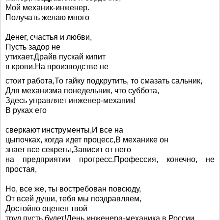
Мой механик-инженер.
Получать желаю много
Денег, счастья и любви,
Пусть задор не
утихает,Драйв пускай кипит
в крови.На производстве не
стоит работа,То гайку подкрутить, то смазать сальник,
Для механизма понедельник, что суббота,
Здесь управляет инженер-механик!
В руках его
сверкают инструменты,И все на
цыпочках, когда идет процесс,В механике он
знает все секреты,Зависит от него
на предприятии прогресс.Профессия, конечно, не
простая,
Но, все же, ты востребован повсюду,
От всей души, тебя мы поздравляем,
Достойно оценен твой
труд пусть будет!День инженера-механика в России