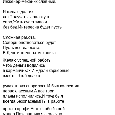
Инженер-механик славный,
Я желаю долгих
лет,Получать зарплату в
евро,Жить счастливо и
без бед.Интересна будет пусть
Сложная работа,
Совершенствоваться будет
Пусть всегда охота.
В День инженера-механика
Желаю успешной работы,
Чтоб деньги водились
в карманчиках,И ждали карьерные
взлёты.Чтоб дело в
руках твоих спорилось,И был коллектив
первоклассным,А все твои
планы исполнились,И труд был
всегда безопасным!Ты в работе
просто профи,Есть особый свой
манер,Поздравляю я сердечно,