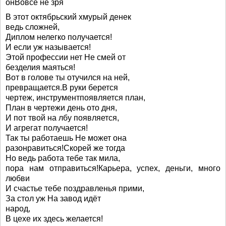
онВовсе не зря
В этот октябрьский хмурый денек
ведь сложней,
Диплом нелегко получается!
И если уж называется!
Этой профессии нет Не смей от
безделия маяться!
Вот в голове ты отучился на ней,
превращается.В руки берется
чертеж, инструментпоявляется план,
План в чертежи день ото дня,
И пот твой на лбу появляется,
И агрегат получается!
Так ты работаешь Не может она
разонравиться!Скорей же тогда
Но ведь работа тебе так мила,
пора нам отправиться!Карьера, успех, деньги, много
любви
И счастье тебе поздравленья прими,
За стол уж На завод идёт
народ,
В цехе их здесь желается!