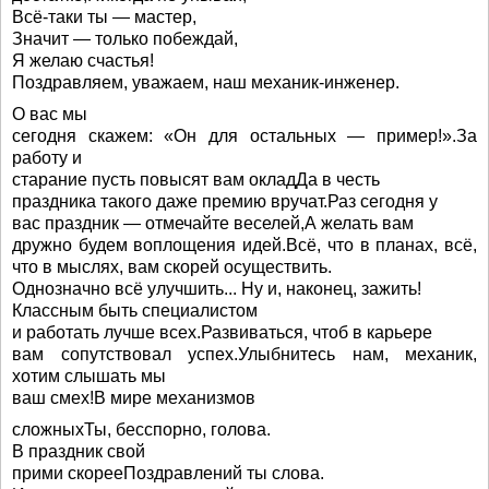
Всё-таки ты — мастер,
Значит — только побеждай,
Я желаю счастья!
Поздравляем, уважаем, наш механик-инженер.
О вас мы
сегодня скажем: «Он для остальных — пример!».За
работу и
старание пусть повысят вам окладДа в честь
праздника такого даже премию вручат.Раз сегодня у
вас праздник — отмечайте веселей,А желать вам
дружно будем воплощения идей.Всё, что в планах, всё,
что в мыслях, вам скорей осуществить.
Однозначно всё улучшить... Ну и, наконец, зажить!
Классным быть специалистом
и работать лучше всех.Развиваться, чтоб в карьере
вам сопутствовал успех.Улыбнитесь нам, механик,
хотим слышать мы
ваш смех!В мире механизмов
сложныхТы, бесспорно, голова.
В праздник свой
прими скорееПоздравлений ты слова.