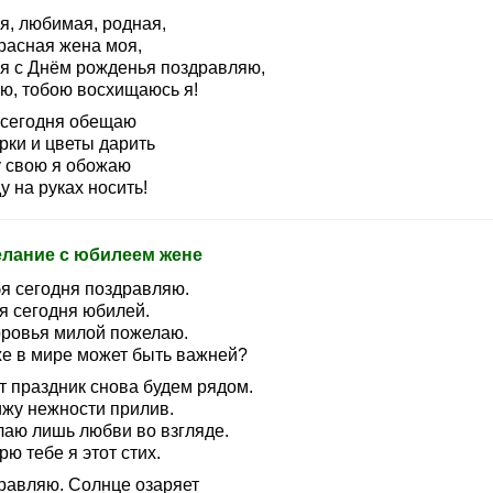
я, любимая, родная,
расная жена моя,
 я с Днём рожденья поздравляю,
ю, тобою восхищаюсь я!
 сегодня обещаю
рки и цветы дарить
 свою я обожаю
у на руках носить!
лание с юбилеем жене
бя сегодня поздравляю.
я сегодня юбилей.
оровья милой пожелаю.
же в мире может быть важней?
т праздник снова будем рядом.
ижу нежности прилив.
лаю лишь любви во взгляде.
ю тебе я этот стих.
равляю. Солнце озаряет