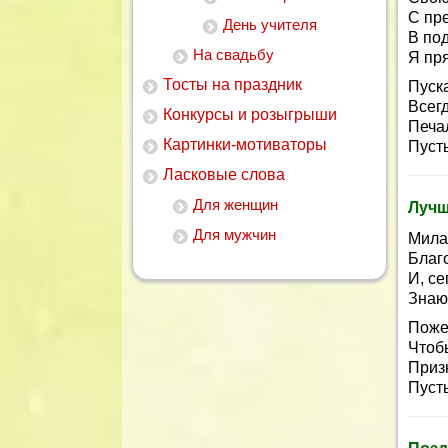
С пр
День учителя
В под
На свадьбу
Я пря
Тосты на праздник
Пуск
Всег
Конкурсы и розыгрыши
Печал
Картинки-мотиваторы
Пусть
Ласковые слова
Для женщин
Лучш
Для мужчин
Мила
Благо
И, се
Знаю,
Поже
Чтоб
Приз
Пуст