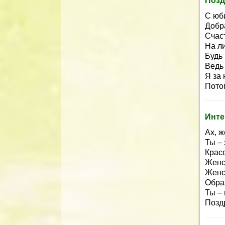
Позд
С юб
Добр
Счаст
На л
Будь 
Ведь 
Я за 
Потом
Инте
Ах, ж
Ты – 
Крас
Женс
Женст
Образ
Ты – 
Позд