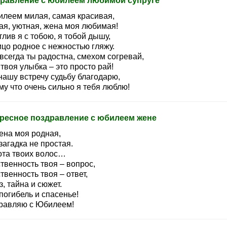
равление с юбилеем любимой супруге
илеем милая, самая красивая,
ая, уютная, жена моя любимая!
лив я с тобою, я тобой дышу,
ицо родное с нежностью гляжу.
всегда ты радостна, смехом согревай,
твоя улыбка – это просто рай!
нашу встречу судьбу благодарю,
у что очень сильно я тебя люблю!
ресное поздравление с юбилеем жене
ена моя родная,
загадка не простая.
ота твоих волос…
твенность твоя – вопрос,
венность твоя – ответ,
, тайна и сюжет.
погибель и спасенье!
равляю с Юбилеем!