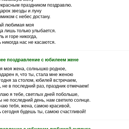
екрасным праздником поздравлю.
арок звезды и луну
миком с небес достану.
ай любимая моя
да лишь только улыбается.
ь и горе никогда,
 никогда нас не касаются.
ее поздравление с юбилеем жене
я моя жена, солнышко родное,
дарен я, что ты, стала мне женою
годня за столом, юбилей встречаем,
 не в последний раз, праздник отмечаем!
лаю я тебе, светлых дней побольше,
ы не последний день, нам светило солнце.
наю тебя, жена, самою красивой,
ь сегодня будешь ты, самою счастливой!