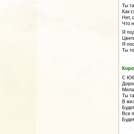
Ты т
Как с
Нет, 
Что н
Я по
Цветы
Я по
Ты то
Коро
С Юб
Дорог
Мила
Ты т
В жиз
Будет
Все п
Буде