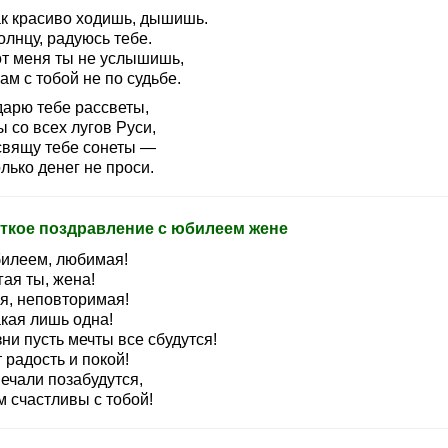
ак красиво ходишь, дышишь.
олнцу, радуюсь тебе.
от меня ты не услышишь,
ам с тобой не по судьбе.
дарю тебе рассветы,
 со всех лугов Руси,
свящу тебе сонеты —
лько денег не проси.
ткое поздравление с юбилеем жене
илеем, любимая!
ая ты, жена!
я, неповторимая!
акая лишь одна!
ни пусть мечты все сбудутся!
 радость и покой!
ечали позабудутся,
м счастливы с тобой!