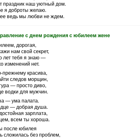
от праздник наш уютный дом.
бе я доброты желаю.
нее ведь мы любви не ждем.
равление с днем рождения с юбилеем жене
илеем, дорогая,
ажи нам свой секрет,
о лет тебя я знаю —
о изменений нет.
о-прежнему красива,
айти следов морщин,
гура — просто диво,
е водки для мужчин.
ва — ума палата.
рдце — добрая душа.
достойная зарплата,
щем, всем ты хороша.
ы после юбилея
ь сложилась без проблем,