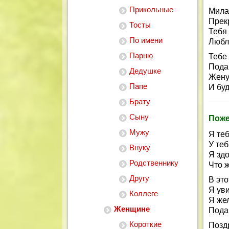
Прикольные
Мила
Прек
Тосты
Тебя
По имени
Любл
Парню
Тебе
Пода
Дедушке
Жену
Папе
И буд
Брату
Сыну
Поже
Мужу
Я те
У теб
Внуку
Я зд
Родственнику
Что 
Другу
В это
Я ув
Коллеге
Я же
Женщине
Подар
Короткие
Позд