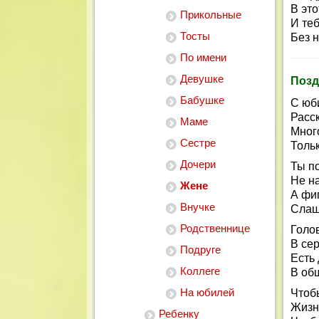
В эт
Прикольные
И те
Тосты
Без 
По имени
Девушке
Позд
Бабушке
С юб
Расск
Маме
Мног
Сестре
Тольк
Дочери
Ты п
Не н
Жене
А фи
Внучке
Слащ
Родственнице
Голо
В се
Подруге
Есть 
Коллеге
В об
На юбилей
Чтоб
Жизн
Ребенку