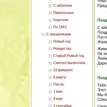
Чтоб
С юбилеем
Пред
Прикольные
Короткие
Позд
По SMS
С юб
Позд
С праздниками
Пуст
Новый год
Жела
Рождество
Живи,
Не зн
Старый Новый год
Люби
Святого Валентина
Дари
23 февраля
8 марта
Позд
Пасха
Тебе 
Этот
1 мая
Мы б
9 мая
Спеш
1 сентября
Свою