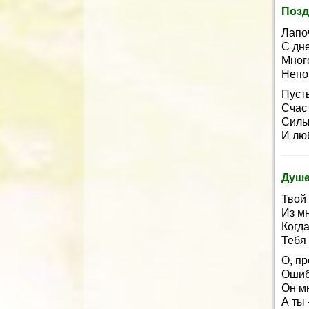
Позд
Лапо
С дн
Много
Непо
Пусть
Счас
Силы 
И лю
Душе
Твой
Из м
Когда
Тебя
О, пр
Ошиб
Он мн
А ты 