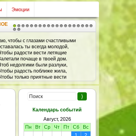
ы
Эмоции
НОЕ
1
2
3
4
5
6
7
8
9
10
11
12
13
14
15
16
17
18
19
20
21
Много-много тебе денег –
Наличных, безналичных!
Много-много страсти
Хоть это — дело личное,
Множество покупок –
Шоппинг – вещь отличная!
И много тебе счастья –
Оно не будет лишним!
а
Календарь событий
Август, 2026
Пн
Вт
Ср
Чт
Пт
Сб
Вс
1
2