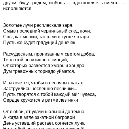
друзья будут рядом, любовь — вдохновляет, а мечты —
исполняются!
Золотые лучи расплескала заря,
Смыв последний чернильный след ночи.
Сны, как мошки, застыли в куске янтаря.
Пусть же будет грядущий денечек
Расчудесным, пронизанным светом добра,
Теплотой позитивных эмоций,
От которых развеется хмарь и хандра,
Дум тревожных торнадо уймется,
И захочется, чтобы в песочных часах
Заструились неспешно песчинки...
Пусть творятся с тобой каждый миг чудеса,
Сердце кружится в ритме лезгинки
От любви, от удачи шальной до темна,
А когда в мгле закатной багровой
День уставший растает, согнется луна
Над тобой пусть на счастье подковой!