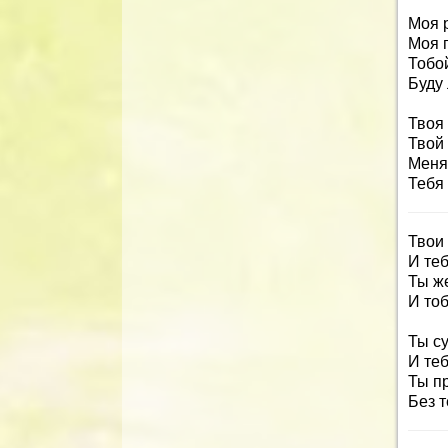
Моя р
Моя 
Тобой
Буду 
Твоя 
Твой 
Меня
Тебя
Твои
И те
Ты же
И то
Ты су
И теб
Ты пр
Без т