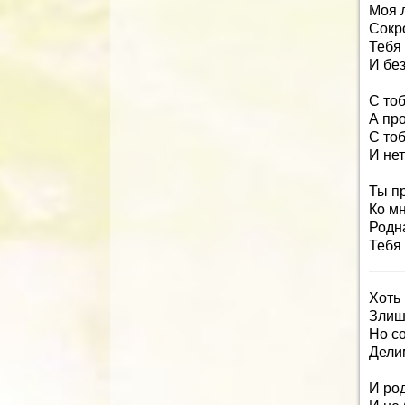
Моя 
Сокр
Тебя 
И без
С то
А пр
С тоб
И нет
Ты пр
Ко м
Родн
Тебя 
Хоть
Злиш
Но с
Дели
И род