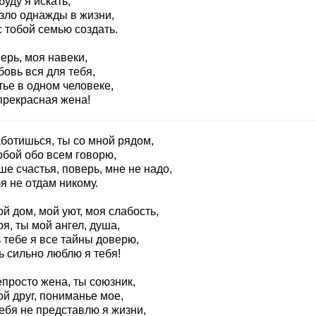
буду я искать,
зло однажды в жизни,
 тобой семью создать.
ерь, моя навеки,
овь вся для тебя,
тье в одном человеке,
прекрасная жена!
аботишься, ты со мной рядом,
обой обо всем говорю,
е счастья, поверь, мне не надо,
я не отдам никому.
й дом, мой уют, моя слабость,
я, ты мой ангел, душа,
 тебе я все тайны доверю,
ь сильно люблю я тебя!
просто жена, ты союзник,
й друг, пониманье мое,
ебя не представлю я жизни,