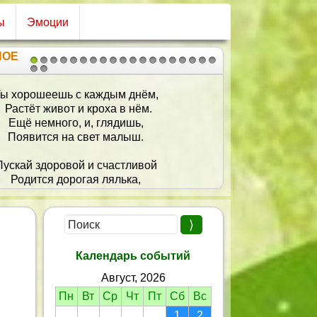
ы
Эмоции
НОЕ
1
2
3
4
5
6
7
8
9
10
11
12
13
14
15
16
17
18
19
20
21
этот день ты на свет появилась,
Драгоценная мама моя.
И на небе звезда заискрилась,
тоб красиво сверкать для тебя!
ь звезда та приносит беспечность,
Свет и счастье, добро и успех,
 была ты со мной, мама, вечность,
 звучал твой родной, милый смех!
Календарь событий
Август, 2026
Пн
Вт
Ср
Чт
Пт
Сб
Вс
1
2