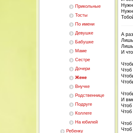
Нужн
Прикольные
Нужн
Тосты
Тобо
По имени
Девушке
А раз
Лишь
Бабушке
Лишь
Маме
И что
Сестре
Чтобы
Дочери
Чтоб
Чтобы
Жене
Чтобы
Внучке
Чтобы
Родственнице
И вме
Подруге
Чтоб
Чтоб
Коллеге
На юбилей
Чтоб
Чтоб
Ребенку