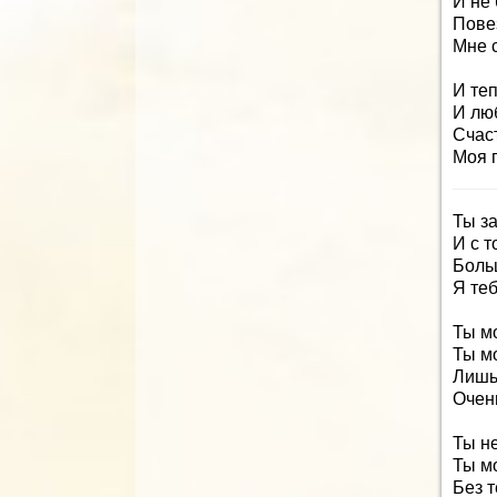
И не 
Пове
Мне с
И теп
И люб
Счас
Моя 
Ты з
И с т
Больш
Я теб
Ты мо
Ты мо
Лишь
Очен
Ты не
Ты мо
Без т