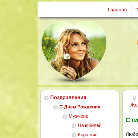
Главная
Поздравления
Же
С Днем Рождения
Мужчине
Сти
На юбилей
Люби
Короткие