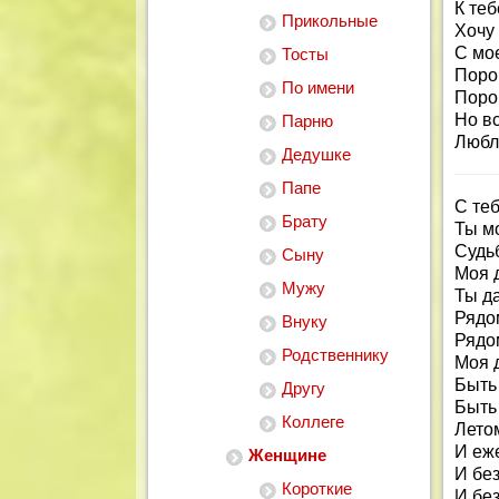
К теб
Прикольные
Хочу 
С мо
Тосты
Поро
По имени
Порой
Но в
Парню
Любл
Дедушке
Папе
С теб
Брату
Ты м
Судьб
Сыну
Моя 
Мужу
Ты да
Рядо
Внуку
Рядо
Родственнику
Моя 
Быть 
Другу
Быть 
Коллеге
Лето
И еж
Женщине
И без
Короткие
И без