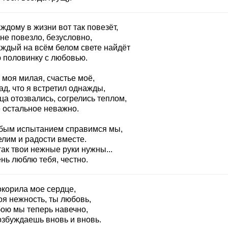
ждому в жизни вот так повезёт,
не повезло, безусловно,
аждый на всём белом свете найдёт
 половинку с любовью.
 моя милая, счастье моё,
ад, что я встретил однажды,
ца отозвались, согрелись теплом,
ё остальное неважно.
бым испытанием справимся мы,
елим и радости вместе.
ак твои нежные руки нужны...
нь люблю тебя, честно.
окорила мое сердце,
оя нежность, ты любовь,
бою мы теперь навечно,
озбуждаешь вновь и вновь.