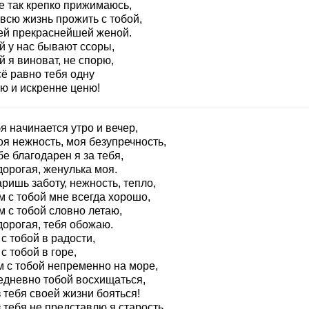
е так крепко прижимаюсь,
всю жизнь прожить с тобой,
ей прекраснейшей женой.
й у нас бывают ссоры,
 я виноват, не спорю,
сё равно тебя одну
ю и искренне ценю!
я начинается утро и вечер,
оя нежность, моя безупречность,
е благодарен я за тебя,
дорогая, женулька моя.
ришь заботу, нежность, тепло,
м с тобой мне всегда хорошо,
м с тобой словно летаю,
дорогая, тебя обожаю.
с тобой в радости,
с тобой в горе,
м с тобой непременно на море,
едневно тобой восхищаться,
 тебя своей жизни бояться!
 тебя не представлю я старость,