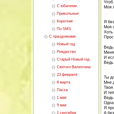
Чтоб
С юбилеем
Моя 
Прикольные
Короткие
Я без
Моя 
По SMS
Хоть 
С праздниками
Прост
Новый год
Ведь 
Рождество
Меня
И ес
Старый Новый год
Ведь
Святого Валентина
23 февраля
Ты д
8 марта
Мне 
Твоя 
Пасха
И теп
1 мая
Ведь
Одна
9 мая
Я про
1 сентября
А без