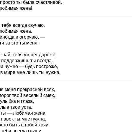
 просто ты была счастливой,
любимая жена!
 тебя всегда скучаю,
любимая жена.
иногда и огорчаю, —
и за это ты меня.
знай: тебя уж нет дороже,
 поддержишь ты всегда.
ли нужно — будь построже,
 в мире мне лишь ты нужна.
ля меня прекрасней всех,
дорог твой веселый смех,
улыбка и глаза,
лые твои уста.
 ты — любимая жена,
 навек ты мне нужна.
сто быть с тобой хочу,
 тебя всегда грущу.