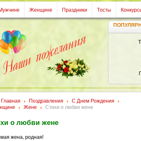
Мужчине
Женщине
Праздники
Тосты
Конкурс
ПОПУЛЯР
В 
Ч
Пуст
Чтоб
Чтоб
Главная
Поздравления
С Днем Рождения
нщине
Жене
Стихи о любви жене
хи о любви жене
мая жена, родная!