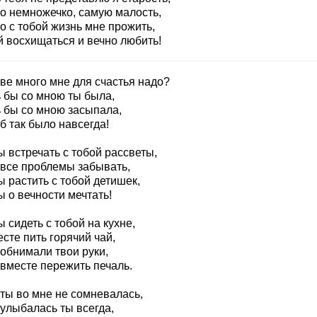
о немножечко, самую малость,
о с тобой жизнь мне прожить,
й восхищаться и вечно любить!
ве много мне для счастья надо?
 бы со мною ты была,
 бы со мною засыпала,
б так было навсегда!
 встречать с тобой рассветы,
 все проблемы забывать,
 растить с тобой детишек,
 о вечности мечтать!
 сидеть с тобой на кухне,
сте пить горячий чай,
 обнимали твои руки,
 вместе пережить печаль.
 ты во мне не сомневалась,
 улыбалась ты всегда,