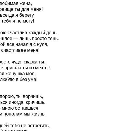
любимая жена,
овище ты для меня!
всегда я берегу
 тебя я не могу!
бою счастлив каждый день,
ошлое — лишь просто тень.
ой все начал я с нуля,
 счастливее меня!
осто чудо, сказка ты,
не пришла ты из мечты!
ая женушка моя,
люблю я без ума!
 порою, ты ворчишь,
ься иногда, кричишь,
о мною остаешься,
м пополам мы жизнь.
ней тебя не встретить,