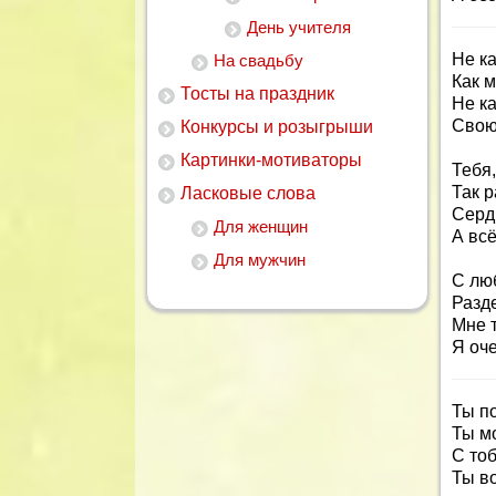
День учителя
Не ка
На свадьбу
Как м
Тосты на праздник
Не к
Свою
Конкурсы и розыгрыши
Картинки-мотиваторы
Тебя,
Так р
Ласковые слова
Серд
Для женщин
А вс
Для мужчин
С лю
Разд
Мне т
Я оче
Ты п
Ты м
С то
Ты в